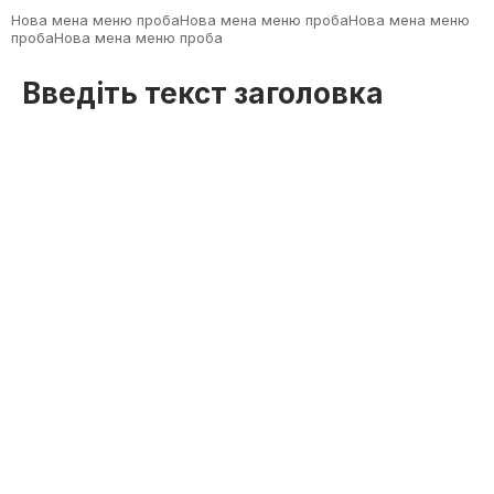
Нова мена меню пробаНова мена меню пробаНова мена меню
пробаНова мена меню проба
Введіть текст заголовка