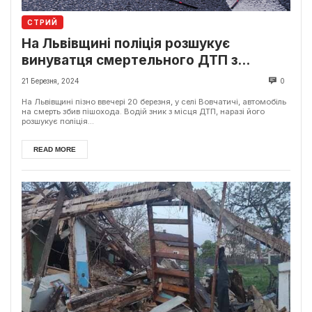
СТРИЙ
На Львівщині поліція розшукує
винуватця смертельного ДТП з
пішоходом
21 Березня, 2024
0
На Львівщині пізно ввечері 20 березня, у селі Вовчатичі, автомобіль
на смерть збив пішохода. Водій зник з місця ДТП, наразі його
розшукує поліція...
READ MORE