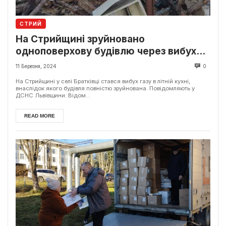
СТРИЙ
На Стрийщині зруйновано
одноповерхову будівлю через вибух
газу
11 Березня, 2024
0
На Стрийщині у селі Братківці стався вибух газу в літній кухні,
внаслідок якого будівля повністю зруйнована. Повідомляють у
ДСНС Львівщини. Відом...
READ MORE