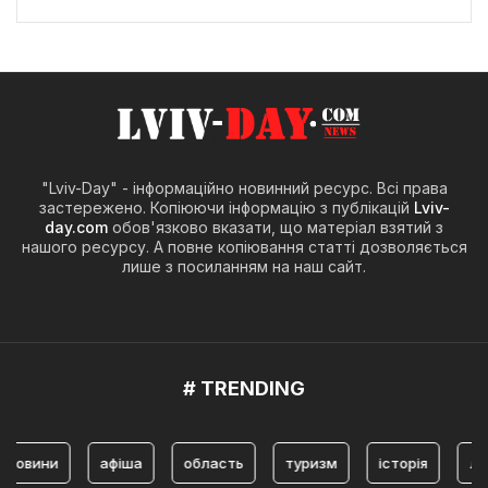
"Lviv-Day" - інформаційно новинний ресурс. Всі права
застережено. Копіюючи інформацію з публікацій
Lviv-
day.com
обов'язково вказати, що матеріал взятий з
нашого ресурсу. А повне копіювання статті дозволяється
лише з посиланням на наш сайт.
# TRENDING
овини
афіша
область
туризм
історія
Льві