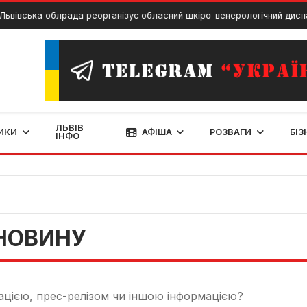
ьвівська облрада реорганізує обласний шкіро-венерологічний дисп
ЛЬВІВ
ИКИ
АФІША
РОЗВАГИ
БІЗ
ІНФО
НОВИНУ
ацією, прес-релізом чи іншою інформацією?