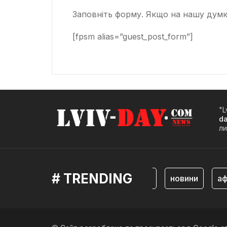
Заповніть форму. Якщо на нашу думку
[fpsm alias=”guest_post_form”]
"L
d
ли
# TRENDING
львів
новини
аф