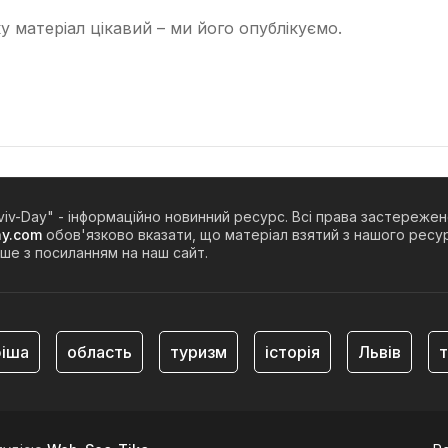
 матеріал цікавий – ми його опублікуємо.
viv-Day" - інформаційно новинний ресурс. Всі права застережен
ay.com
обов'язково вказати, що матеріал взятий з нашого ресур
ше з посиланням на наш сайт.
іша
область
туризм
історія
Львів
т