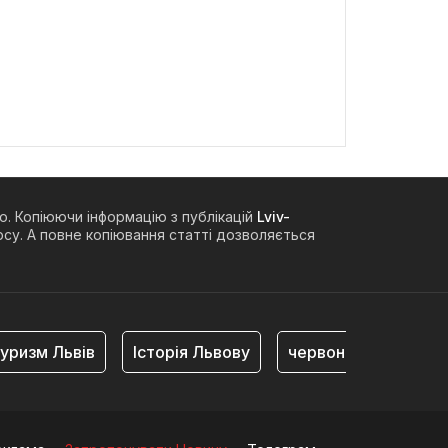
о. Копіюючи інформацію з публікацій
Lviv-
су. А повне копіювання статті дозволяється
уризм Львів
Історія Львову
червоноград
ві