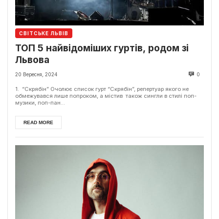
СВІТСЬКЕ ЛЬВІВ
ТОП 5 найвідоміших гуртів, родом зі
Львова
20 Вересня, 2024
0
1. “Скрябін” Очолює список гурт “Скрябін”, репертуар якого не
обмежувався лише попроком, а містив також сингли в стилі поп-
музики, поп-пан...
READ MORE