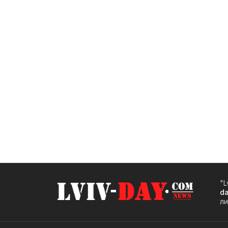
"L
d
ли