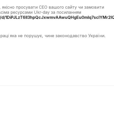
, якісно просувати СЕО вашого сайту чи замовити
всіма ресурсами Ukr-day за посиланням
ts/d/1DiPJLzT6II3hpQcJxwmvAAwuQHgEu0mlq7scIYMr2lQ
раці яка не порушує, чине законодавство України.