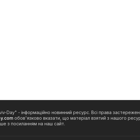
viv-Day" - інформаційно новинний ресурс. Всі права застережен
ay.com
обов'язково вказати, що матеріал взятий з нашого ресур
ше з посиланням на наш сайт.