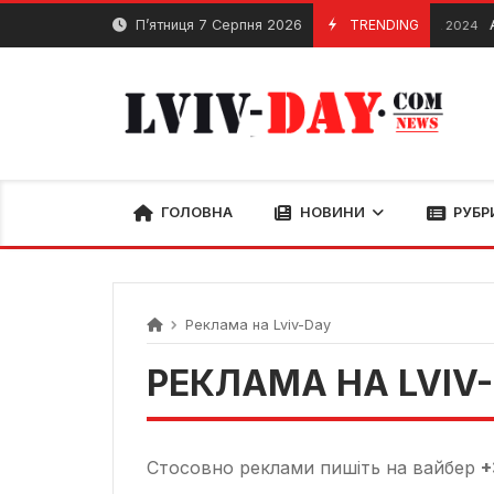
Skip
П’ятниця 7 Серпня 2026
TRENDING
Ал
2 Березня, 2024
to
content
ГОЛОВНА
НОВИНИ
РУБР
Реклама на Lviv-Day
РЕКЛАМА НА LVIV
Стосовно реклами пишіть на вайбер
+