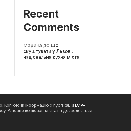
Recent
Comments
Марина
до
Що
скуштувати у Львові:
національна кухня міста
о. Копіюючи інформацію з публікацій
Lviv-
су. А повне копіювання статті дозволяється