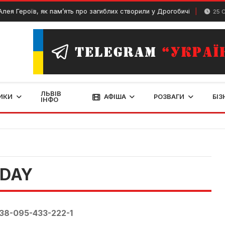
ея Героїв, як пам’ять про загиблих створили у Дрогобичі
25 Січ
ЛЬВІВ
ИКИ
АФІША
РОЗВАГИ
БІЗ
ІНФО
-DAY
38-095-433-222-1