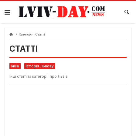
Skip
to
content
Категорія:
Статті
СТАТТІ
Інше
Історія Львову
Інші статті та категорії про Львів