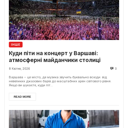
ІНШЕ
Куди піти на концерт у Варшаві:
атмосферні майданчики столиці
8 Квітня, 2026
0
Варшава − це місто, де музика звучить буквально всюди: від
невеликих джазових барів до масштабних арен світового рівня.
Якщо ви шукаєте, куди піт...
READ MORE