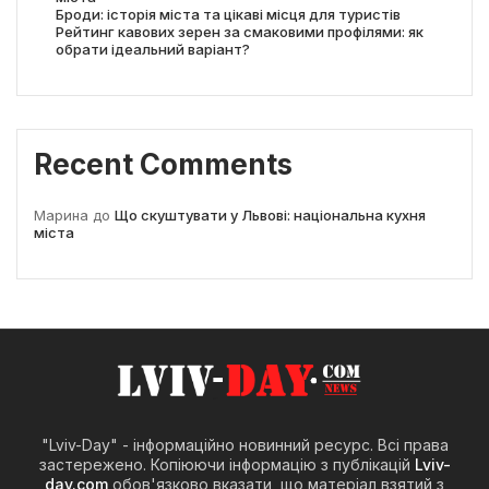
Броди: історія міста та цікаві місця для туристів
Рейтинг кавових зерен за смаковими профілями: як
обрати ідеальний варіант?
Recent Comments
Марина
до
Що скуштувати у Львові: національна кухня
міста
"Lviv-Day" - інформаційно новинний ресурс. Всі права
застережено. Копіюючи інформацію з публікацій
Lviv-
day.com
обов'язково вказати, що матеріал взятий з