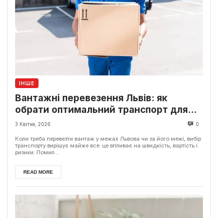
ІНШЕ
Вантажні перевезення Львів: як
обрати оптимальний транспорт для
будь-яких потреб
3 Квітня, 2026
0
Коли треба перевезти вантаж у межах Львова чи за його межі, вибір
транспорту вирішує майже все: це впливає на швидкість, вартість і
ризики. Помил...
READ MORE