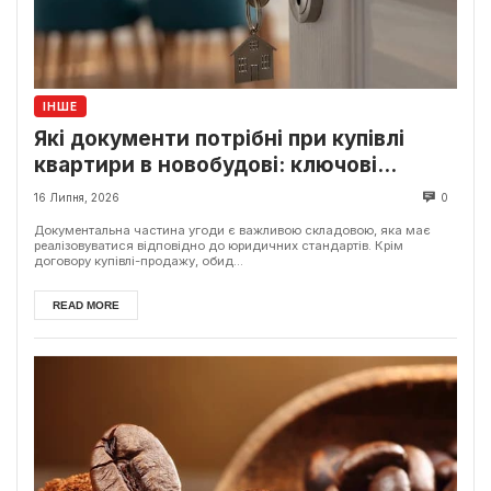
ІНШЕ
Які документи потрібні при купівлі
квартири в новобудові: ключові
моменти
16 Липня, 2026
0
Документальна частина угоди є важливою складовою, яка має
реалізовуватися відповідно до юридичних стандартів. Крім
договору купівлі-продажу, обид...
READ MORE