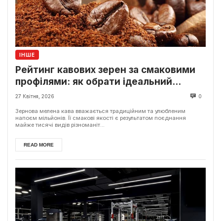
ІНШЕ
Рейтинг кавових зерен за смаковими
профілями: як обрати ідеальний
варіант?
27 Квітня, 2026
0
Зернова мелена кава вважається традиційним та улюбленим
напоєм мільйонів. Її смакові якості є результатом поєднання
майже тисячі видів різноманіт...
READ MORE