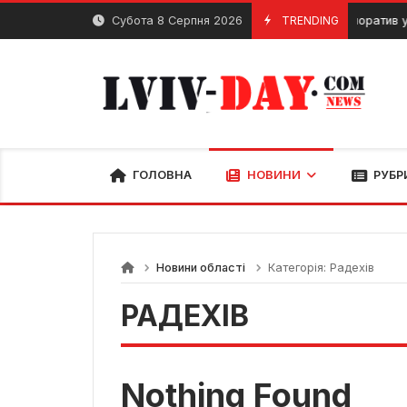
Skip
Субота 8 Серпня 2026
Як організувати ідеальний корпоратив у 
TRENDING
1 Листопада, 2025
to
content
ГОЛОВНА
НОВИНИ
РУБР
Новини області
Категорія:
Радехів
РАДЕХІВ
Nothing Found