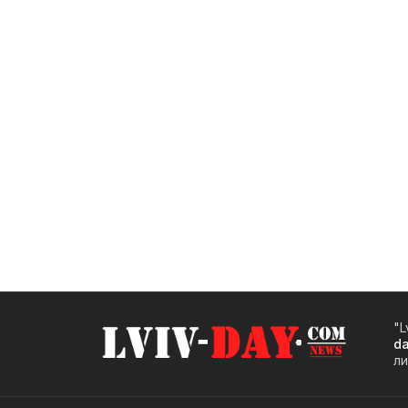
"L
d
ли