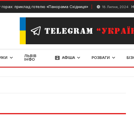
горах: приклад готелю «Панорама Східниця»
Нов
18 Липня, 2024
ЛЬВІВ
ИКИ
АФІША
РОЗВАГИ
БІЗ
ІНФО