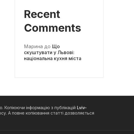
Recent
Comments
Марина
до
Що
скуштувати у Львові:
національна кухня міста
о. Копіюючи інформацію з публікацій
Lviv-
су. А повне копіювання статті дозволяється