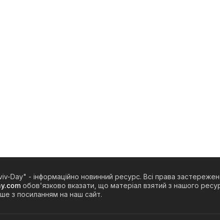
viv-Day" - інформаційно новинний ресурс. Всі права застережен
ay.com
обов'язково вказати, що матеріал взятий з нашого ресур
ше з посиланням на наш сайт.