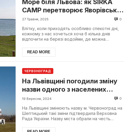
Море біля Львова: як SIRKA
CAMP перетворює Яворівське
озеро на центр відпочинку
0
27 Травня, 2025
Влітку, коли приходять особливо спекотні дні,
кожному з нас хочеться хоча б кілька днів
відпочити на березі водойми, де можна
позасмагати, поплав...
READ MORE
ЧЕРВОНОГРАД
На Львівщині погодили зміну
назви одного з населених
пунктів
0
19 Вересня, 2024
На Львівщині змінюють назву м. Червоноград на
Шептицький такі зміни підтвердила Верховна
Рада України. Назву міста обрали на честь
митрополита Ан...
READ MORE