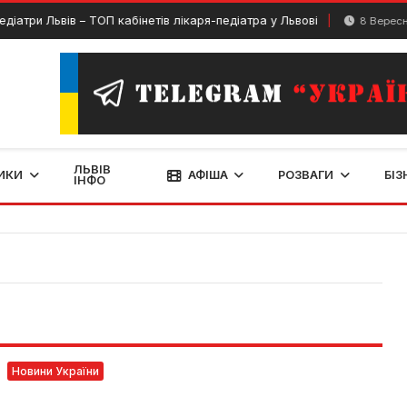
и Львів – ТОП кабінетів лікаря-педіатра у Львові
8 Вересня, 20
ЛЬВІВ
ИКИ
АФІША
РОЗВАГИ
БІЗ
ІНФО
Новини України