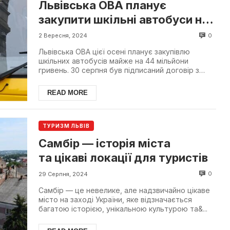
Львівська ОВА планує
закупити шкільні автобуси на
44 млн. гривень
0
2 Вересня, 2024
Львівська ОВА цієї осені планує закупівлю
шкільних автобусів майже на 44 мільйони
гривень. 30 серпня був підписаний договір з
"Хмельниччина-авто"...
READ MORE
ТУРИЗМ ЛЬВІВ
Самбір — історія міста
та цікаві локації для туристів
0
29 Серпня, 2024
Самбір — це невелике, але надзвичайно цікаве
місто на заході України, яке відзначається
багатою історією, унікальною культурою та&...