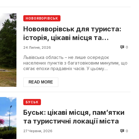
НОВОЯВОРІВСЬК
Новояворівськ для туриста:
історія, цікаві місця та
відпочинок
0
24 Липня, 2026
Львівська область – не лише осередок
населених пунктів з багатовіковим минулим, що
сягає епохи прадавніх часів. У цьому
прикарпатському регіоні є...
READ MORE
БУСЬК
Буськ: цікаві місця, пам’ятки
та туристичні локації міста
0
27 Червня, 2026