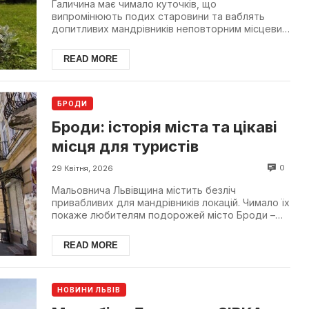
Галичина має чимало куточків, що
випромінюють подих старовини та ваблять
допитливих мандрівників неповторним місцевим
колоритом. Однією з родзино...
READ MORE
БРОДИ
Броди: історія міста та цікаві
місця для туристів
0
29 Квітня, 2026
Мальовнича Львівщина містить безліч
привабливих для мандрівників локацій. Чимало їх
покаже любителям подорожей місто Броди –
старовинне та прекра...
READ MORE
НОВИНИ ЛЬВІВ