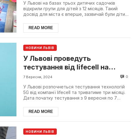
У Львові на базах трьох дитячих садочків
відкрили групи для дітей з 12 місяців. Такий
досвід для міста є вперше, зазвичай були діти
від 2 років в...
READ MORE
НОВИНИ ЛЬВІВ
У Львові проведуть
тестування від lifecell на
технології 5G
0
7 Вересня, 2024
У Львові розпочнеться тестування технологій
5G від компанії lifecell та триватиме три місяці.
Дата початку тестування з 9 вересня по 7
грудні 202...
READ MORE
НОВИНИ ЛЬВІВ