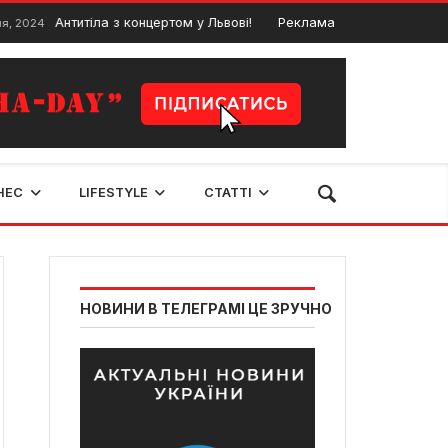
Антитіла з концертом у Львові!
Реклама
У Львові онов
24
31 Січня, 2024
НЕС
LIFESTYLE
СТАТТІ
НОВИНИ В ТЕЛЕГРАМІ ЦЕ ЗРУЧНО