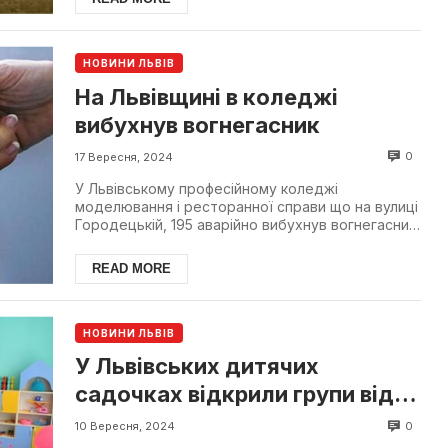
НОВИНИ ЛЬВІВ
На Львівщині в коледжі
вибухнув вогнегасник
0
17 Вересня, 2024
У Львівському професійному коледжі
моделювання і ресторанної справи що на вулиці
Городецькій, 195 аварійно вибухнув вогнегасник.
Після вибуху до ...
READ MORE
НОВИНИ ЛЬВІВ
У Львівських дитячих
садочках відкрили групи від
12 місяців
0
10 Вересня, 2024