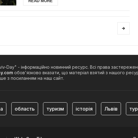
READ MORE
viv-Day" - інформаційно новинний ресурс. Всі права застережен
ay.com
обов'язково вказати, що матеріал взятий з нашого ресур
ше з посиланням на наш сайт.
область
туризм
історія
Львів
туризм