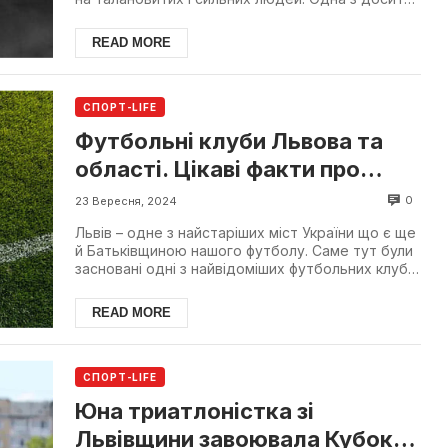
видатних постатей ...
READ MORE
СПОРТ-LIFE
Футбольні клуби Львова та
області. Цікаві факти про
футбол у Львові
0
23 Вересня, 2024
Львів – одне з найстаріших міст України що є ще
й Батьківщиною нашого футболу. Саме тут були
засновані одні з найвідоміших футбольних клубів
краї...
READ MORE
СПОРТ-LIFE
Юна триатлоністка зі
Львівщини завоювала Кубок