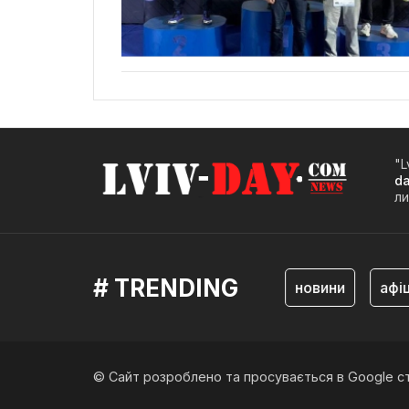
"L
d
ли
# TRENDING
львів
новини
афіша
© Сайт розроблено та просувається в Google с