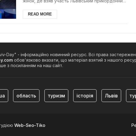
жінок, де взяв участь Львівський прикордонник.
Одна з ...
READ MORE
viv-Day" - інформаційно новинний ресурс. Всі права застережен
ay.com
обов'язково вказати, що матеріал взятий з нашого ресур
ше з посиланням на наш сайт.
область
туризм
історія
Львів
тури
тудією
Web-Seo-Tiko
Р