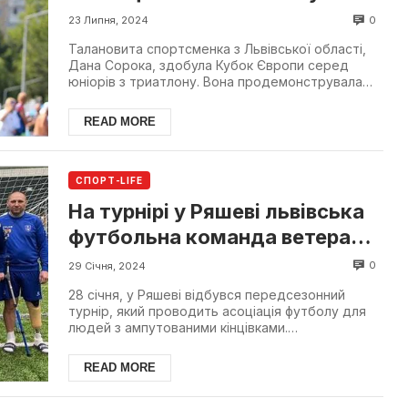
Європи серед юніорів
0
23 Липня, 2024
Талановита спортсменка з Львівської області,
Дана Сорока, здобула Кубок Європи серед
юніорів з триатлону. Вона продемонструвала
видатні результат...
READ MORE
СПОРТ-LIFE
На турнірі у Ряшеві львівська
футбольна команда ветеранів
війни здобула срібло
0
29 Січня, 2024
28 січня, у Ряшеві відбувся передсезонний
турнір, який проводить асоціація футболу для
людей з ампутованими кінцівками.
Новостворена львівська ко...
READ MORE