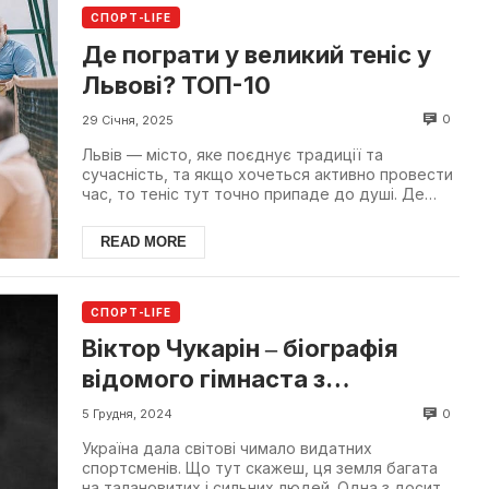
СПОРТ-LIFE
Де пограти у великий теніс у
Львові? ТОП-10
0
29 Січня, 2025
Львів — місто, яке поєднує традиції та
сучасність, та якщо хочеться активно провести
час, то теніс тут точно припаде до душі. Де
пограти в теніс ...
READ MORE
СПОРТ-LIFE
Віктор Чукарін ‒ біографія
відомого гімнаста з
Львівщини
0
5 Грудня, 2024
Україна дала світові чимало видатних
спортсменів. Що тут скажеш, ця земля багата
на талановитих і сильних людей. Одна з досить