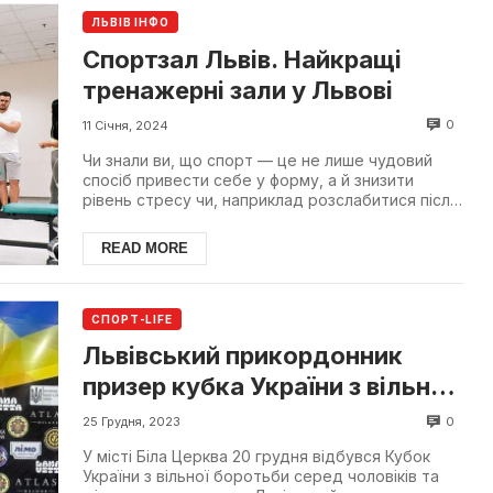
ЛЬВІВ ІНФО
Спортзал Львів. Найкращі
тренажерні зали у Львові
0
11 Січня, 2024
Чи знали ви, що спорт — це не лише чудовий
спосіб привести себе у форму, а й знизити
рівень стресу чи, наприклад розслабитися після
завзятої розу...
READ MORE
СПОРТ-LIFE
Львівський прикордонник
призер кубка України з вільної
боротьби
0
25 Грудня, 2023
У місті Біла Церква 20 грудня відбувся Кубок
України з вільної боротьби серед чоловіків та