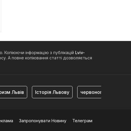
о. Копіюючи інформацію з публікацій
Lviv-
су. А повне копіювання статті дозволяється
зм Львів
Історія Львову
червоноград
війна
еклама
Запропонувати Новину
Телеграм