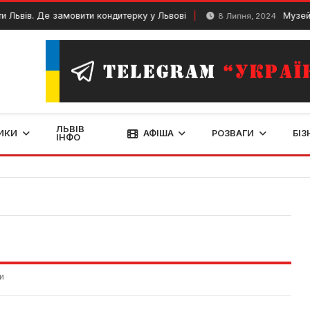
вів. Де замовити кондитерку у Львові
Музей нау
8 Липня, 2024
ЛЬВІВ
ИКИ
АФІША
РОЗВАГИ
БІЗ
ІНФО
и