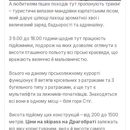
А любителям піших походів тут пропонують трекінг
– туристичні вилазки-мандрівки карпатським лісом,
який дарує цілющі пахощі ароматної хвої і
величезний заряд бадьорості та адреналіну.
З 9.00 до 18.00 години щодня тут працюють
підйомники, подорож на яких дозволяє оглянути з
висоти пташиного польоту всі гірські краєвиди, що
вражають величчю й мальовничістю.
Всього на даному гірськолижному курорті
функціонує 8 витягів крісельних з ратраками та 3
бугельного типу з ратраками, а ще тут є
мультиліфти за лижників-початківців. Знаходяться
всі вони в одному місці – біля гори Стіг.
Висота підйому цих конструкцій – від 200 до 1500
метрів.
Ціни на skipass на Драгобраті
залежать
від віку користувачем, виду й висоти самого