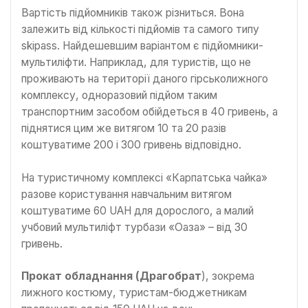
Вартість підйомників також різниться. Вона
залежить від кількості підйомів та самого типу
skipass. Найдешевшим варіантом є підйомники-
мультиліфти. Наприклад, для туристів, що не
проживають на території даного гірськолижного
комплексу, одноразовий підйом таким
транспортним засобом обійдеться в 40 гривень, а
піднятися цим же витягом 10 та 20 разів
коштуватиме 200 і 300 гривень відповідно.
На туристичному комплексі «Карпатська чайка»
разове користування навчальним витягом
коштуватиме 60 UAH для дорослого, а малий
учбовий мультиліфт турбази «Оаза» – від 30
гривень.
Прокат обладнання (Драгобрат
), зокрема
лижного костюму, туристам-бюджетникам