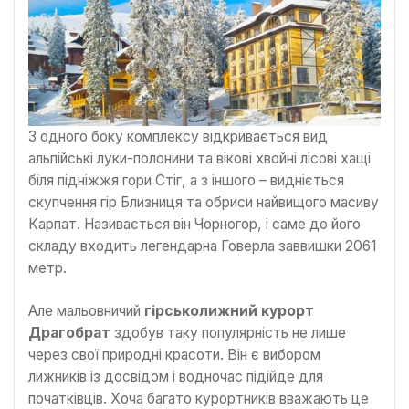
З одного боку комплексу відкривається вид
альпійські луки-полонини та вікові хвойні лісові хащі
біля підніжжя гори Стіг, а з іншого – видніється
скупчення гір Близниця та обриси найвищого масиву
Карпат. Називається він Чорногор, і саме до його
складу входить легендарна Говерла заввишки 2061
метр.
Але мальовничий
гірськолижний курорт
Драгобрат
здобув таку популярність не лише
через свої природні красоти. Він є вибором
лижників із досвідом і водночас підійде для
початківців. Хоча багато курортників вважають це