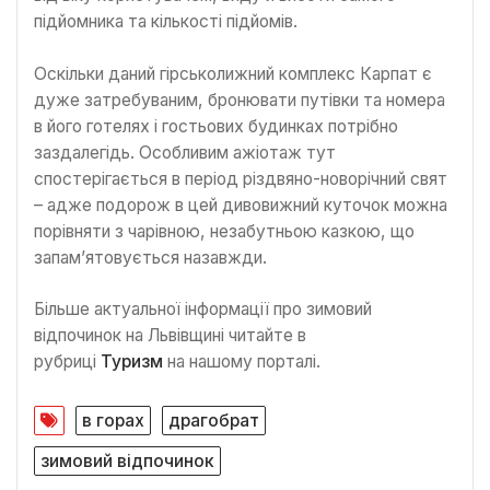
підйомника та кількості підйомів.
Оскільки даний гірськолижний комплекс Карпат є
дуже затребуваним, бронювати путівки та номера
в його готелях і гостьових будинках потрібно
заздалегідь. Особливим ажіотаж тут
спостерігається в період різдвяно-новорічний свят
– адже подорож в цей дивовижний куточок можна
порівняти з чарівною, незабутньою казкою, що
запам’ятовується назавжди.
Більше актуальної інформації про зимовий
відпочинок на Львівщині читайте в
рубриці
Туризм
на нашому порталі.
в горах
драгобрат
зимовий відпочинок