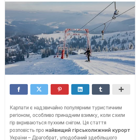
Карпати є надзвичайно популярним туристичним
регіоном, особливо принадним взимку, коли схили
гір вкриваються пухким снігом. Ця стаття
розповість про
найвищий гірськолижний курорт
України – Драгобрат, уподобаний здебільшого