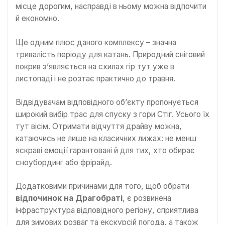
місце дорогим, насправді в ньому можна відпочити
й економно.
Ще одним плюс даного комплексу – значна
тривалість періоду для катань. Природний сніговий
покрив з’являється на схилах гір тут уже в
листопаді і не розтає практично до травня.
Відвідувачам відповідного об’єкту пропонується
широкий вибір трас для спуску з гори Стіг. Усього їх
тут вісім. Отримати відчуття драйву можна,
катаючись не лише на класичних лижах: не менш
яскраві емоції гарантовані й для тих, хто обирає
сноубординг або фрірайд.
Додатковими причинами для того, щоб обрати
відпочинок на Драгобраті
, є розвинена
інфраструктура відповідного регіону, сприятлива
для зимових розваг та екскурсій погода, а також