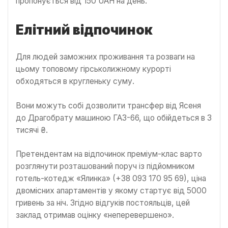
пропонується від 150 UAH на день.
Елітний відпочинок
Для людей заможних проживання та розваги на
цьому топовому гірськолижному курорті
обходяться в кругленьку суму.
Вони можуть собі дозволити трансфер від Ясеня
до Драгобрату машиною ГАЗ-66, що обійдеться в 3
тисячі ₴.
Претендентам на відпочинок преміум-клас варто
розглянути розташований поруч із підйомником
готель-котедж «Ялинка» (+38 093 170 95 69), ціна
двомісних апартаментів у якому стартує від 5000
гривень за ніч. Згідно відгуків постояльців, цей
заклад отримав оцінку «неперевершено».