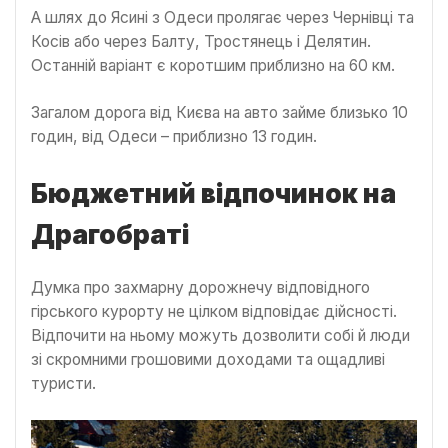
А шлях до Ясині з Одеси пролягає через Чернівці та
Косів або через Балту, Тростянець і Делятин.
Останній варіант є коротшим приблизно на 60 км.
Загалом дорога від Києва на авто займе близько 10
годин, від Одеси – приблизно 13 годин.
Бюджетний відпочинок на
Драгобраті
Думка про захмарну дорожнечу відповідного
гірського курорту не цілком відповідає дійсності.
Відпочити на ньому можуть дозволити собі й люди
зі скромними грошовими доходами та ощадливі
туристи.