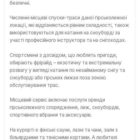
безпечні.
Численні місцеві спуски-траси даної гірськолижної
локації, які відрізняються рівнем складності, також
використовуються для катання на сноуборді за
участі професійного інструктора та на снігоходах.
Спортсмени з досвідом, що люблять пригоди,
обирають фрірайд – екзотичну та екстремальну
розвагу у вигляді катання по незайманому снігу та
сноуборді або гірських лижах поза зоною
обслуговування трас.
Місцевий сервіс включає послуги оренди
гірськолижного спорядження, лиж, сноубордів,
спортивного вбрання та аксесуарів.
На курорті є фінські сауни, лазні та чани, зали з
більярдними та тенісними кортами. А любителі