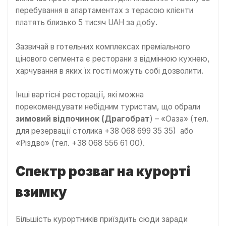
перебування в апартаментах з терасою клієнти
платять близько 5 тисяч UAH за добу.
Зазвичай в готельних комплексах преміального
цінового сегмента є ресторани з відмінною кухнею,
харчування в яких їх гості можуть собі дозволити.
Інші вартісні ресторації, які можна
порекомендувати небідним туристам, що обрали
зимовий відпочинок (Драгобрат
) – «Оаза» (тел.
для резервації столика +38 068 699 35 35) або
«Різдво» (тел. +38 068 556 61 00).
Спектр розваг на курорті
взимку
Більшість курортників приїздить сюди заради