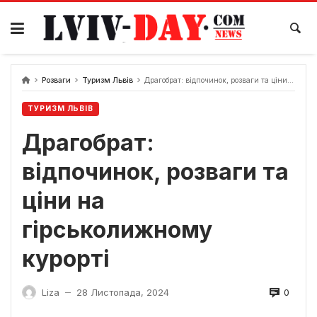
Skip
to
content
Розваги
Туризм Львів
Драгобрат: відпочинок, розваги та ціни на гірськолижному курорті
ТУРИЗМ ЛЬВІВ
Драгобрат:
відпочинок, розваги та
ціни на
гірськолижному
курорті
0
Liza
28 Листопада, 2024
—