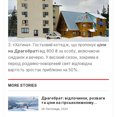
3. «Хатина». Гостьовий котедж, що пропонує
ціни
на Драгобраті
від 800 ₴ за особу, включаючи
сніданок и вечерю. У високий сезон, зокрема в
період різдвяно-новорічний свят відповідна
вартість зростає приблизно на 50%.
MORE STORIES
Драгобрат: відпочинок, розваги
та ціни на гірськолижному
курорті
28 Листопада, 2024