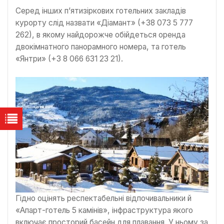
Серед інших п’ятизіркових готельних закладів
курорту слід назвати «Діамант» (+38 073 5 777
262), в якому найдорожче обійдеться оренда
двокімнатного панорамного номера, та готель
«Янтри» (+3 8 066 631 23 21).
Гідно оцінять респектабельні відпочивальники й
«Апарт-готель 5 камінів», інфраструктура якого
включає просторий басейн для плавання. У ньому за