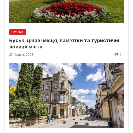
БУСЬК
Буськ: цікаві місця, пам’ятки та туристичні
локації міста
27 Червня, 2026
0