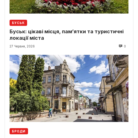
БУСЬК
Буськ: цікаві місця, пам’ятки та туристичні
локації міста
27 Червня, 2026
0
БРОДИ