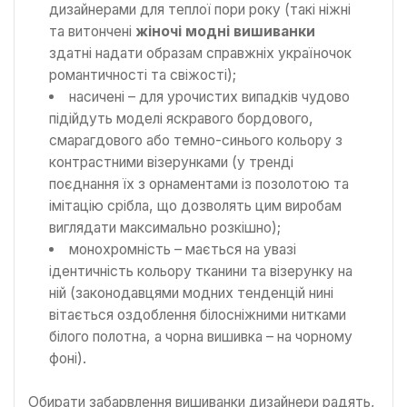
дизайнерами для теплої пори року (такі ніжні
та витончені
жіночі модні вишиванки
здатні надати образам справжніх україночок
романтичності та свіжості);
насичені – для урочистих випадків чудово
підійдуть моделі яскравого бордового,
смарагдового або темно-синього кольору з
контрастними візерунками (у тренді
поєднання їх з орнаментами із позолотою та
імітацію срібла, що дозволять цим виробам
виглядати максимально розкішно);
монохромність – мається на увазі
ідентичність кольору тканини та візерунку на
ній (законодавцями модних тенденцій нині
вітається оздоблення білосніжними нитками
білого полотна, а чорна вишивка – на чорному
фоні).
Обирати забарвлення вишиванки дизайнери радять,