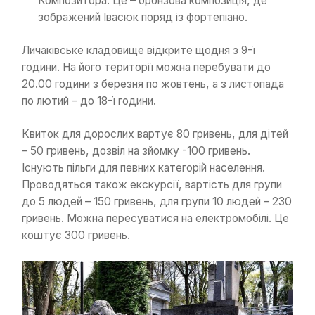
Композитора. Це – бронзова композиція, де
зображений Івасюк поряд із фортепіано.
Личаківське кладовище відкрите щодня з 9-ї
години. На його території можна перебувати до
20.00 години з березня по жовтень, а з листопада
по лютий – до 18-ї години.
Квиток для дорослих вартує 80 гривень, для дітей
– 50 гривень, дозвіл на зйомку -100 гривень.
Існують пільги для певних категорій населення.
Проводяться також екскурсії, вартість для групи
до 5 людей – 150 гривень, для групи 10 людей – 230
гривень. Можна пересуватися на електромобілі. Це
коштує 300 гривень.