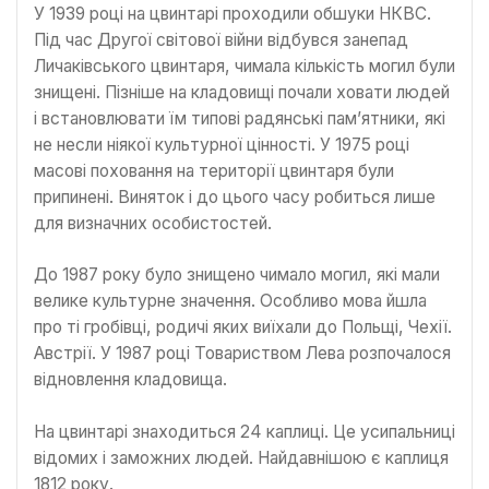
У 1939 році на цвинтарі проходили обшуки НКВС.
Під час Другої світової війни відбувся занепад
Личаківського цвинтаря, чимала кількість могил були
знищені. Пізніше на кладовищі почали ховати людей
і встановлювати їм типові радянські пам’ятники, які
не несли ніякої культурної цінності. У 1975 році
масові поховання на території цвинтаря були
припинені. Виняток і до цього часу робиться лише
для визначних особистостей.
До 1987 року було знищено чимало могил, які мали
велике культурне значення. Особливо мова йшла
про ті гробівці, родичі яких виїхали до Польщі, Чехії.
Австрії. У 1987 році Товариством Лева розпочалося
відновлення кладовища.
На цвинтарі знаходиться 24 каплиці. Це усипальниці
відомих і заможних людей. Найдавнішою є каплиця
1812 року.