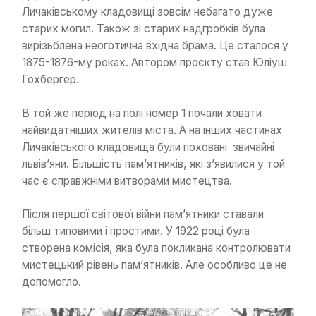
Личаківському кладовищі зовсім небагато дуже
старих могил. Також зі старих надгробків була
вирізьблена неоготична вхідна брама. Це сталося у
1875-1876-му роках. Автором проєкту став Юліуш
Гохбергер.
В той же період на полі номер 1 почали ховати
найвидатніших жителів міста. А на інших частинах
Личаківського кладовища були поховані звичайні
львів’яни. Більшість пам’ятників, які з’явилися у той
час є справжніми витворами мистецтва.
Після першої світової війни пам’ятники ставали
більш типовими і простими. У 1922 році була
створена комісія, яка була покликана контролювати
мистецький рівень пам’ятників. Але особливо це не
допомогло.