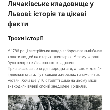
Личаківське кладовище у
Львові: історія та цікаві
факти
Трохи історії
У 1786 році австрійська влада заборонила львів’янам
ховати людей на старих цвинтарях. У тому ж році
було відкрите Личаківське кладовище.
Призначалося воно для середмістя, а також для 4-
ї дільниці міста. Тут ховали заможних і знаменитих
містян. Хоча ще у 16 столітті саме на цьому місці
знаходили вічний спокій знедолені і бідняки.