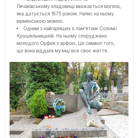
Личаківському кладовищі вважається могила,
яка датується 1675 роком. Напис на ньому
вірменською мовою.
Одним з найгарніших є пам’ятник Соломії
Крушельницькій. На ньому споруджено
молодого Орфея з арфою. Це символ того,
що вона віддала музиці все своє життя.