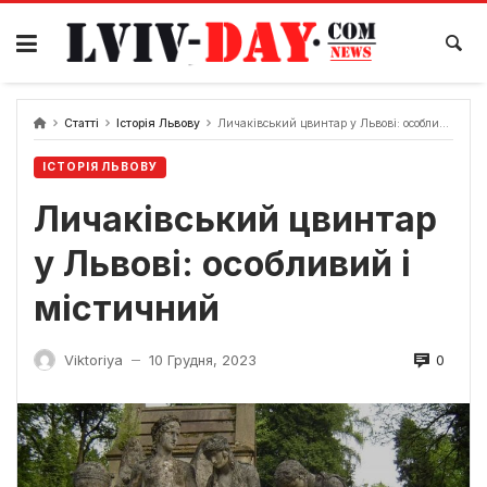
Skip
to
content
Статті
Історія Львову
Личаківський цвинтар у Львові: особливий і містичний
ІСТОРІЯ ЛЬВОВУ
Личаківський цвинтар
у Львові: особливий і
містичний
0
Viktoriya
10 Грудня, 2023
—