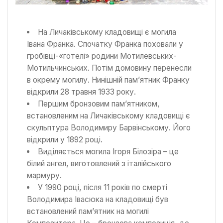
На Личаківському кладовищі є могила
Івана Франка. Спочатку Франка поховали у
гробівці-«готелі» родини Мотилевських-
Мотильчинських. Потім домовину перенесли
в окрему могилу. Нинішній пам’ятник Франку
відкрили 28 травня 1933 року.
Першим бронзовим пам’ятником,
встановленим на Личаківському кладовищі є
скульптура Володимиру Барвінському. Його
відкрили у 1892 році.
Виділяється могила Ігоря Білозіра – це
білий ангел, виготовлений з італійського
мармуру.
У 1990 році, після 11 років по смерті
Володимира Івасюка на кладовищі був
встановлений пам’ятник на могилі