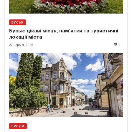
БУСЬК
Буськ: цікаві місця, пам’ятки та туристичні
локації міста
27 Червня, 2026
0
БРОДИ