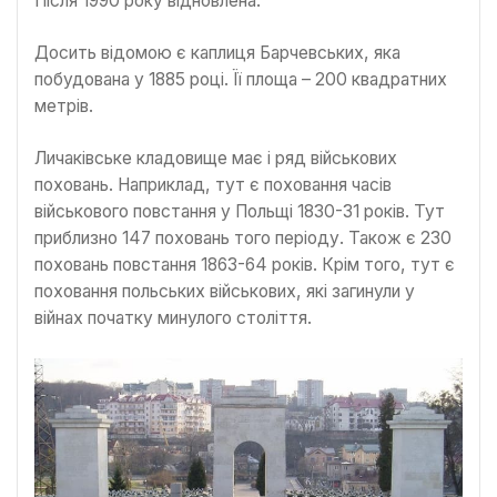
Після 1990 року відновлена.
Досить відомою є каплиця Барчевських, яка
побудована у 1885 році. Її площа – 200 квадратних
метрів.
Личаківське кладовище має і ряд військових
поховань. Наприклад, тут є поховання часів
військового повстання у Польщі 1830-31 років. Тут
приблизно 147 поховань того періоду. Також є 230
поховань повстання 1863-64 років. Крім того, тут є
поховання польських військових, які загинули у
війнах початку минулого століття.