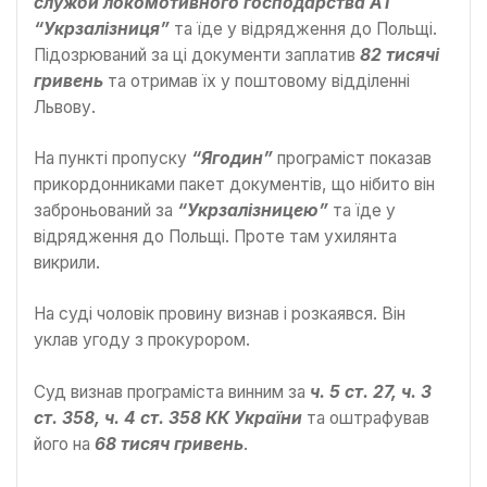
служби локомотивного господарства АТ
“Укрзалізниця”
та їде у відрядження до Польщі.
Підозрюваний за ці документи заплатив
82 тисячі
гривень
та отримав їх у поштовому відділенні
Львову.
На пункті пропуску
“Ягодин”
програміст показав
прикордонниками пакет документів, що нібито він
заброньований за
“Укрзалізницею”
та їде у
відрядження до Польщі. Проте там ухилянта
викрили.
На суді чоловік провину визнав і розкаявся. Він
уклав угоду з прокурором.
Суд визнав програміста винним за
ч. 5 ст. 27, ч. 3
ст. 358, ч. 4 ст. 358 КК України
та оштрафував
його на
68 тисяч гривень
.