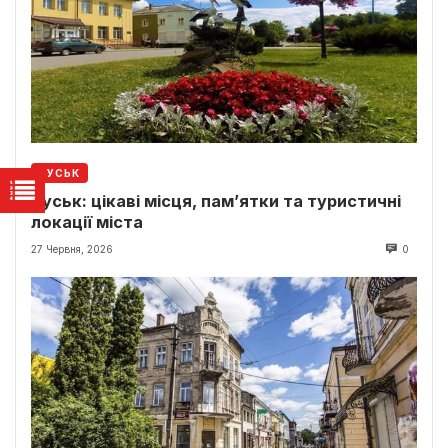
БУСЬК
Буськ: цікаві місця, пам’ятки та туристичні
локації міста
27 Червня, 2026
0