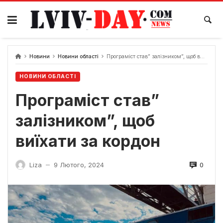
Skip
to
content
Новини
Новини області
Програміст став” залізником”, щоб виїхати за кордон
НОВИНИ ОБЛАСТІ
Програміст став”
залізником”, щоб
виїхати за кордон
0
Liza
9 Лютого, 2024
—