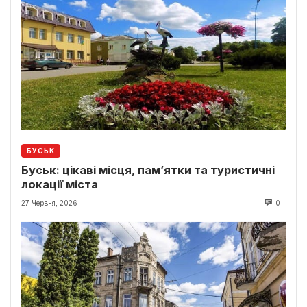
БУСЬК
Буськ: цікаві місця, пам’ятки та туристичні
локації міста
27 Червня, 2026
0