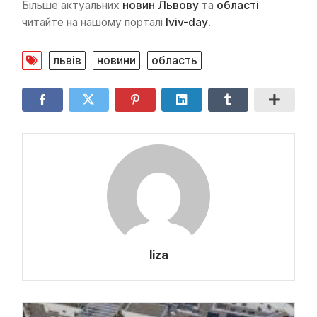
Більше актуальних
новин Львову
та
області
читайте на нашому порталі
lviv-day
.
львів
новини
область
liza