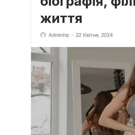
біографія, філ
життя
Adminhq
22 Квітня, 2024
—