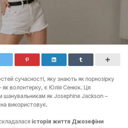
тей сучасності, яку знають як порнозірку
 – як волонтерку, є Юлія Сенюк. Ця
м шанувальникам як Josephine Jackson –
она використовує.
 складалася
історія життя Джозефіни