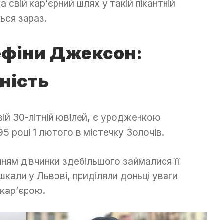
а свій кар’єрний шлях у такій пікантній
ься зараз.
ефіни Джексон:
юність
вій 30-літній ювілей, є уродженкою
5 році 1 лютого в містечку Золочів.
ням дівчинки здебільшого займалися її
шкали у Львові, приділяли доньці уваги
 кар’єрою.