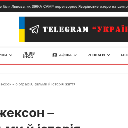
Львова: як SIRKA CAMP перетворює Яворівське озеро на центр відпоч
ЛЬВІВ
ИКИ
АФІША
РОЗВАГИ
БІЗ
ІНФО
сон – біографія, фільми й історія життя
жексон –