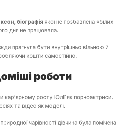
сон, біографія
якої не позбавлена «білих
го дня не працювала.
вжди прагнула бути внутрішньо вільною й
робляючи кошти самостійно.
доміші роботи
 кар’єрному росту Юлії як порноактриси,
сіях та відео як моделі.
природної чарівності дівчина була помічена