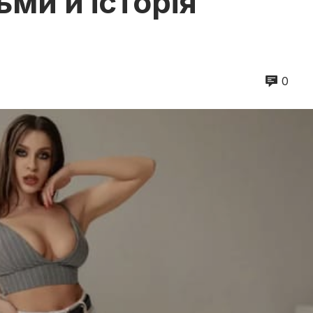
ьми й історія
0