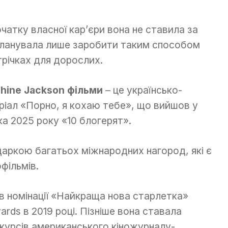
чатку власної кар’єри вона не ставила за
 планувала лише заробити таким способом
трічках для дорослих.
hine Jackson фільми
– це українсько-
ріал «Порно, я кохаю тебе», що вийшов у
чка 2025 року «10 блогерят».
ркою багатьох міжнародних нагород, які є
фільмів.
в номінації «Найкраща нова старлетка»
rds в 2019 році. Пізніше вона ставала
урсів американського кіножурналу-