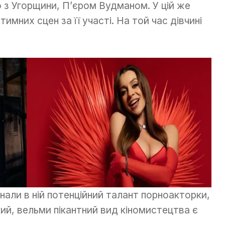
но з Угорщини, П’єром Вудманом. У цій же
тимних сцен за її участі. На той час дівчині
нали в ній потенційний талант порноакторки,
ий, вельми пікантний вид кіномистецтва є