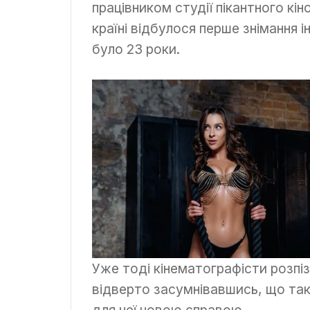
працівником студії пікантного кі
країні відбулося перше знімання ін
було 23 роки.
Уже тоді кінематографісти розпіз
відверто засумнівавшись, що так
для неї новою справою.