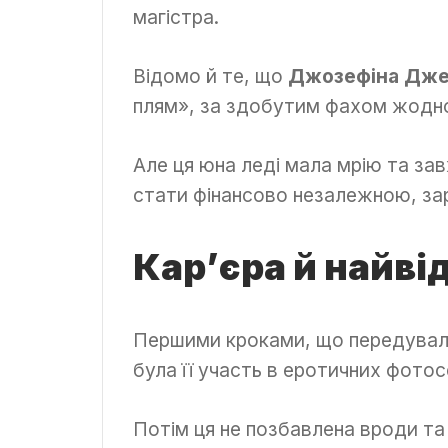
магістра.
Відомо й те, що
Джозефіна Джек
плям», за здобутим фахом жодно
Але ця юна леді мала мрію та за
стати фінансово незалежною, за
Кар’єра й найві
Першими кроками, що передували
була її участь в еротичних фотосе
Потім ця не позбавлена вроди та 