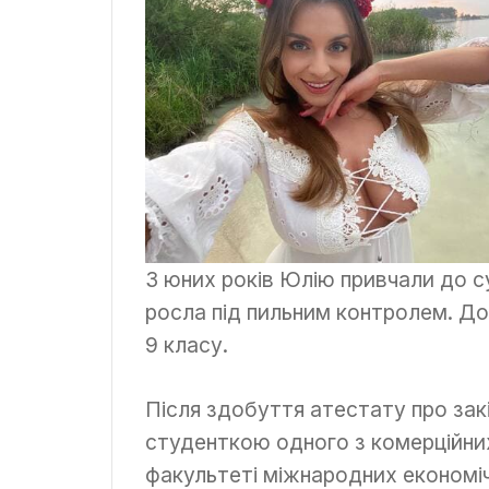
З юних років Юлію привчали до су
росла під пильним контролем. До 
9 класу.
Після здобуття атестату про зак
студенткою одного з комерційних
факультеті міжнародних економі