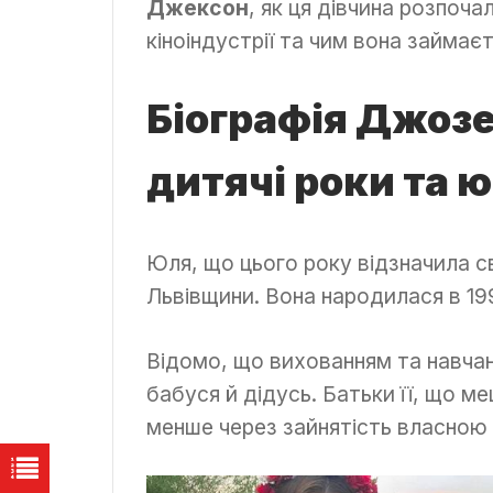
Джексон
, як ця дівчина розпочал
кіноіндустрії та чим вона займаєт
Біографія Джоз
дитячі роки та 
Юля, що цього року відзначила с
Львівщини. Вона народилася в 199
Відомо, що вихованням та навчан
бабуся й дідусь. Батьки її, що ме
менше через зайнятість власною