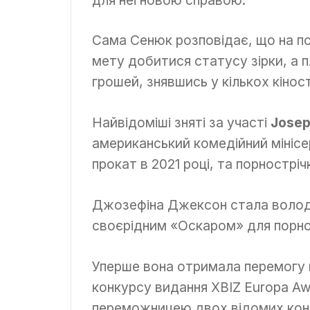
Сама Сенюк розповідає, що на по
мету добитися статусу зірки, а
грошей, знявшись у кількох кінос
Найвідоміші зняті за участі
Josep
американський комедійний мінісе
прокат в 2021 році, та порнострі
Джозефіна Джексон стала волода
своєрідним «Оскаром» для порно
Уперше вона отримала перемогу 
конкурсу видання XBIZ Europa Awa
переможницею двох відомих конк