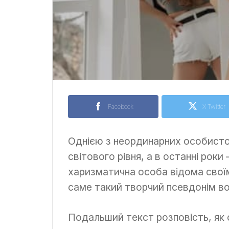
Facebook
X Twitter
Однією з неординарних особистос
світового рівня, а в останні роки
харизматична особа відома свої
саме такий творчий псевдонім в
Подальший текст розповість, як