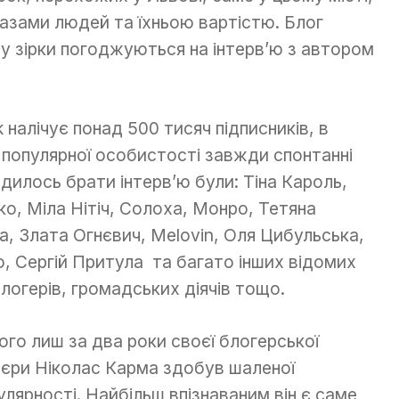
азами людей та їхньою вартістю. Блог
у зірки погоджуються на інтерв’ю з автором
 налічує понад 500 тисяч підписників, в
о популярної особистості завжди спонтанні
одилось брати інтерв’ю були: Тіна Кароль,
о, Міла Нітіч, Солоха, Монро, Тетяна
, Злата Огнєвич, Melovin, Оля Цибульська,
, Сергій Притула та багато інших відомих
блогерів, громадських діячів тощо.
ого лиш за два роки своєї блогерської
ʼєри Ніколас Карма здобув шаленої
улярності. Найбільш впізнаваним він є саме