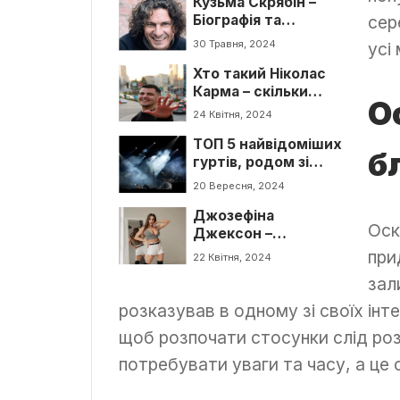
Кузьма Скрябін –
Біографія та
сер
творчість. Цікаві
30 Травня, 2024
усі
факти про Скрябіна
Хто такий Ніколас
Карма – скільки
О
коштує Лук
24 Квітня, 2024
ТОП 5 найвідоміших
б
гуртів, родом зі
Львова
20 Вересня, 2024
Джозефіна
Оск
Джексон –
біографія, фільми й
при
22 Квітня, 2024
історія життя
зал
розказував в одному зі своїх інт
щоб розпочати стосунки слід ро
потребувати уваги та часу, а це с