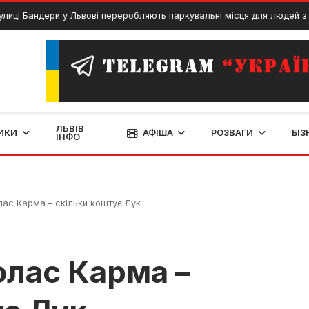
андери у Львові переробляють паркувальні місця для людей з інвалід
ЛЬВІВ
ИКИ
АФІША
РОЗВАГИ
БІЗ
ІНФО
лас Карма – скільки коштує Лук
олас Карма –