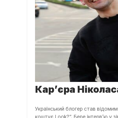
Кар’єра Нікола
Український блогер став відомим 
коштує Look?”. Бере інтерв’ю у зі