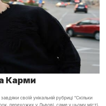
са Карми
завдяки своїй унікальній рубриці “Скільки
рок, перехожих у Львові, саме у цьому місті,