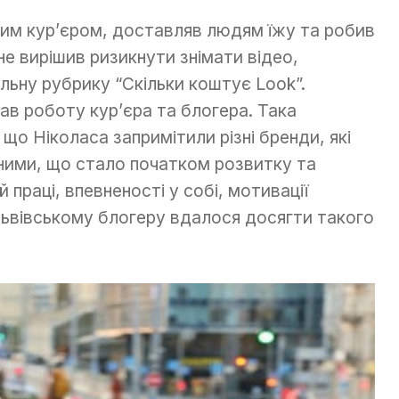
им кур’єром, доставляв людям їжу та робив
не вирішив ризикнути знімати відео,
льну рубрику “Скільки коштує Look”.
в роботу кур’єра та блогера. Така
що Ніколаса запримітили різні бренди, які
ними, що стало початком розвитку та
 праці, впевненості у собі, мотивації
львівському блогеру вдалося досягти такого