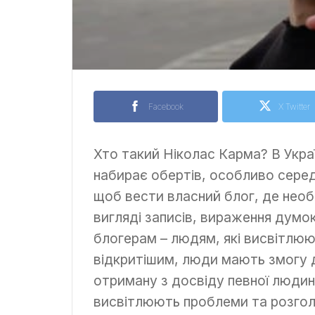
Facebook
X Twitter
Хто такий Ніколас Карма? В Укра
набирає обертів, особливо серед
щоб вести власний блог, де необ
вигляді записів, вираження думо
блогерам – людям, які висвітлюю
відкритішим, люди мають змогу д
отриману з досвіду певної людин
висвітлюють проблеми та розгол