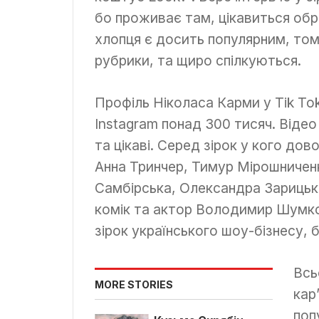
бо проживає там, цікавиться обр
хлопця є досить популярним, том
рубрики, та щиро спілкуються.
Профіль Ніколаса Карми у Tіk Tok
Instagram понад 300 тисяч. Віде
та цікаві. Серед зірок у кого дов
Анна Тринчер, Тимур Мірошниченк
Самбірська, Олександра Зарицька
комік та актор Володимир Шумко
зірок українського шоу-бізнесу, 
Всь
MORE STORIES
кар
поп