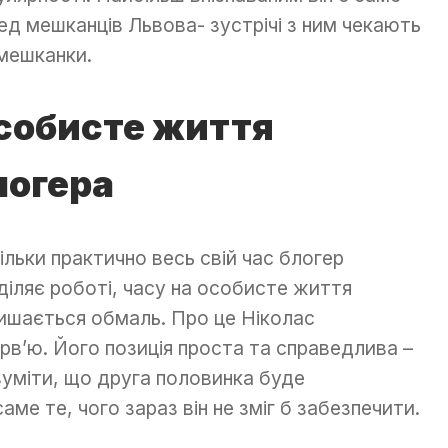
ед мешканців Львова- зустрічі з ним чекають
 мешканки.
собисте життя
логера
ільки практично весь свій час блогер
діляє роботі, часу на особисте життя
ишається обмаль. Про це Ніколас
ервʼю. Його позиція проста та справедлива –
зуміти, що друга половинка буде
аме те, чого зараз він не зміг б забезпечити.