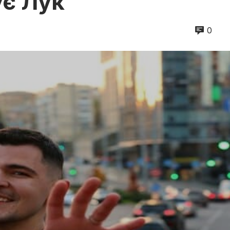
ує Лук
0