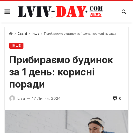
Skip
to
content
Статті
Інше
Прибираємо будинок за 1 день: корисні поради
ІНШЕ
Прибираємо будинок
за 1 день: корисні
поради
0
Liza
17 Липня, 2024
—