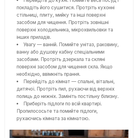
Перейдіть до кухні. Помийте весь посуд і
покладіть його сушитися. Протріть кухонні
стільниці, плиту, мийку та інші поверхні
засобом для чищення. Протріть зовнішні
поверхні холодильника, мікрохвильовки та
інших приладів.
Увагу — ванній. Помийте унітаз, раковину,
ванну або душову кабіну спеціальними
засобами. Протріть дзеркала та скляні
поверхні засобом для чищення скла. Якщо
необхідно, ввімкніть прання.
Перейдіть до кімнат — спальні, вітальні,
дитячої. Протріть пил, рухаючи від верхніх
полиць до нижніх. Замініть постільну білизну.
Приберіть підлоги по всій квартирі.
Пропилососьте та помийте підлоги,
рухаючись кімната за кімнатою.