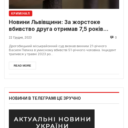
КРИМІНАЛ
Новини Львівщини: За жорстоке
вбивство друга отримав 7,5 років
в’язниці
22 Грудня, 2023
0
Дрогобицький міськрайонний суд визнав винним 21-річного
Василя Пелиха в умисному вбивстві 51-річного чоловіка. Інцидент
трапився у травні 2023 ро...
READ MORE
НОВИНИ В ТЕЛЕГРАМІ ЦЕ ЗРУЧНО