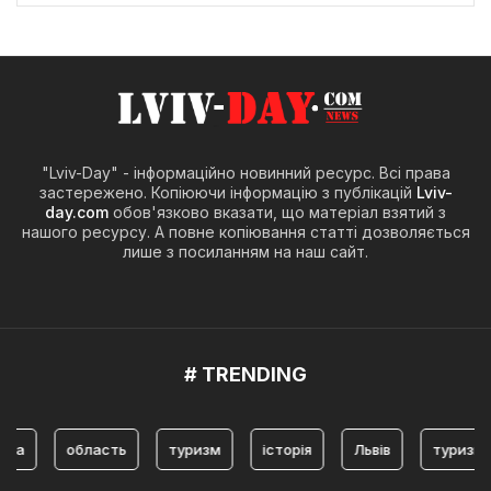
"Lviv-Day" - інформаційно новинний ресурс. Всі права
застережено. Копіюючи інформацію з публікацій
Lviv-
day.com
обов'язково вказати, що матеріал взятий з
нашого ресурсу. А повне копіювання статті дозволяється
лише з посиланням на наш сайт.
# TRENDING
ша
область
туризм
історія
Львів
туризм Л