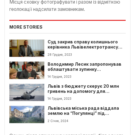
Місця сховку фотографувати і разом із відміткою
геолокації надсилати замовникам.
MORE STORIES
Суд закрив справу колишнього
керівника Львівелектротрансу
Андрія Свищо
28 Грудня, 2023
Володимир Лесик запропонував
облаштувати зупинку
громадського транспорту поруч з
14 Грудня, 2023
Марсовим полем
Львів з бюджету скерує 20 млн
гривень на допомогу для
військово-морських сил
14 Грудня, 2023
Львівська міська рада віддала
землю на “Погулянці” під
забудову: перебіг подій
2 Січня, 2024