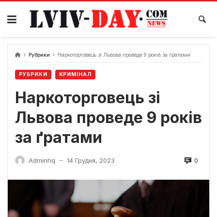
Skip
to
content
Рубрики
Наркоторговець зі Львова проведе 9 років за ґратами
РУБРИКИ
КРИМІНАЛ
Наркоторговець зі
Львова проведе 9 років
за ґратами
0
Adminhq
14 Грудня, 2023
—