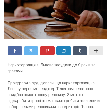
Наркоторговця зі Львова засудили до 9 років за
ґратами.
Прокурори в суді довели, що наркоторговець зі
Львову через месенджер Телеграм незаконно
придбав психотропну речовину. З метою
підзаробити гроші він мав намір робити закладки із
забороненими речовинами на території Львова.