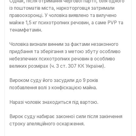
Однак, після отримання чергової партії, біля одного
із поштоматів міста, наркоторговця затримали
правоохоронці. У чоловіка виявлено та вилучено
майже 1,5 кг психотропних речовин, а саме PVP та
тенамфетамін.
Чоловіка визнали винним за фактами незаконного
придбання та зберігання з метою збуту особливо
небезпечних психотропних речовин в особливо
великих розмірах (ч. 3 ст. 307 КК України).
Вироком суду його засудили до 9 років
позбавлення волі з конфіскацією майна.
Наразі чоловік знаходиться під вартою.
Вирок суду набирає законної сили після закінчення
строку апеляційного оскарження.