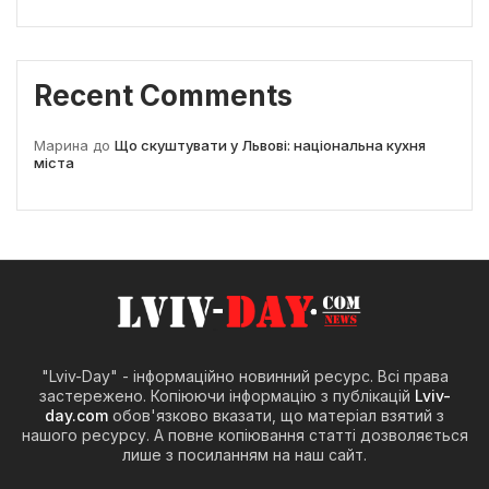
Recent Comments
Марина
до
Що скуштувати у Львові: національна кухня
міста
"Lviv-Day" - інформаційно новинний ресурс. Всі права
застережено. Копіюючи інформацію з публікацій
Lviv-
day.com
обов'язково вказати, що матеріал взятий з
нашого ресурсу. А повне копіювання статті дозволяється
лише з посиланням на наш сайт.