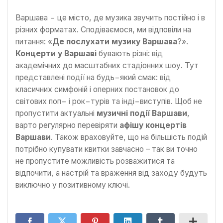
Варшава − це місто, де музика звучить постійно і в
різних форматах. Сподіваємося, ми відповіли на
питання: «
Де послухати музику Варшава
?».
Концерти у Варшаві
бувають різні: від
академічних до масштабних стадіонних шоу. Тут
представлені події на будь−який смак: від
класичних симфоній і оперних постановок до
світових поп− і рок−турів та інді−виступів. Щоб не
пропустити актуальні
музичні події Варшави
,
варто регулярно перевіряти
афішу концертів
Варшави
. Також враховуйте, що на більшість подій
потрібно купувати квитки завчасно – так ви точно
не пропустите можливість розважитися та
відпочити, а настрій та враження від заходу будуть
виключно у позитивному ключі.