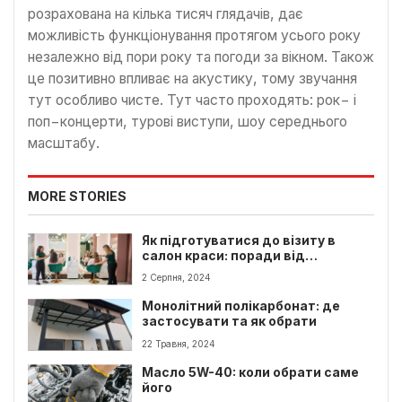
розрахована на кілька тисяч глядачів, дає
можливість функціонування протягом усього року
незалежно від пори року та погоди за вікном. Також
це позитивно впливає на акустику, тому звучання
тут особливо чисте. Тут часто проходять: рок− і
поп−концерти, турові виступи, шоу середнього
масштабу.
MORE STORIES
Як підготуватися до візиту в
салон краси: поради від
професіоналів
2 Серпня, 2024
Монолітний полікарбонат: де
застосувати та як обрати
22 Травня, 2024
Масло 5W-40: коли обрати саме
його