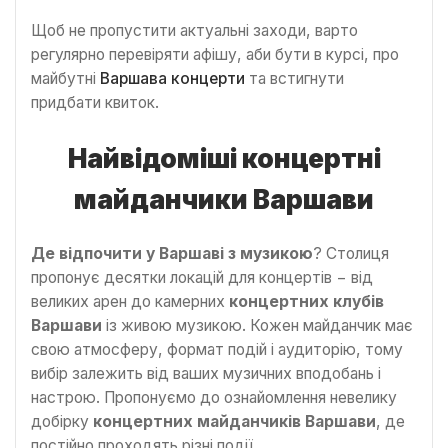
Щоб не пропустити актуальні заходи, варто
регулярно перевіряти афішу, аби бути в курсі, про
майбутні
Варшава концерти
та встигнути
придбати квиток.
Найвідоміші концертні
майданчики Варшави
Де відпочити у Варшаві з музикою
? Столиця
пропонує десятки локацій для концертів − від
великих арен до камерних
концертних клубів
Варшави
із живою музикою. Кожен майданчик має
свою атмосферу, формат подій і аудиторію, тому
вибір залежить від ваших музичних вподобань і
настрою. Пропонуємо до ознайомлення невелику
добірку
концертних майданчиків Варшави
, де
постійно проходять різні події.