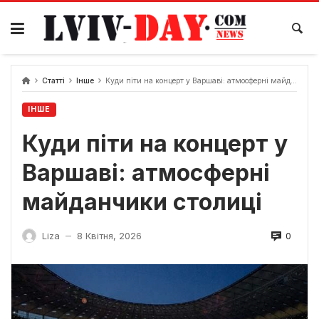
Skip
to
content
Статті
Інше
Куди піти на концерт у Варшаві: атмосферні майданчики столиці
ІНШЕ
Куди піти на концерт у
Варшаві: атмосферні
майданчики столиці
0
Liza
8 Квітня, 2026
—