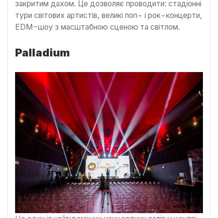
закритим дахом. Це дозволяє проводити: стадіонні
тури світових артистів, великі поп− і рок−концерти,
EDM−шоу з масштабною сценою та світлом.
Palladium