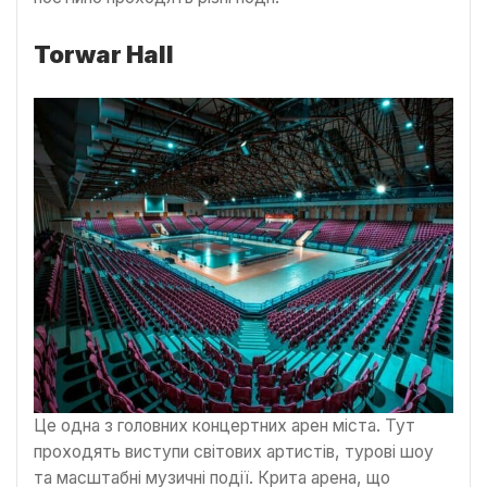
Torwar Hall
Це одна з головних концертних арен міста. Тут
проходять виступи світових артистів, турові шоу
та масштабні музичні події. Крита арена, що