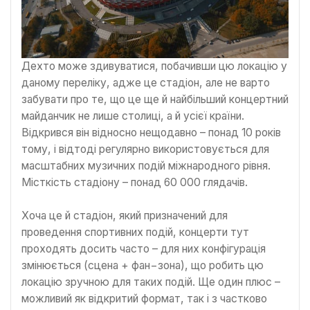
Дехто може здивуватися, побачивши цю локацію у
даному переліку, адже це стадіон, але не варто
забувати про те, що це ще й найбільший концертний
майданчик не лише столиці, а й усієї країни.
Відкрився він відносно нещодавно – понад 10 років
тому, і відтоді регулярно використовується для
масштабних музичних подій міжнародного рівня.
Місткість стадіону – понад 60 000 глядачів.
Хоча це й стадіон, який призначений для
проведення спортивних подій, концерти тут
проходять досить часто – для них конфігурація
змінюється (сцена + фан−зона), що робить цю
локацію зручною для таких подій. Ще один плюс –
можливий як відкритий формат, так і з частково