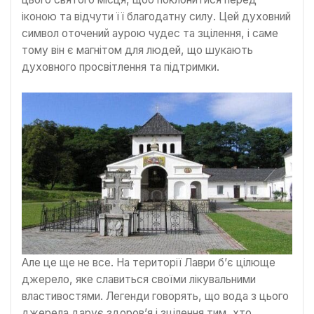
іконою та відчути її благодатну силу. Цей духовний
символ оточений аурою чудес та зцілення, і саме
тому він є магнітом для людей, що шукають
духовного просвітлення та підтримки.
Але це ще не все. На території Лаври б’є цілюще
джерело, яке славиться своїми лікувальними
властивостями. Легенди говорять, що вода з цього
джерела дарує здоров’я і зцілення тим, хто