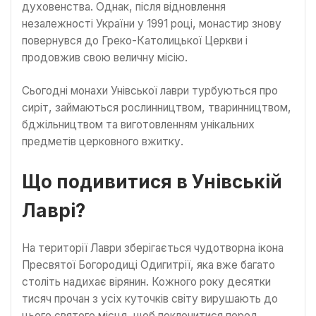
духовенства. Однак, після відновлення
незалежності України у 1991 році, монастир знову
повернувся до Греко-Католицької Церкви і
продовжив свою величну місію.
Сьогодні монахи Унівської лаври турбуються про
сиріт, займаються рослинництвом, тваринництвом,
бджільництвом та виготовленням унікальних
предметів церковного вжитку.
Що подивитися в Унівській
Лаврі?
На території Лаври зберігається чудотворна ікона
Пресвятої Богородиці Одигитрії, яка вже багато
століть надихає вірянин. Кожного року десятки
тисяч прочан з усіх куточків світу вирушають до
цього святого місця, щоб поклонитися перед