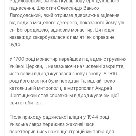
Радиловський, започаткував нову еру духовного
піднесення. Шляхтич Олександр Ванько
Лагодовський, який отримав дивовижне зцілення
від води з місцевого джерела, показаного йому уві
сні Богородицею, відновив монастир. Ця подія
назавжди закарбувалася в пам’яті як справжнє
чудо.
У 1700 році монастир перейшов під адміністрування
Унійної Церкви, і, незважаючи на численні закриття,
його велич відроджувалася знову і знову. У 1816
році його маєтки були передані Галицькій греко-
католицькій митрополії, а митрополит Андрей
Шептицький став справжнім відроджувачем цієї
святої обителі.
Після приходу радянської влади у 1944 році
Унівська лавра пережила жахливі часи,
перетворившись на концентраційний табір для