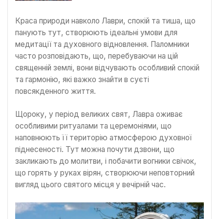
Краса природи навколо Лаври, спокій та тиша, що
панують тут, створюють ідеальні умови для
медитації та духовного відновлення. Паломники
часто розповідають, що, перебуваючи на цій
священній землі, вони відчувають особливий спокій
та гармонію, які важко знайти в суєті
повсякденного життя.
Щороку, у період великих свят, Лавра оживає
особливими ритуалами та церемоніями, що
наповнюють її територію атмосферою духовної
піднесеності. Тут можна почути дзвони, що
закликають до молитви, і побачити вогники свічок,
що горять у руках вірян, створюючи неповторний
вигляд цього святого місця у вечірній час.