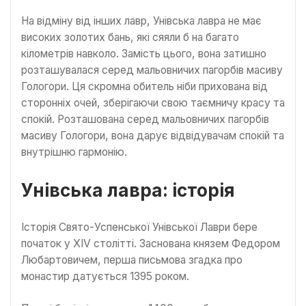
На відміну від інших лавр, Унівська лавра не має
високих золотих бань, які сяяли б на багато
кілометрів навколо. Замість цього, вона затишно
розташувалася серед мальовничих пагорбів масиву
Гологори. Ця скромна обитель ніби прихована від
сторонніх очей, зберігаючи свою таємничу красу та
спокій. Розташована серед мальовничих пагорбів
масиву Гологори, вона дарує відвідувачам спокій та
внутрішню гармонію.
Унівська лавра: історія
Історія Свято-Успенської Унівської Лаври бере
початок у XIV столітті. Заснована князем Федором
Любартовичем, перша письмова згадка про
монастир датується 1395 роком.