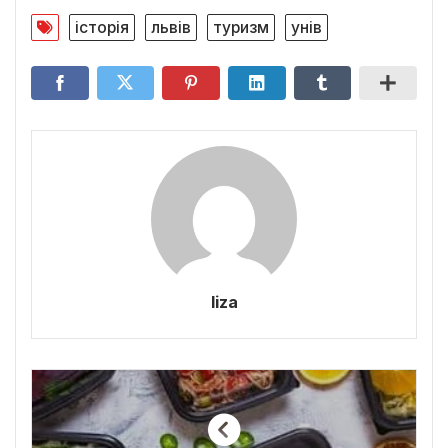
історія
львів
туризм
унів
liza