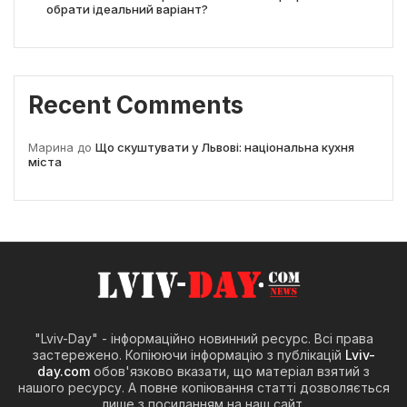
обрати ідеальний варіант?
Recent Comments
Марина
до
Що скуштувати у Львові: національна кухня
міста
"Lviv-Day" - інформаційно новинний ресурс. Всі права
застережено. Копіюючи інформацію з публікацій
Lviv-
day.com
обов'язково вказати, що матеріал взятий з
нашого ресурсу. А повне копіювання статті дозволяється
лише з посиланням на наш сайт.