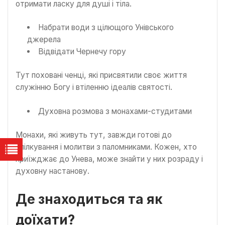
отримати ласку для душі і тіла.
Набрати води з цілющого Унівського
джерела
Відвідати Чернечу гору
Тут поховані ченці, які присвятили своє життя
служінню Богу і втіленню ідеалів святості.
Духовна розмова з монахами-студитами
Монахи, які живуть тут, завжди готові до
спілкування і молитви з паломниками. Кожен, хто
приїжджає до Унева, може знайти у них розраду і
духовну настанову.
Де знаходиться та як
доїхати?