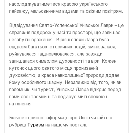
насолоджуватиметеся красою українського
пейзажу, мальовничими видами та свіжим повітрям.
Відвідування Свято-Успенської Унівської Лаври – це
справжня подорож у часі та просторі, що залишає
незабутні враження. В різні епохи Лавра була
свідком багатьох історичних подій, змінювалася,
руйнувалася і відновлювалася, але завжди
залишалася символом духовності та віри. Кожен
куточок цього святого місця пронизаний
духовністю, а краса навколишньої природи додає
йому особливого шарму. Незалежно від того, чи ви
паломник, чи турист, Унівська Лавра відкриє перед
вами свої таємниці та подарує миті спокою і
натхнення.
Більше корисної інформації про Львів читайте в
рубриці
Туризм
на нашому порталі.