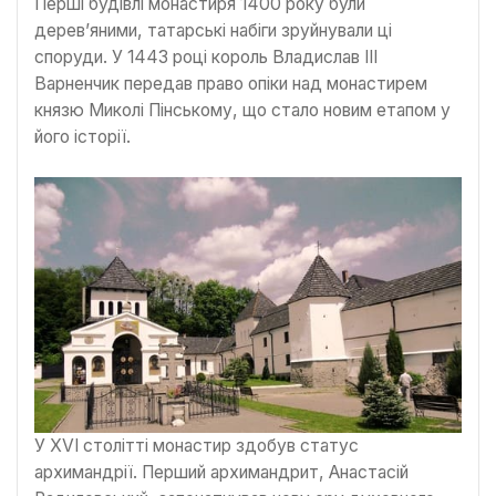
Перші будівлі монастиря 1400 року були
дерев’яними, татарські набіги зруйнували ці
споруди. У 1443 році король Владислав III
Варненчик передав право опіки над монастирем
князю Миколі Пінському, що стало новим етапом у
його історії.
У XVI столітті монастир здобув статус
архимандрії. Перший архимандрит, Анастасій