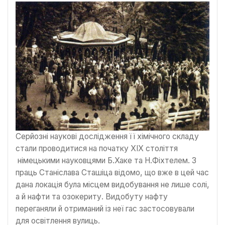
Серйозні наукові дослідження її хімічного складу
стали проводитися на початку XІХ століття
німецькими науковцями Б.Хаке та Н.Фіхтелем. З
праць Станіслава Сташіца відомо, що вже в цей час
дана локація була місцем видобування не лише солі,
а й нафти та озокериту. Видобуту нафту
переганяли й отриманий із неї гас застосовували
для освітлення вулиць.