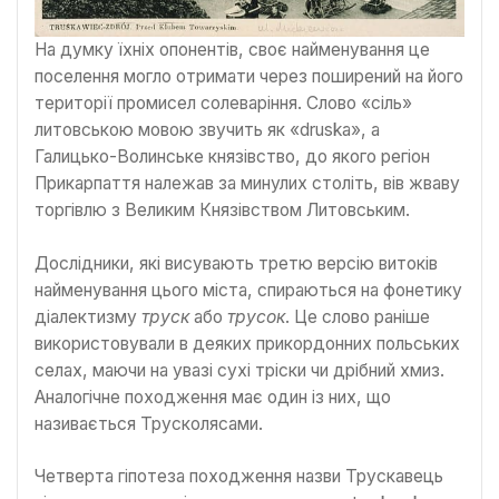
На думку їхніх опонентів, своє найменування це
поселення могло отримати через поширений на його
території промисел солеваріння. Слово «сіль»
литовською мовою звучить як «druska», а
Галицько-Волинське князівство, до якого регіон
Прикарпаття належав за минулих століть, вів жваву
торгівлю з Великим Князівством Литовським.
Дослідники, які висувають третю версію витоків
найменування цього міста, спираються на фонетику
діалектизму
труск
або
трусок
. Це слово раніше
використовували в деяких прикордонних польських
селах, маючи на увазі сухі тріски чи дрібний хмиз.
Аналогічне походження має один із них, що
називається Трусколясами.
Четверта гіпотеза походження назви Трускавець