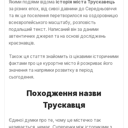
Якими подіями відома
історія міста Трускавець
за різних епох, від сивої давнини до Середньовіччя
та як це поселення перетворилося на оздоровницю
всеєвропейського масштабу, розповість
подальший текст. Написаний він за даними
автентичних джерел та на основі досліджень
краєзнавців.
Також ця стаття знайомить із цікавими історичними
фактами про це курортне місто й розкриває його
значення та напрямки розвитку в період
сьогодення.
Походження назви
Трускавця
Єдиної думки про те, чому це містечко так
називається, немає. Суперечки між істориками з