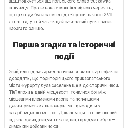
відштовхується від польського слово truskawka –
полуниця. Проте вона є малоймовірною через те,
що ці ягоди були завезені до Європи за часів XVIII
століття, у той час як цей населений пункт виник
набагато раніше.
Перша згадка та історичні
події
Знайдені під час археологічних розкопок артефакти
доводять, що територія цього прикарпатського
міста-курорту була заселена ще в доісторичні часи.
Тієї епохи в даній місцевості точилися бої між
місцевими племенами карпів та полчищами
давньоримських легіонерів, які приходили з
загарбницькою метою. Доказом цього є виявлений
під час дослідницької експедиції предмет зброї –
римський бойовий чекан.