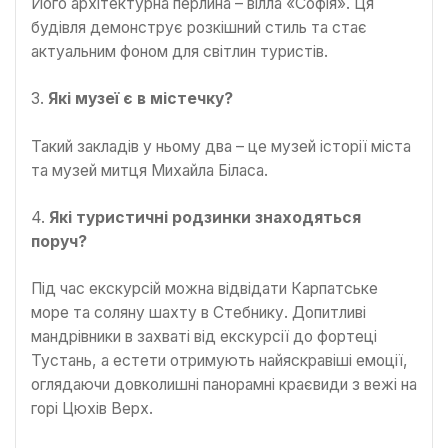
Його архітектурна перлина – вілла «Софія». Ця
будівля демонструє розкішний стиль та стає
актуальним фоном для світлин туристів.
3.
Які музеї є в містечку?
Такий закладів у ньому два – це музей історії міста
та музей митця Михайла Біласа.
4.
Які туристичні родзинки знаходяться
поруч?
Під час екскурсій можна відвідати Карпатське
море та соляну шахту в Стебнику. Допитливі
мандрівники в захваті від екскурсії до фортеці
Тустань, а естети отримують найяскравіші емоції,
оглядаючи довколишні панорамні краєвиди з вежі на
горі Цюхів Верх.