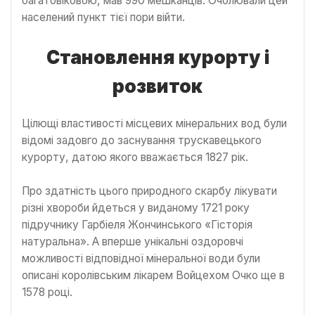
багатовіковою, мав 990 мешканців. Очолювали цей
населений пункт тієї пори війти.
Становлення курорту і
розвиток
Цілющі властивості місцевих мінеральних вод були
відомі задовго до заснування трускавецького
курорту, датою якого вважається 1827 рік.
Про здатність цього природного скарбу лікувати
різні хвороби йдеться у виданому 1721 року
підручнику Гарбіеля Жончинського «Гісторія
натуральна». А вперше унікальні оздоровчі
можливості відповідної мінеральної води були
описані королівським лікарем Войцехом Очко ще в
1578 році.