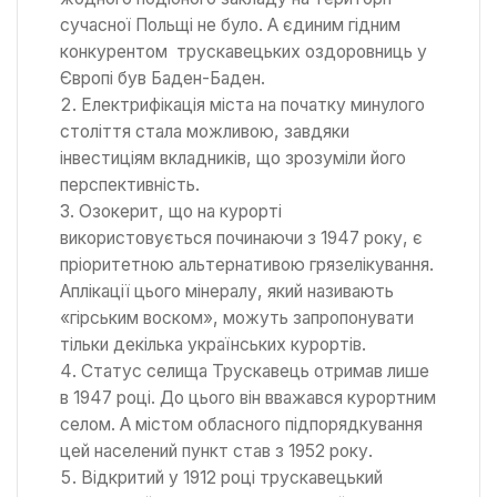
сучасної Польщі не було. А єдиним гідним
конкурентом трускавецьких оздоровниць у
Європі був Баден-Баден.
Електрифікація міста на початку минулого
століття стала можливою, завдяки
інвестиціям вкладників, що зрозуміли його
перспективність.
Озокерит, що на курорті
використовується починаючи з 1947 року, є
пріоритетною альтернативою грязелікування.
Аплікації цього мінералу, який називають
«гірським воском», можуть запропонувати
тільки декілька українських курортів.
Статус селища Трускавець отримав лише
в 1947 році. До цього він вважався курортним
селом. А містом обласного підпорядкування
цей населений пункт став з 1952 року.
Відкритий у 1912 році трускавецький