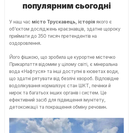
популярним сьогодні
У наш час
місто Трускавець, історія
якого є
об’єктом досліджень краєзнавців, здатне щороку
приймати до 350 тисяч претендентів на
оздоровлення.
Його фішкою, що зробила це курортне містечко
Прикарпаття відомим у цілому світі, є мінеральна
вода «Нафтуся» та інші доступні в кюветах води,
що здатні рятувати від безлічі хвороб. Відповідне
водолікування нормалізує стан ШКТ, печінки й
нирок та багатьох інших органів і систем. Це
ефективний засіб для підвищення імунітету,
детоксикації та покращення обміну речовин.