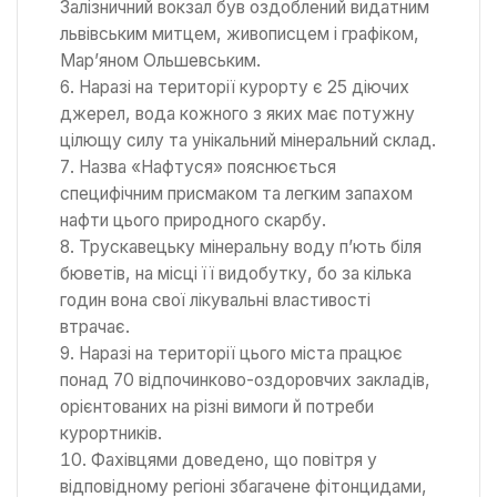
Залізничний вокзал був оздоблений видатним
львівським митцем, живописцем і графіком,
Мар’яном Ольшевським.
Наразі на території курорту є 25 діючих
джерел, вода кожного з яких має потужну
цілющу силу та унікальний мінеральний склад.
Назва «Нафтуся» пояснюється
специфічним присмаком та легким запахом
нафти цього природного скарбу.
Трускавецьку мінеральну воду п’ють біля
бюветів, на місці її видобутку, бо за кілька
годин вона свої лікувальні властивості
втрачає.
Наразі на території цього міста працює
понад 70 відпочинково-оздоровчих закладів,
орієнтованих на різні вимоги й потреби
курортників.
Фахівцями доведено, що повітря у
відповідному регіоні збагачене фітонцидами,