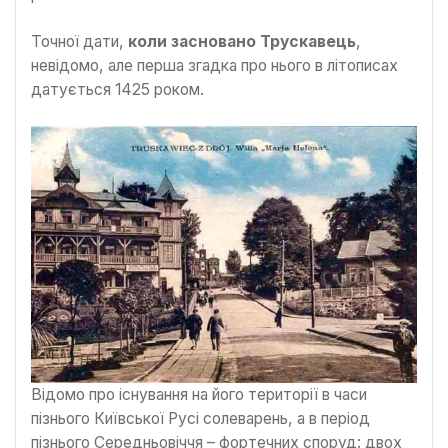
Точної дати,
коли засновано Трускавець
,
невідомо, але перша згадка про нього в літописах
датується 1425 роком.
Відомо про існування на його території в часи
пізнього Київської Русі солеварень, а в період
пізнього Середньовіччя – фортечних споруд: двох