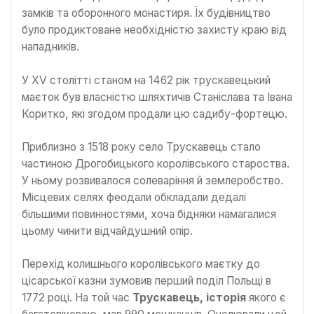
замків та оборонного монастиря. Їх будівництво
було продиктоване необхідністю захисту краю від
нападників.
У XV столітті станом на 1462 рік трускавецький
маєток був власністю шляхтичів Станіслава та Івана
Коритко, які згодом продали цю садибу-фортецю.
Приблизно з 1518 року село Трускавець стало
частиною Дрогобицького королівського староства.
У ньому розвивалося солеваріння й землеробство.
Місцевих селях феодали обкладали дедалі
більшими повинностями, хоча бідняки намагалися
цьому чинити відчайдушний опір.
Перехід колишнього королівського маєтку до
цісарської казни зумовив перший поділ Польщі в
1772 році. На той час
Трускавець, історія
якого є