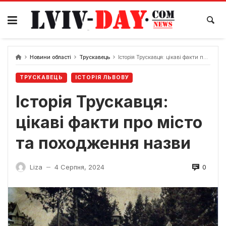
Skip
to
content
Новини області
Трускавець
Історія Трускавця: цікаві факти про місто та походження назви
ТРУСКАВЕЦЬ
ІСТОРІЯ ЛЬВОВУ
Історія Трускавця:
цікаві факти про місто
та походження назви
0
Liza
4 Серпня, 2024
—