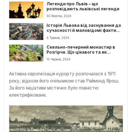
Легенди про Львів – що
розповідають львівські легенди
30 Жовтня, 2024
Історія Львова від заснування до
сучасності й маловідомі факти
про місто Лева
6 Травня, 2024
Скельно-печерний монастир в
Розгірче. Що цікавого та як
дістатись?
10 Червня, 2024
Активна європеїзація курорту розпочалася з 1911
року, відколи його очільником став Раймонд Ярош.
За його ініціативи містечко було повністю
електрифіковане.