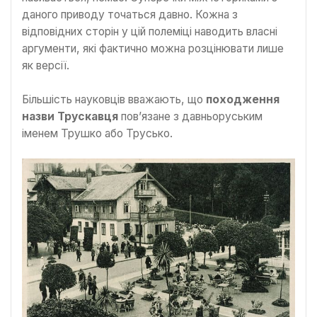
даного приводу точаться давно. Кожна з
відповідних сторін у цій полеміці наводить власні
аргументи, які фактично можна розцінювати лише
як версії.
Більшість науковців вважають, що
походження
назви Трускавця
пов’язане з давньоруським
іменем Трушко або Трусько.