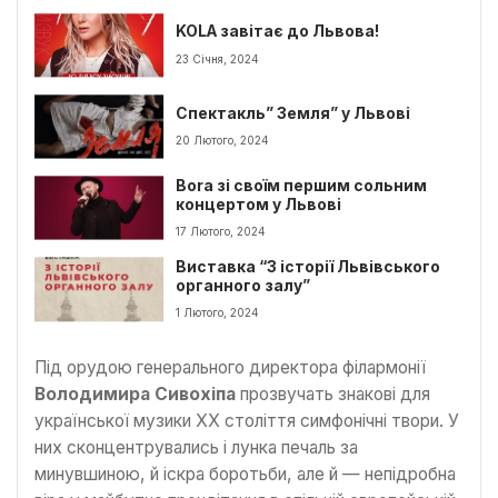
KOLA завітає до Львова!
23 Січня, 2024
Спектакль” Земля” у Львові
20 Лютого, 2024
Bora зі своїм першим сольним
концертом у Львові
17 Лютого, 2024
Виставка “З історії Львівського
органного залу”
1 Лютого, 2024
Під орудою генерального директора філармонії
Володимира Сивохіпа
прозвучать знакові для
української музики XX століття симфонічні твори. У
них сконцентрувались і лунка печаль за
минувшиною, й іскра боротьби, але й — непідробна