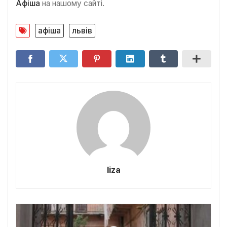
Афіша
на нашому сайті.
афіша
львів
liza