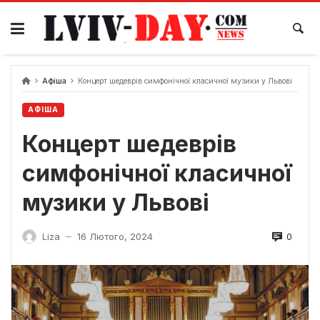
Skip
to
content
Афіша
Концерт шедеврів симфонічної класичної музики у Львові
АФІША
Концерт шедеврів
симфонічної класичної
музики у Львові
0
Liza
16 Лютого, 2024
—