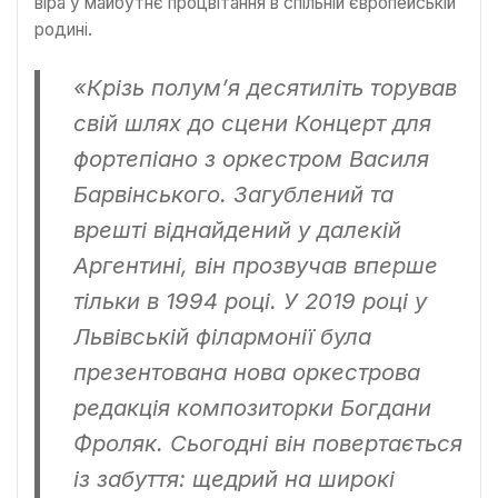
віра у майбутнє процвітання в спільній європейській
родині.
«Крізь полум’я десятиліть торував
свій шлях до сцени Концерт для
фортепіано з оркестром Василя
Барвінського. Загублений та
врешті віднайдений у далекій
Аргентині, він прозвучав вперше
тільки в 1994 році. У 2019 році у
Львівській філармонії була
презентована нова оркестрова
редакція композиторки Богдани
Фроляк. Сьогодні він повертається
із забуття: щедрий на широкі