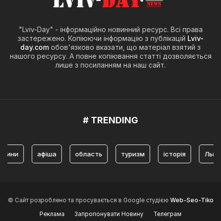
"Lviv-Day" - інформаційно новинний ресурс. Всі права
застережено. Копіюючи інформацію з публікацій
Lviv-
day.com
обов'язково вказати, що матеріал взятий з
нашого ресурсу. А повне копіювання статті дозволяється
лише з посиланням на наш сайт.
# TRENDING
и
афіша
область
туризм
історія
Львів
© Сайт розроблено та просувається в Google студією
Web-Seo-Tiko
Реклама
Запропонувати Новину
Телеграм