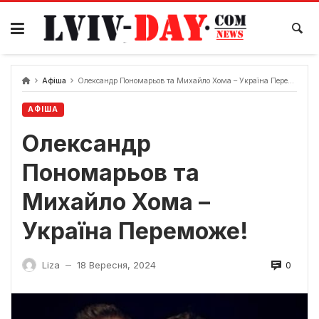
Skip
to
content
Афіша
Олександр Пономарьов та Михайло Хома – Україна Переможе!
АФІША
Олександр
Пономарьов та
Михайло Хома –
Україна Переможе!
0
Liza
18 Вересня, 2024
—