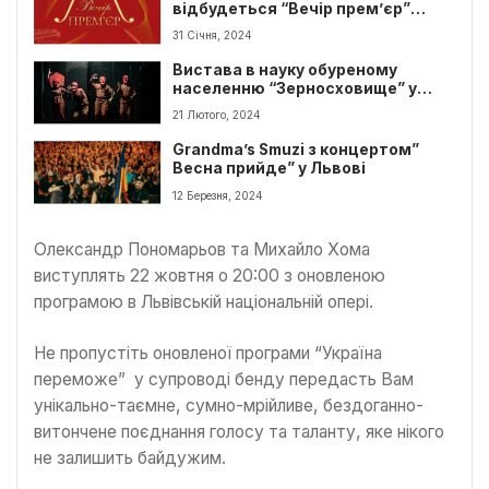
відбудеться “Вечір прем’єр”
сучасної симфонічної музики
31 Січня, 2024
Вистава в науку обуреному
населенню “Зерносховище” у
Львові
21 Лютого, 2024
Grandma’s Smuzi з концертом”
Весна прийде” у Львові
12 Березня, 2024
Олександр Пономарьов та Михайло Хома
виступлять 22 жовтня о 20:00 з оновленою
програмою в Львівській національній опері.
Не пропустіть оновленої програми “Україна
переможе” у супроводі бенду передасть Вам
унікально-таємне, сумно-мрійливе, бездоганно-
витончене поєднання голосу та таланту, яке нікого
не залишить байдужим.