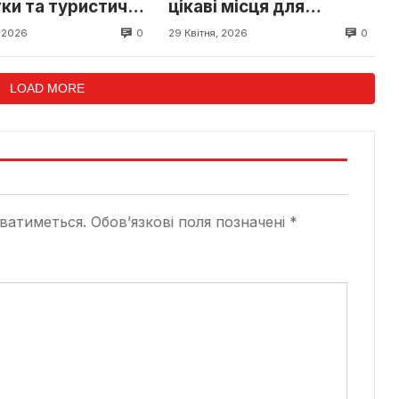
ки та туристичні
цікаві місця для
ї міста
туристів
0
0
 2026
29 Квітня, 2026
LOAD MORE
ватиметься.
Обов’язкові поля позначені
*