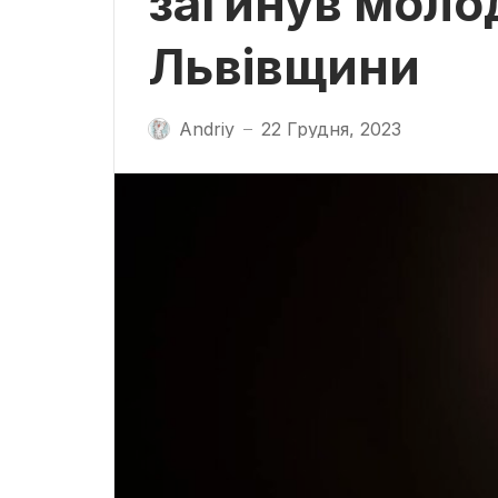
загинув моло
Львівщини
Andriy
22 Грудня, 2023
—