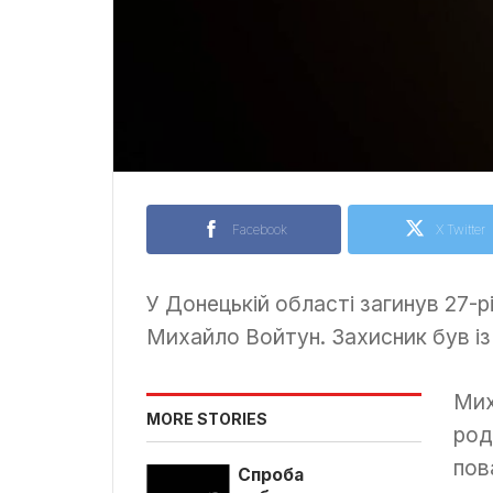
Facebook
X Twitter
У Донецькій області загинув 27-
Михайло Войтун. Захисник був із
Мих
MORE STORIES
род
пов
Спроба