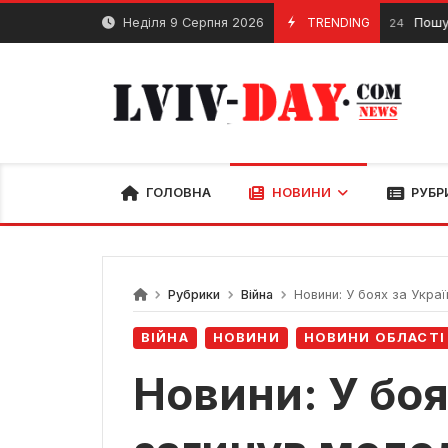
Skip
Неділя 9 Серпня 2026
TRENDING
Пошук втра
6 Серпня, 2024
to
content
ГОЛОВНА
НОВИНИ
РУБР
Рубрики
Війна
Новини: У боях за Украї
ВІЙНА
НОВИНИ
НОВИНИ ОБЛАСТІ
Новини: У боя