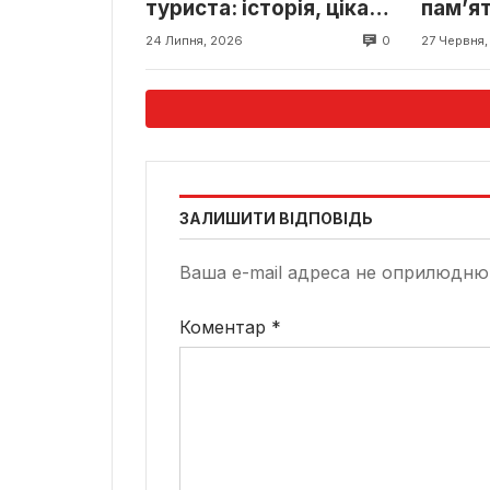
туриста: історія, цікаві
пам’ят
місця та відпочинок
локаці
0
24 Липня, 2026
27 Червня,
ЗАЛИШИТИ ВІДПОВІДЬ
Ваша e-mail адреса не оприлюдню
Коментар
*