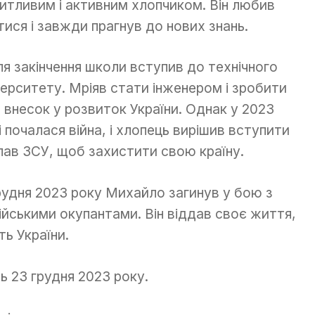
итливим і активним хлопчиком. Він любив
тися і завжди прагнув до нових знань.
ля закінчення школи вступив до технічного
верситету. Мріяв стати інженером і зробити
й внесок у розвиток України. Однак у 2023
і почалася війна, і хлопець вирішив вступити
лав ЗСУ, щоб захистити свою країну.
грудня 2023 року Михайло загинув у бою з
ійськими окупантами. Він віддав своє життя,
ь України.
ь 23 грудня 2023 року.