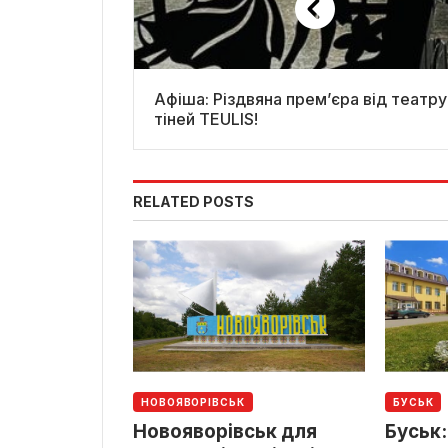
Афіша: Різдвяна прем’єра від театру
тіней TEULIS!
RELATED POSTS
НОВОЯВОРІВСЬК
БУСЬК
Новояворівськ для
Буськ: