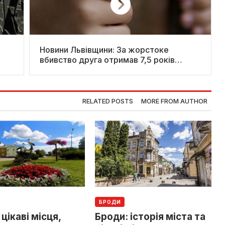
Новини Львівщини: За жорстоке
вбивство друга отримав 7,5 років
в’язниці
RELATED POSTS
MORE FROM AUTHOR
БРОДИ
 цікаві місця,
Броди: історія міста та