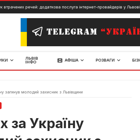
чених речей: додаткова послуга інтернет-провайдерів у Львові
ЛЬВІВ
ИКИ
АФІША
РОЗВАГИ
БІЗ
ІНФО
ну загинув молодий захисник з Львівщини
х за Україну