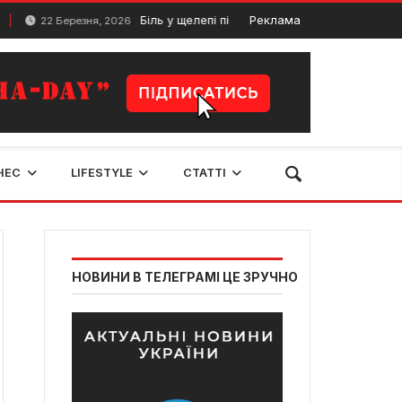
Біль у щелепі після сну: коли це норма, а коли − 
Реклама
22 Березня, 2026
НЕС
LIFESTYLE
СТАТТІ
НОВИНИ В ТЕЛЕГРАМІ ЦЕ ЗРУЧНО