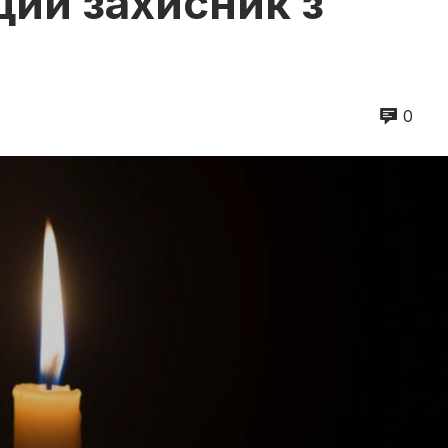
дий захисник з
0