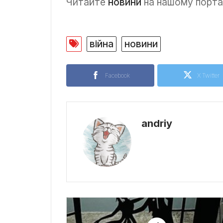
Читайте
новини
на нашому портал
війна
новини
Facebook
X Twitter
andriy