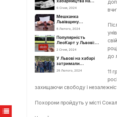
хабарництва на
доп
кордоні в “Грушеві”
6 Січня, 2024
вчи
Мешканка
Львівщину
Піс
відсудила
8 Лютого, 2024
уні
компенсацію у
Популярність
військової частини
сві
ЛеоКарт у Львові:
через вбивство її
роц
значний попит на
чоловіка
2 Січня, 2024
електронні квитки
до 
У Львові на хабарі
для громадського
затримали
транспорту
начальника відділу
11 
28 Лютого, 2024
Західного
рос
управління
Держпраці
захищаючи свободу і незалежніст
Похорони пройдуть у місті Сокал