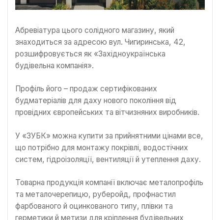
Абревіатура цього солідного магазину, який
знаходиться за адресою вул. Чигиринська, 42,
розшифровується як «Західноукраїнська
будівельна компанія».
Профіль його – продаж сертифікованих
будматеріалів для даху нового покоління від
провідних європейських та вітчизняних виробників.
У «ЗУБК» можна купити за прийнятними цінами все,
що потрібно для монтажу покрівлі, водостічних
систем, гідроізоляції, вентиляції й утеплення даху.
Товарна продукція компанії включає металопрофіль
та металочерепицю, руберойд, профнастил
фарбованого й оцинкованого типу, плівки та
герметики й метизи для кріплення будівельних