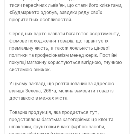
тисяч пересічних львів’ян, що стали його клієнтами,
«Будмаркет» здобув, завдяки ряду своїх
пріоритетних особливостей.
Серед них варто назвати багатство асортименту,
фірмове походження товарів, що гарантує їх
преміальну якість, а також лояльність цінової
політики та професіоналізм менеджерів. Постійні
покупці магазину користуються вигідною, гнучкою
системою знижок.
У цьому закладі, що розташований за адресою
вулиця Зелена, 269-а, можна замовити товар із
доставкою в межах міста.
Товарна продукція, яка продається тут,
представлена багатьма категоріями: це клеї та
шпаклівки, ґрунтовки й лакофарбові засоби,
вологостійкі плити й гіпсокартон, плівки для