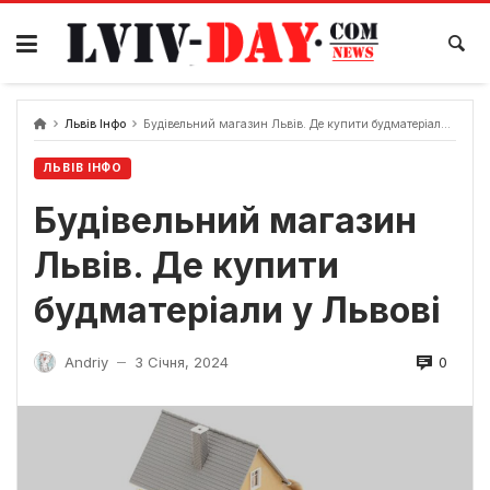
Skip
to
content
Львів Інфо
Будівельний магазин Львів. Де купити будматеріали у Львові
ЛЬВІВ ІНФО
Будівельний магазин
Львів. Де купити
будматеріали у Львові
0
Andriy
3 Січня, 2024
—