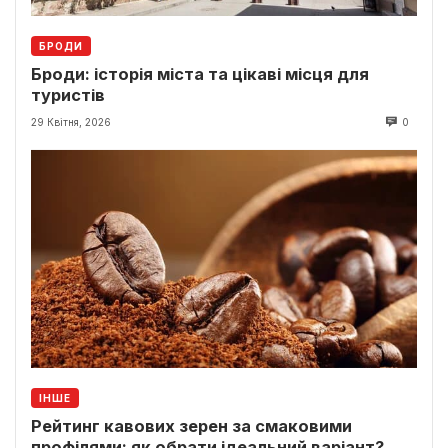
БРОДИ
Броди: історія міста та цікаві місця для
туристів
29 Квітня, 2026
0
ІНШЕ
Рейтинг кавових зерен за смаковими
профілями: як обрати ідеальний варіант?