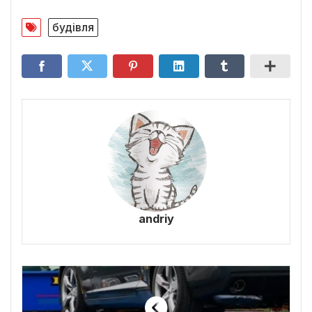
будівля
andriy