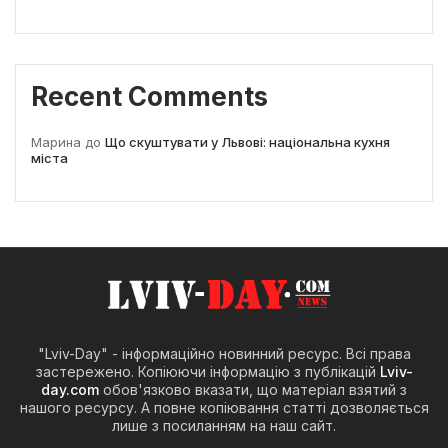
Recent Comments
Марина
до
Що скуштувати у Львові: національна кухня
міста
"Lviv-Day" - інформаційно новинний ресурс. Всі права
застережено. Копіюючи інформацію з публікацій
Lviv-
day.com
обов'язково вказати, що матеріал взятий з
нашого ресурсу. А повне копіювання статті дозволяється
лише з посиланням на наш сайт.