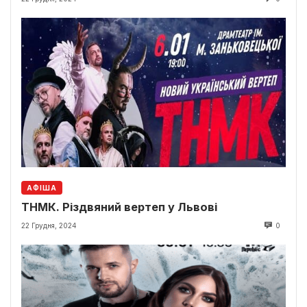
АФІША
ТНМК. Різдвяний вертеп у Львові
22 Грудня, 2024
0