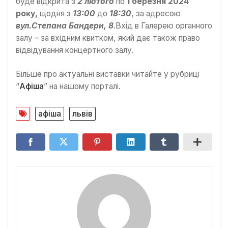
буде відкрита з
2 лютого
по
1 березня 2024
року,
щодня з
13:00
до
18:30
, за адресою
вул.Степана Бандери, 8
.Вхід в Галерею органного
залу – за вхідним квитком, який дає також право
відвідування концертного залу.
Більше про актуальні виставки читайте у рубриці
“
Афіша
” на нашому порталі.
афіша
львів