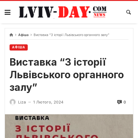
Skip
to
content
Афіша
Виставка “З історії Львівського органного залу”
АФІША
Виставка “З історії
Львівського органного
залу”
0
Liza
1 Лютого, 2024
—