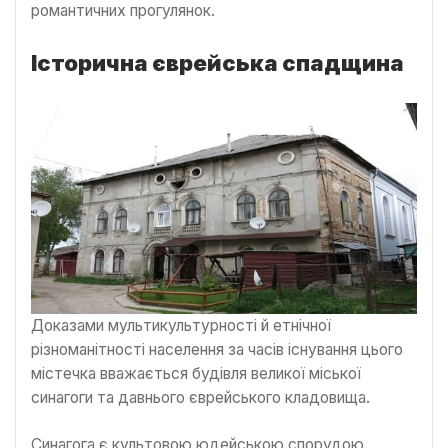
романтичних прогулянок.
Історична єврейська спадщина
Доказами мультикультурності й етнічної
різноманітності населення за часів існування цього
містечка вважається будівля великої міської
синагоги та давнього єврейського кладовища.
Синагога є культовою юдейською спорудою