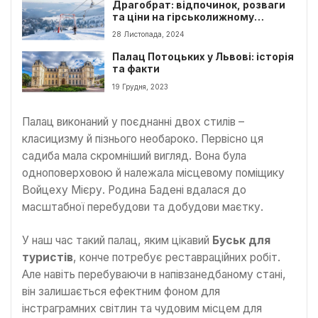
Драгобрат: відпочинок, розваги
та ціни на гірськолижному
курорті
28 Листопада, 2024
Палац Потоцьких у Львові: історія
та факти
19 Грудня, 2023
Палац виконаний у поєднанні двох стилів –
класицизму й пізнього необароко. Первісно ця
садиба мала скромніший вигляд. Вона була
одноповерховою й належала місцевому поміщику
Войцеху Мієру. Родина Бадені вдалася до
масштабної перебудови та добудови маєтку.
У наш час такий палац, яким цікавий
Буськ для
туристів
, конче потребує реставраційних робіт.
Але навіть перебуваючи в напівзанедбаному стані,
він залишається ефектним фоном для
інстраграмних світлин та чудовим місцем для