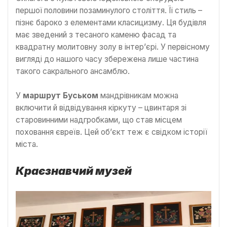
першої половини позаминулого століття. Її стиль –
пізнє бароко з елементами класицизму. Ця будівля
має зведений з тесаного каменю фасад та
квадратну молитовну золу в інтер’єрі. У первісному
вигляді до нашого часу збережена лише частина
такого сакрального ансамблю.
У
маршрут Буськом
мандрівникам можна
включити й відвідування кіркуту – цвинтаря зі
старовинними надгробками, що став місцем
поховання євреїв. Цей об’єкт теж є свідком історії
міста.
Краєзнавчий музей