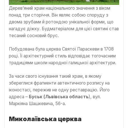
Дерев’яний храм національного значення з віком
понад три сторіччя. Він являє собою споруду з
двома зрубами й ротондою унікальної форми, що
нагадує діжку. Будматеріалом для цієї святині став
тесаний сосновий брус.
Побудована була церква Святої Параскеви в 1708
році. Її архітектурний стиль відповідає тогочасним
традиціями школи народної галицької архітектури.
За часи свого існування такий храм, в якому
збереглися фрагменти автентичного розпису на
іконостасі, пережив не одну реставрацію. Його
адреса –
Буськ (Львівська область
), вул.
Маркіяна Шашкевича, 56-а.
Миколаївська церква