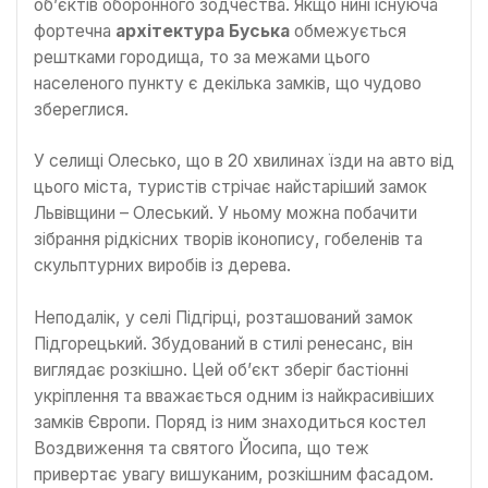
об’єктів оборонного зодчества. Якщо нині існуюча
фортечна
архітектура Буська
обмежується
рештками городища, то за межами цього
населеного пункту є декілька замків, що чудово
збереглися.
У селищі Олесько, що в 20 хвилинах їзди на авто від
цього міста, туристів стрічає найстаріший замок
Львівщини – Олеський. У ньому можна побачити
зібрання рідкісних творів іконопису, гобеленів та
скульптурних виробів із дерева.
Неподалік, у селі Підгірці, розташований замок
Підгорецький. Збудований в стилі ренесанс, він
виглядає розкішно. Цей об’єкт зберіг бастіонні
укріплення та вважається одним із найкрасивіших
замків Європи. Поряд із ним знаходиться костел
Воздвиження та святого Йосипа, що теж
привертає увагу вишуканим, розкішним фасадом.