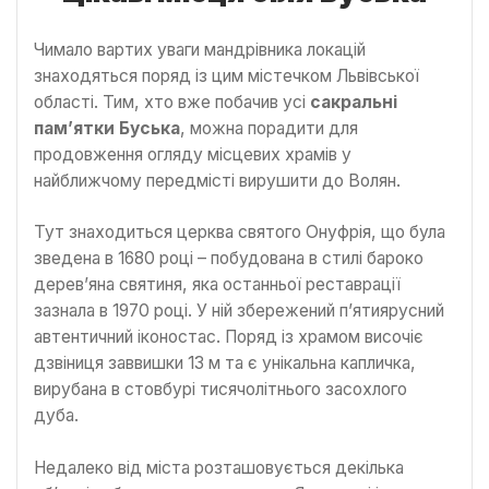
Чимало вартих уваги мандрівника локацій
знаходяться поряд із цим містечком Львівської
області. Тим, хто вже побачив усі
сакральні
пам’ятки Буська
, можна порадити для
продовження огляду місцевих храмів у
найближчому передмісті вирушити до Волян.
Тут знаходиться церква святого Онуфрія, що була
зведена в 1680 році – побудована в стилі бароко
дерев’яна святиня, яка останньої реставрації
зазнала в 1970 році. У ній збережений п’ятиярусний
автентичний іконостас. Поряд із храмом височіє
дзвіниця заввишки 13 м та є унікальна капличка,
вирубана в стовбурі тисячолітнього засохлого
дуба.
Недалеко від міста розташовується декілька