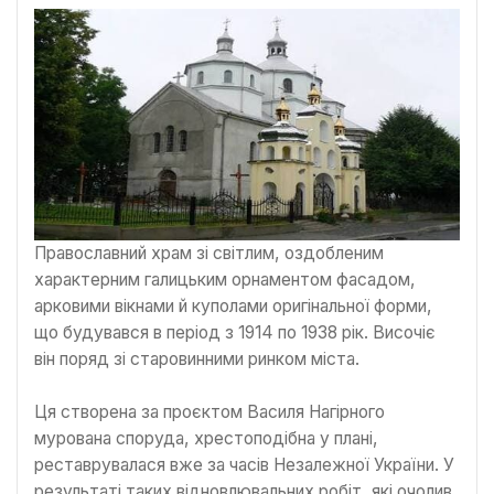
Православний храм зі світлим, оздобленим
характерним галицьким орнаментом фасадом,
арковими вікнами й куполами оригінальної форми,
що будувався в період з 1914 по 1938 рік. Височіє
він поряд зі старовинними ринком міста.
Ця створена за проєктом Василя Нагірного
мурована споруда, хрестоподібна у плані,
реставрувалася вже за часів Незалежної України. У
результаті таких відновлювальних робіт, які очолив