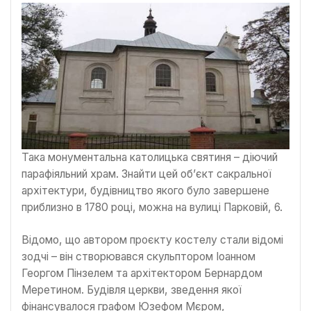
Така монументальна католицька святиня – діючий
парафіяльний храм. Знайти цей об’єкт сакральної
архітектури, будівництво якого було завершене
приблизно в 1780 році, можна на вулиці Парковій, 6.
Відомо, що автором проєкту костелу стали відомі
зодчі – він створювався скульптором Іоанном
Георгом Пінзелем та архітектором Бернардом
Меретином. Будівля церкви, зведення якої
фінансувалося графом Юзефом Мєром,