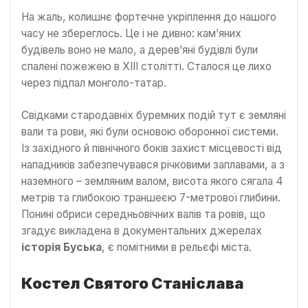
На жаль, колишнє фортечне укріплення до нашого
часу не збереглось. Це і не дивно: кам’яних
будівель воно не мало, а дерев’яні будівлі були
спалені пожежею в ХІІІ столітті. Сталося це лихо
через підпал монголо-татар.
Свідками стародавніх буремних подій тут є земляні
вали та рови, які були основою оборонної системи.
Із західного й північного боків захист місцевості від
нападників забезпечувався річковими заплавами, а з
наземного – земляним валом, висота якого сягала 4
метрів та глибокою траншеєю 7-метрової глибини.
Понині обриси середньовічних валів та ровів, що
згадує викладена в документальних джерелах
історія Буська
, є помітними в рельєфі міста.
Костел Святого Станіслава