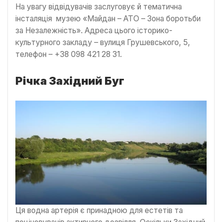
На увагу відвідувачів заслуговує й тематична
інсталяція музею «Майдан – АТО – Зона боротьби
за Незалежність». Адреса цього історико-
культурного закладу – вулиця Грушевського, 5,
телефон – +38 098 421 28 31.
Річка Західний Буг
Ця водна артерія є принадною для естетів та