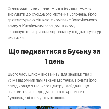
Оглянувши
туристичні місця Буська
, можна
вирушити до сусіднього містечка Золочева. Його
архітектурною фішкою є комплекс Золочівського
замку з Китайським палацом, в якому
експонуються присвячені розвитку східних культур
виставки.
Що подивитися в Буську за
1 день
Цього часу цілком вистачить для знайомства з
усіма відомими пам’ятками містечка. Почати його
огляд краще з міського центру, майданів, що
знаходяться в середмісті, та старовинних
будівель, які оточують ці площі.