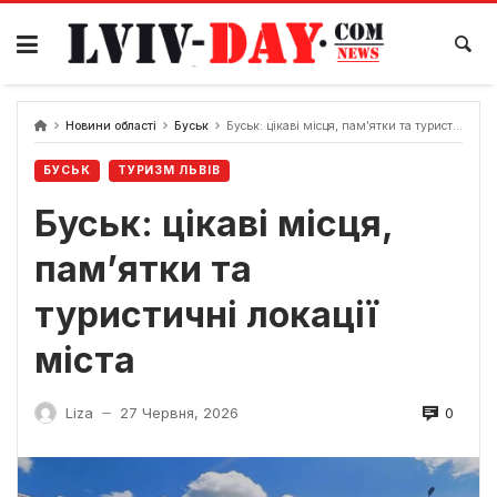
Skip
to
content
Новини області
Буськ
Буськ: цікаві місця, пам’ятки та туристичні локації міста
БУСЬК
ТУРИЗМ ЛЬВІВ
Буськ: цікаві місця,
пам’ятки та
туристичні локації
міста
0
Liza
27 Червня, 2026
—