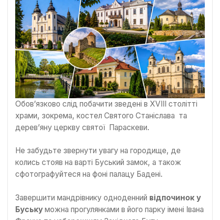
Обов’язково слід побачити зведені в XVIII столітті
храми, зокрема, костел Святого Станіслава та
дерев’яну церкву святої Параскеви.
Не забудьте звернути увагу на городище, де
колись стояв на варті Буський замок, а також
сфотографуйтеся на фоні палацу Бадені.
Завершити мандрівнику одноденний
відпочинок у
Буську
можна прогулянками в його парку імені Івана