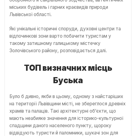
міських будівель і гарних краєвидів природи
Львівської області.
Які унікальні історичні споруди, духовні центри та
відпочинкові зони варто побачити туристам у
такому затишному галицькому містечку
Золочівського району, розповідається далі.
ТОП визначних місць
Буська
Було б дивно, якби в цьому, одному з найстаріших
на території Львівщини місті, не збереглося древніх
храмів та палаців. Такі архітектурні об’єкти, що
мають неабияке значення для історико-культурної
спадщини даного населеного пункту, щороку
відвідують туристи й паломники, шукачі зон для