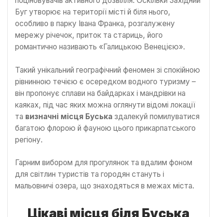
поціновувачів активного дозвілля. Оскільки Західний
Буг утворює на території місті й біля нього,
особливо в парку Івана Франка, розгалужену
мережу річечок, приток та стариць, його
романтично називають «Галицькою Венецією».
Такий унікальний географічний феномен зі спокійною
рівнинною течією є осередком водного туризму –
він пропонує сплави на байдарках і мандрівки на
каяках, під час яких можна оглянути відомі локації
та
визначні місця Буська
здалекуй помилуватися
багатою флорою й фауною цього прикарпатського
регіону.
Гарним вибором для прогулянок та вдалим фоном
для світлин туристів та городян стануть і
мальовничі озера, що знаходяться в межах міста.
Цікаві місця біля Буська