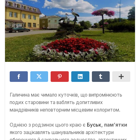
Галичина має чимало куточків, що випромінюють
подих старовини та ваблять допитливих
мандрівників неповторним місцевим колоритом.
Однією з родзинок цього краю є
Буськ
, пам’ятки
якого зацікавлять шанувальників архітектури
оборонного й сакрального зодчества, автентичних