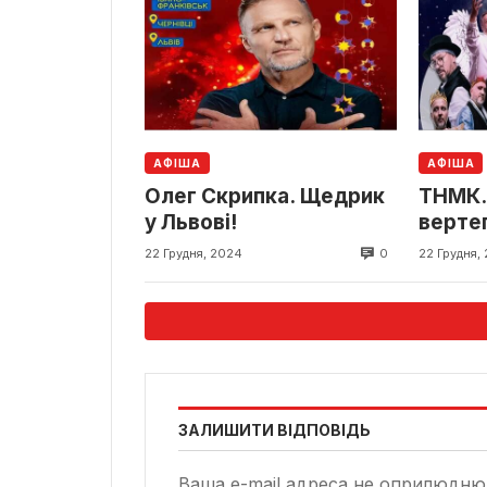
АФІША
АФІША
Олег Скрипка. Щедрик
ТНМК.
у Львові!
вертеп
0
22 Грудня, 2024
22 Грудня,
ЗАЛИШИТИ ВІДПОВІДЬ
Ваша e-mail адреса не оприлюдню