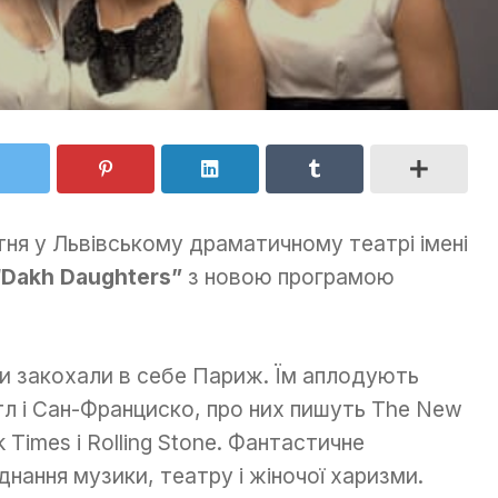
тня у Львівському драматичному театрі імені
Dakh Daughters”
з новою програмою
и закохали в себе Париж. Їм аплодують
тл і Сан-Франциско, про них пишуть The New
k Times і Rolling Stone. Фантастичне
днання музики, театру і жіночої харизми.