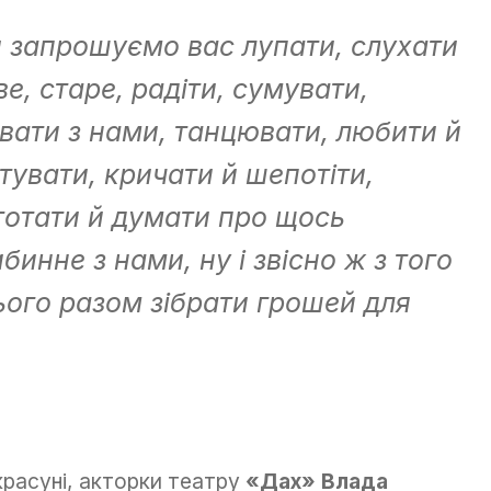
 запрошуємо вас лупати, слухати
ве, старе, радіти, сумувати,
івати з нами, танцювати, любити й
тувати, кричати й шепотіти,
готати й думати про щось
ибинне з нами, ну і звісно ж з того
ього разом зібрати грошей для
красуні, акторки театру
«Дах» Влада