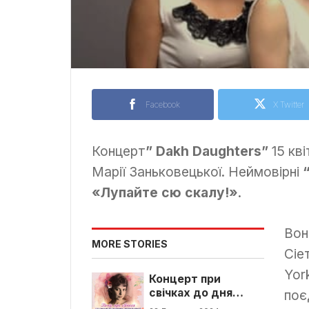
Facebook
X Twitter
Концерт
” Dakh Daughters”
15 кві
Марії Заньковецької. Неймовірні
“
«Лупайте сю скалу!»
.
Вон
MORE STORIES
Сіе
Yor
Концерт при
свічках до дня
поє
народження Квітки