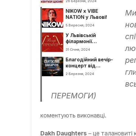
28 Березня, 2024
Цісик
NIKOW x VIBE
Ми
NATION у Львові!
но
5 Вересня, 2024
сп
У Львівській
філармонії
лю
відбудеться “Вечір
31 Січня, 2024
прем’єр” сучасної
ре
Благодійний вечір-
симфонічної музики
концерт від
гл
Святослава
2 Березня, 2024
Вакарчука
вс
ПЕРЕМОГИ)
коментують виконавці.
Dakh Daughters
– це талановиті 