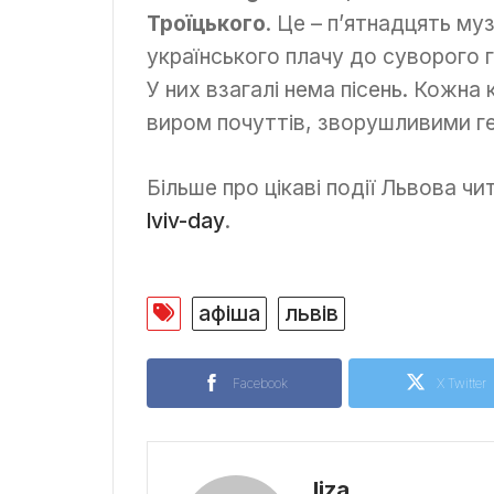
Троїцького
. Це – п’ятнадцять му
українського плачу до суворого 
У них взагалі нема пісень. Кожна
виром почуттів, зворушливими ге
Більше про цікаві події Львова ч
lviv-day
.
афіша
львів
Facebook
X Twitter
liza