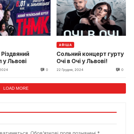
АФІША
 Різдвяний
Сольний концерт гурту
 у Львові
Очі в Очі у Львові!
0
0
 2024
22 Грудня, 2024
LOAD MORE
ватиметься.
Обов’язкові поля позначені
*