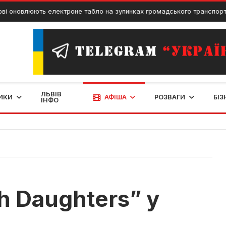
влюють електроне табло на зупинках громадського транспорту
ЛЬВІВ
ИКИ
АФІША
РОЗВАГИ
БІЗ
ІНФО
і
h Daughters” у