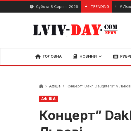
Skip
Субота 8 Серпня 2026
TRENDING
У Львові оно
31 Січня, 2024
to
content
ГОЛОВНА
НОВИНИ
РУБР
Афіша
Концерт” Dakh Daughters” у Львов
АФІША
Концерт” Dak