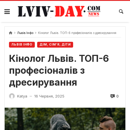
Skip
to
content
Львів Інфо
Кінолог Львів. ТОП-6 професіоналів з дресирування
ЛЬВІВ ІНФО
ДІМ, СІМ’Я, ДІТИ
Кінолог Львів. ТОП-6
професіоналів з
дресирування
0
Katya
16 Червня, 2025
—