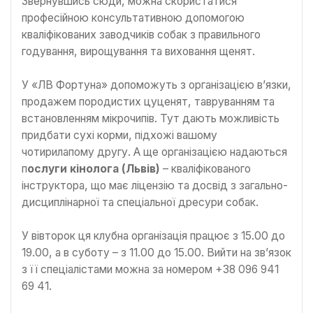
Звернувшись сюди, можна скористатися
професійною консультативною допомогою
кваліфікованих заводчиків собак з правильного
годування, вирощування та виховання щенят.
У «ЛВ Фортуна» допоможуть з організацією в’язки,
продажем породистих цуценят, тавруванням та
встановленням мікрочипів. Тут дають можливість
придбати сухі корми, підхожі вашому
чотирилапому другу. А ще організацією надаються
п
ослуги кінолога (Львів)
– кваліфікованого
інструктора, що має ліцензію та досвід з загально-
дисциплінарної та спеціальної дресури собак.
У вівторок ця клубна організація працює з 15.00 до
19.00, а в суботу – з 11.00 до 15.00. Вийти на зв’язок
з її спеціалістами можна за номером +38 096 941
69 41.