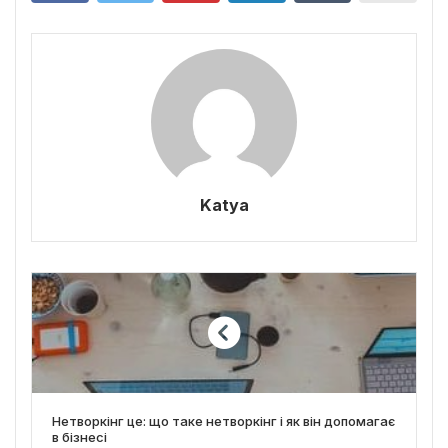
Katya
Нетворкінг це: що таке нетворкінг і як він допомагає
в бізнесі