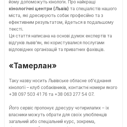
йому допоможуть кінологи. Про найкращі
кінологічні центри (Львів)
та спеціалістів нашого
міста, які дресирують собак професійно та з
ефективним результатом, йдеться в подальшому
тексті.
Ця стаття написана на основі думок експертів та
відгуків львів’ян, які користувалися послугами
відповідних організацій та приватних фахівців.
«Тамерлан»
Таку назву носить Львівське обласне об’єднання
кінології – клуб собаківників, контактні номери якого
+38 097 503 41 76 та +38 063 277 54 07.
Його сервіс пропонує дресуру чотирилапих – їх
власники можуть обрати для своїх улюбленців
загальний або спеціальний курс, зокрема,