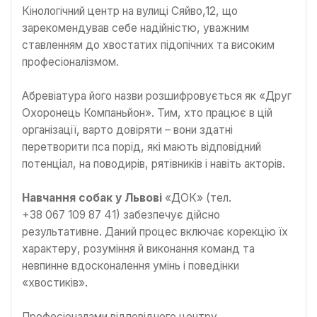
Кінологічний центр на вулиці Сяйво,12, що
зарекомендував себе надійністю, уважним
ставленням до хвостатих підопічних та високим
професіоналізмом.
Абревіатура його назви розшифровується як «Друг
Охоронець Компаньйон». Тим, хто працює в цій
організації, варто довіряти – вони здатні
перетворити пса порід, які мають відповідний
потенціал, на поводирів, рятівників і навіть акторів.
Навчання собак у Львові
«ДОК» (тел.
+38 067 109 87 41) забезпечує дійсно
результативне. Даний процес включає корекцію їх
характеру, розуміння й виконання команд та
невпинне вдосконалення умінь і поведінки
«хвостиків».
Професіоналами відповідного центру