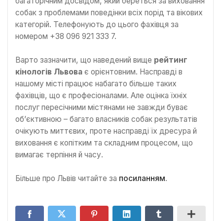
багаторічним досвідом, який береться за виховання
собак з проблемами поведінки всіх порід та вікових
категорій. Телефонують до цього фахівця за
номером +38 096 921 333 7.
Варто зазначити, що наведений вище
рейтинг
кінологів Львова
є орієнтовним. Насправді в
нашому місті працює набагато більше таких
фахівців, що є професіоналами. Але оцінка їхніх
послуг пересічними містянами не завжди буває
об’єктивною – багато власників собак результатів
очікують миттєвих, проте насправді їх дресура й
виховання є копітким та складним процесом, що
вимагає терпіння й часу.
Більше про Львів читайте за
посиланням
.