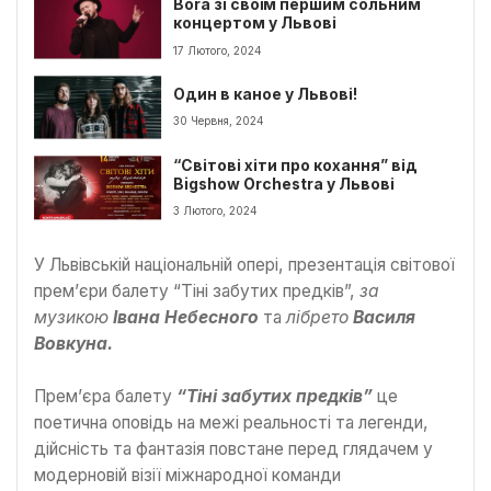
Bora зі своїм першим сольним
концертом у Львові
17 Лютого, 2024
Один в каное у Львові!
30 Червня, 2024
“Світові хіти про кохання” від
Bigshow Orchestra у Львові
3 Лютого, 2024
У Львівській національній опері, презентація світової
прем’єри балету “Тіні забутих предків”,
за
музикою
Івана Небесного
та
лібрето
Василя
Вовкуна.
Прем’єра балету
“Тіні забутих предків”
це
поетична оповідь на межі реальності та легенди,
дійсність та фантазія повстане перед глядачем у
модерновій візії міжнародної команди