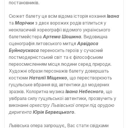
постановників.
Сюжет балету це всім відома історія кохання
Івана
та
Марічки
з двох ворожих родів втілиться у
неокласичній хореографії відомого українського
балетмейстера
Артема Шошина
. Видовищна
сценографія литовського митця
Арвідаса
Буйнаускаса
переносить героїв у сучасний
постмодерністський світ та є філософським
переосмисленням місця людини серед природи.
Художні образи персонажів балету довершать
костюми
Наталії Міщенко
, що перестворюють
гуцульське вбрання від автентики до модерних
зразків. Колоритна музика
Івана Небесного
, що
увібрала силу гуцульської автентики, прозвучить у
виконанні
оркестру Львівської опери під орудою
диригента
Юрія Бервецького
.
Львівська опера запрошує, Вас стати свідками