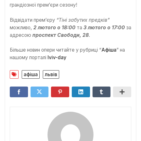
грандіозної прем’єри сезону!
Відвідати прем’єру
“Тіні забутих предків”
можливо,
2 лютого о 18:00
та
3 лютого о 17:00
за
адресою
проспект Свободи, 28
.
Більше новин опери читайте у рубриці “
Афіша
” на
нашому порталі
lviv-day
афіша
львів