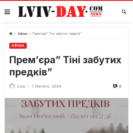
Skip
to
content
Афіша
Прем’єра” Тіні забутих предків”
АФІША
Прем’єра” Тіні забутих
предків”
0
Liza
1 Лютого, 2024
—