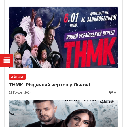
АФІША
ТНМК. Різдвяний вертеп у Львові
22 Грудня, 2024
0