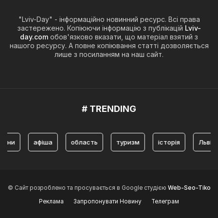
"Lviv-Day" - інформаційно новинний ресурс. Всі права
застережено. Копіюючи інформацію з публікацій
Lviv-
day.com
обов'язково вказати, що матеріал взятий з
нашого ресурсу. А повне копіювання статті дозволяється
лише з посиланням на наш сайт.
# TRENDING
афіша
область
туризм
історія
Львів
© Сайт розроблено та просувається в Google студією
Web-Seo-Tiko
Реклама
Запропонувати Новину
Телеграм