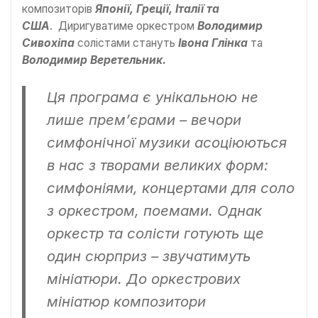
композиторів
Японії, Греції, Італії та
США
. Диригуватиме оркестром
Володимир
Сивохіпа
солістами стануть
Івона Глінка
та
Володимир Веретельник.
Ця програма є унікальною не
лише премʼєрами – вечори
симфонічної музики асоціюються
в нас з творами великих форм:
симфоніями, концертами для соло
з оркестром, поемами. Однак
оркестр та солісти готують ще
один сюрприз – звучатимуть
мініатюри. До оркестрових
мініатюр композитори