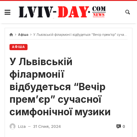
Skip
to
content
Афіша
У Львівській філармонії відбудеться “Вечір прем’єр” сучасної симфонічної музики
АФІША
У Львівській
філармонії
відбудеться “Вечір
прем’єр” сучасної
симфонічної музики
0
Liza
31 Січня, 2024
—