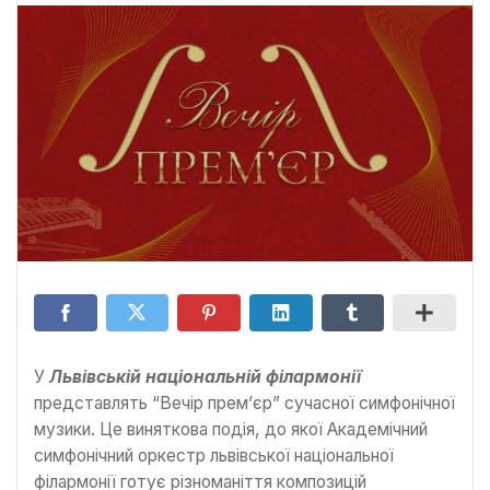
У
Львівській національній філармонії
представлять “Вечір прем’єр” сучасної симфонічної
музики. Це виняткова подія, до якої Академічний
симфонічний оркестр львівської національної
філармонії готує різноманіття композицій