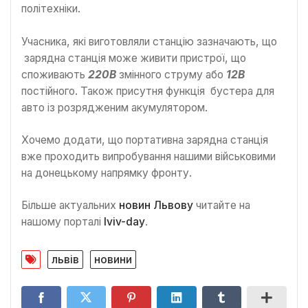
політехніки.
Учасника, які виготовляли станцію зазначають, що
зарядна станція може живити пристрої, що
споживають
220В
змінного струму або
12В
постійного. Також присутня функція бустера для
авто із розрядженим акумулятором.
Хочемо додати, що портативна зарядна станція
вже проходить випробування нашими військовими
на донецькому напрямку фронту.
Більше актуальних
новин Львову
читайте на
нашому порталі
lviv-day
.
львів
новини