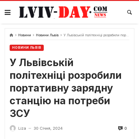
Skip
to
content
Новини
Новини Львів
У Львівській політехніці розробили портативну зарядну станцію на потреби ЗСУ
НОВИНИ ЛЬВІВ
У Львівській
політехніці розробили
портативну зарядну
станцію на потреби
ЗСУ
0
Liza
30 Січня, 2024
—