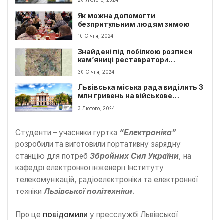
Як можна допомогти
безпритульним людям зимою
10 Січня, 2024
Знайдені під побілкою розписи
кам’яниці реставратори
презентували у Львові
30 Січня, 2024
Львівська міська рада виділить 3
млн гривень на військове
обладнання
3 Лютого, 2024
Студенти – учасники гуртка
“Електроніка”
розробили та виготовили портативну зарядну
станцію для потреб
Збройних Сил України
, на
кафедрі електронної інженерії Інституту
телекомунікацій, радіоелектроніки та електронної
техніки
Львівської політехніки
.
Про це
повідомили
у пресслужбі Львівської