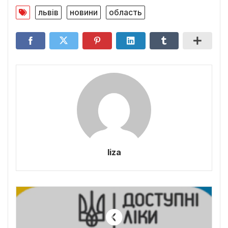
львів
новини
область
liza