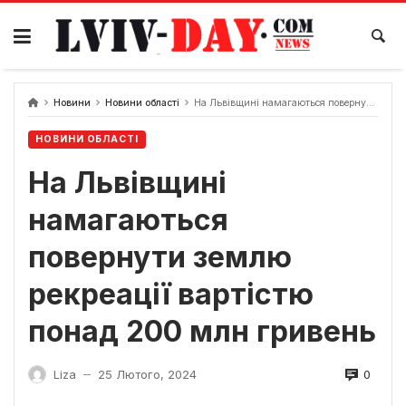
Skip
to
content
Новини
Новини області
На Львівщині намагаються повернути землю рекреації вартістю понад 200 млн гривень
НОВИНИ ОБЛАСТІ
На Львівщині
намагаються
повернути землю
рекреації вартістю
понад 200 млн гривень
0
Liza
25 Лютого, 2024
—