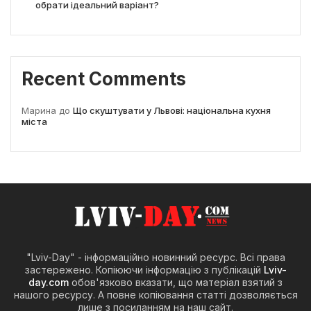
обрати ідеальний варіант?
Recent Comments
Марина
до
Що скуштувати у Львові: національна кухня
міста
"Lviv-Day" - інформаційно новинний ресурс. Всі права
застережено. Копіюючи інформацію з публікацій
Lviv-
day.com
обов'язково вказати, що матеріал взятий з
нашого ресурсу. А повне копіювання статті дозволяється
лише з посиланням на наш сайт.