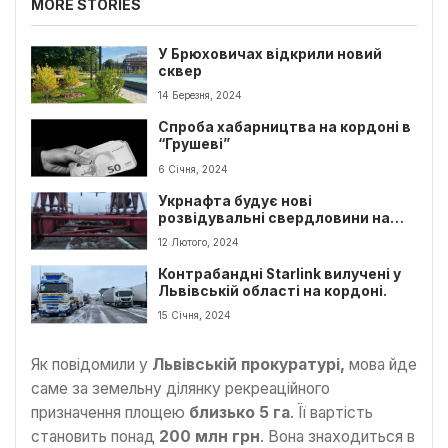
MORE STORIES
У Брюховичах відкрили новий
сквер
14 Березня, 2024
Спроба хабарництва на кордоні в
“Грушеві”
6 Січня, 2024
Укрнафта будує нові
розвідувальні свердловини на
Львівщині
12 Лютого, 2024
Контрабандні Starlink вилучені у
Львівській області на кордоні.
15 Січня, 2024
Як повідомили у
Львівській прокуратурі,
мова йде
саме за земельну ділянку рекреаційного
призначення площею
близько 5 га
. Її вартість
становить понад
200 млн грн
. Вона знаходиться в