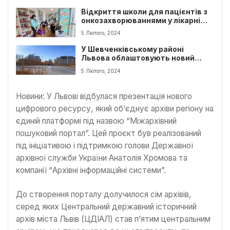
Відкриття школи для пацієнтів з
онкозахворюваннями у лікарні
св.Миколая
5 Лютого, 2024
У Шевченківському районі
Львова облаштовують новий
парк з озером
5 Лютого, 2024
Новини: У Львові відбулася презентація нового
цифрового ресурсу, який об’єднує архіви регіону на
єдиній платформі під назвою “Міжархівний
пошуковий портал”. Цей проєкт був реалізований
під ініціативою і підтримкою голови Державної
архівної служби України Анатолія Хромова та
компанії “Архівні інформаційні системи”.
До створення порталу долучилося сім архівів,
серед яких Центральний державний історичний
архів міста Львів (ЦДІАЛ) став п’ятим центральним