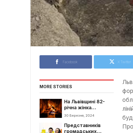
Facebook
X Twitter
Льв
MORE STORIES
фор
обл
На Львівщині 82-
річна жінка
лін
отримала опіки,
30 Березня, 2024
буд
розпалюючи піч
Представників
Про
громадських