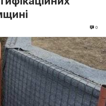
тифікаційних
мщині
0