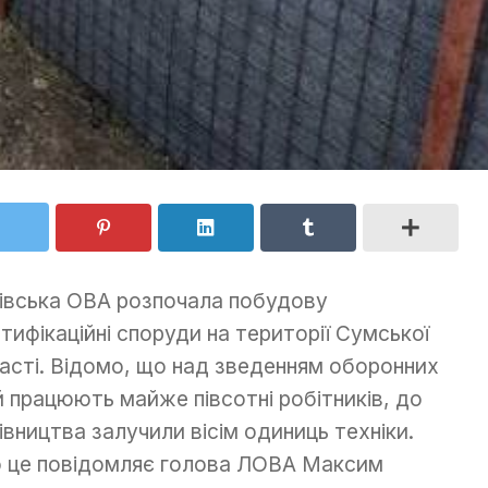
івська ОВА розпочала побудову
тифікаційні споруди на території Сумської
асті. Відомо, що над зведенням оборонних
ій працюють майже півсотні робітників, до
івництва залучили вісім одиниць техніки.
 це повідомляє голова ЛОВА Максим