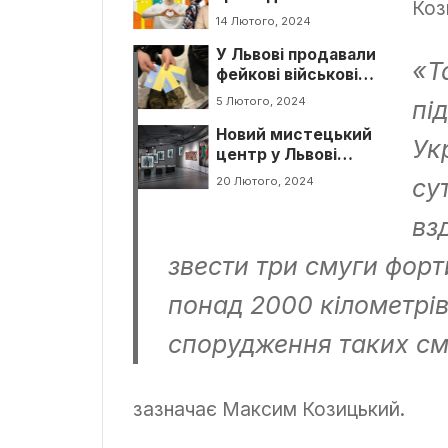
Коз
організацій та
14 Лютого, 2024
волонтерів
У Львові продавали
навчатимуть
«
Т
фейкові військові
реалізувати
посвідчення та
соціальні проєкти
5 Лютого, 2024
пі
перепустки
Новий мистецький
Ук
центр у Львові
розпочав свою
су
20 Лютого, 2024
роботу
вз
звести три смуги фор
понад 2000 кілометрів
спорудження таких с
зазначає Максим Козицький.