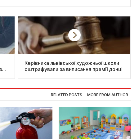
Керівника львівської художньої школи
за
оштрафували за виписання премії донці
RELATED POSTS
MORE FROM AUTHOR