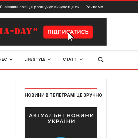
ні поліція розшукує винуватця смертельного ДТП з пішоходом
Реклама
НЕС
LIFESTYLE
СТАТТІ
НОВИНИ В ТЕЛЕГРАМІ ЦЕ ЗРУЧНО