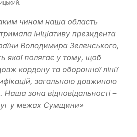
ицький.
аким чином наша область
дтримала ініціативу президента
раїни Володимира Зеленського,
ть якої полягає у тому, щоб
довж кордону та оборонної лінії
тифікацій, загальною довжиною
. Наша зона відповідальності –
муг у межах Сумщини
»