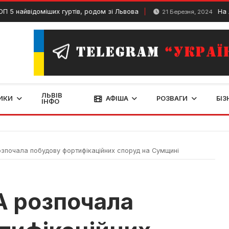
відоміших гуртів, родом зі Львова
На Львівщи
21 Березня, 2024
ЛЬВІВ
ИКИ
АФІША
РОЗВАГИ
БІЗ
ІНФО
зпочала побудову фортифікаційних споруд на Сумщині
А розпочала