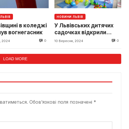
ЛЬВІВ
НОВИНИ ЛЬВІВ
івщині в коледжі
У Львівських дитячих
нув вогнегасник
садочках відкрили
групи від 12 місяців
0
0
, 2024
10 Вересня, 2024
LOAD MORE
ватиметься.
Обов’язкові поля позначені
*