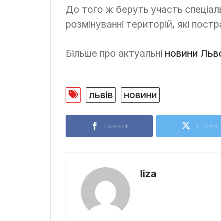
До того ж беруть участь спеціаль
розмінуванні територій, які постр
Більше про актуальні
новини Льв
львів
новини
Facebook
X Twitter
liza