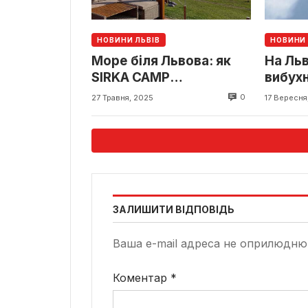
НОВИНИ ЛЬВІВ
НОВИНИ 
Море біля Львова: як
На Льв
SIRKA CAMP
вибух
перетворює Яворівське
0
27 Травня, 2025
17 Вересня
озеро на центр
відпочинку
ЗАЛИШИТИ ВІДПОВІДЬ
Ваша e-mail адреса не оприлюдню
Коментар
*