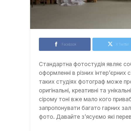
Facebook
X Twitter
Стандартна фотостудія являє соб
оформленні в різних інтер’єрних с
таких студіях фотограф може про
оригінальні, креативні та унікаль
сірому тоні вже мало кого прива
запропонувати багато гарних залі
фото. Давайте з’ясуємо які перев