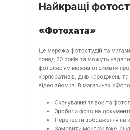
Найкращі фотосту
«Фотохата»
Це мережа фотостудій та магази
понад 20 років та можуть надати
фотосесіям можна отримати профе
корпоративів, днів народжень та
відео зйомка. В магазинах «Фот
Сканування плівок та фотог
Зробити фото на документ
Перенести зображення на к
Замовити монтаж вже існую