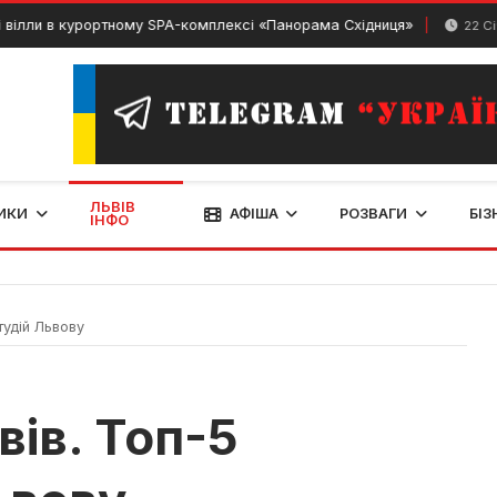
 в курортному SPA-комплексі «Панорама Східниця»
22 Січня, 20
ЛЬВІВ
ИКИ
АФІША
РОЗВАГИ
БІЗ
ІНФО
тудій Львову
вів. Топ-5