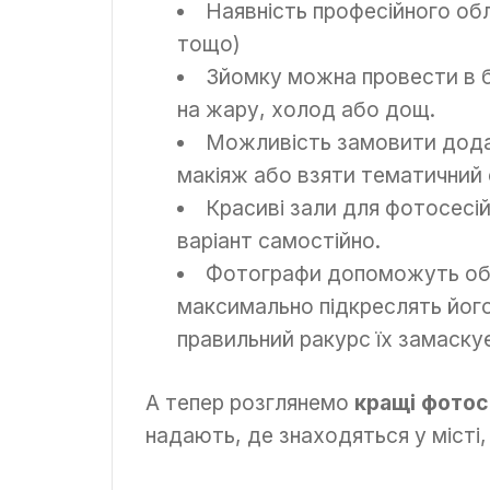
Наявність професійного обл
тощо)
Зйомку можна провести в б
на жару, холод або дощ.
Можливість замовити дода
макіяж або взяти тематичний 
Красиві зали для фотосесій 
варіант самостійно.
Фотографи допоможуть обрат
максимально підкреслять його з
правильний ракурс їх замаскує
А тепер розглянемо
кращі фотост
надають, де знаходяться у місті,