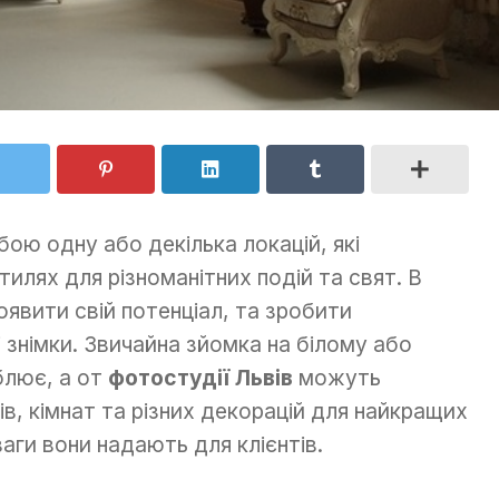
ою одну або декілька локацій, які
тилях для різноманітних подій та свят. В
явити свій потенціал, та зробити
ні знімки. Звичайна зйомка на білому або
блює, а от
фотостудії Львів
можуть
в, кімнат та різних декорацій для найкращих
аги вони надають для клієнтів.