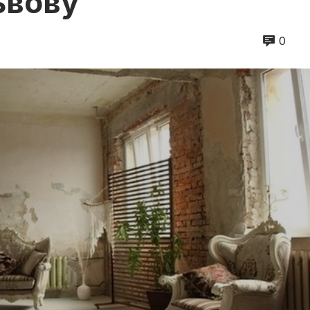
ьвову
0