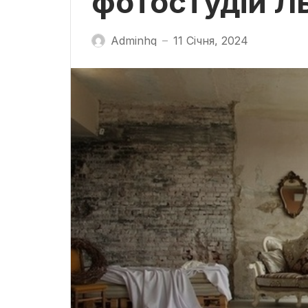
фотостудій Л
Adminhq
11 Січня, 2024
—