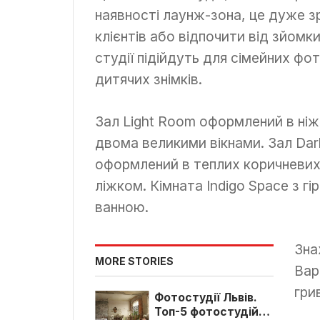
наявності лаунж-зона, це дуже з
клієнтів або відпочити від зйом
студії підійдуть для сімейних фот
дитячих знімків.
Зал Light Room оформлений в ніж
двома великими вікнами. Зал Dar
оформлений в теплих коричневих
ліжком. Кімната Indigo Space з г
ванною.
Зна
MORE STORIES
Вар
гри
Фотостудії Львів.
Топ-5 фотостудій