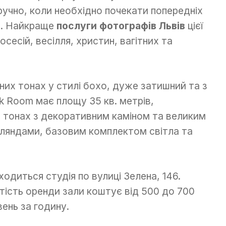
ручно, коли необхідно почекати попередніх
ки. Найкраще
послуги фотографів Львів
цієї
осесій, весілля, христин, вагітних та
них тонах у стилі бохо, дуже затишний та з
k Room має площу 35 кв. метрів,
 тонах з декоративним каміном та великим
ірляндами, базовим комплектом світла та
ходиться студія по вулиці Зелена, 146.
тість оренди зали коштує від 500 до 700
вень за годину.