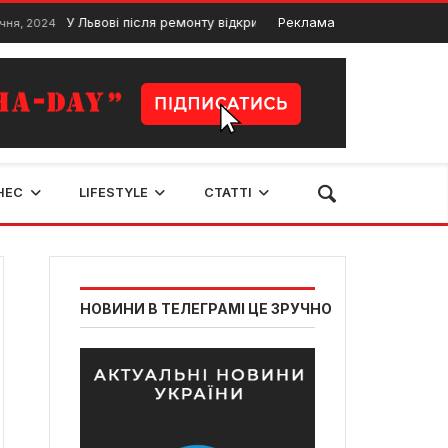
У Львові після ремонту відкрили молодіжний центр
Реклама
24
4 Листоп
НЕС
LIFESTYLE
СТАТТІ
НОВИНИ В ТЕЛЕГРАМІ ЦЕ ЗРУЧНО