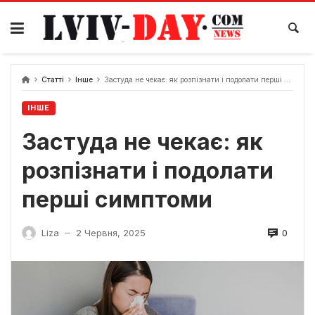
Skip
to
content
Статті
Інше
Застуда не чекає: як розпізнати і подолати перші симптоми
ІНШЕ
Застуда не чекає: як
розпізнати і подолати
перші симптоми
0
Liza
2 Червня, 2025
—