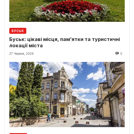
БУСЬК
Буськ: цікаві місця, пам’ятки та туристичні
локації міста
27 Червня, 2026
0