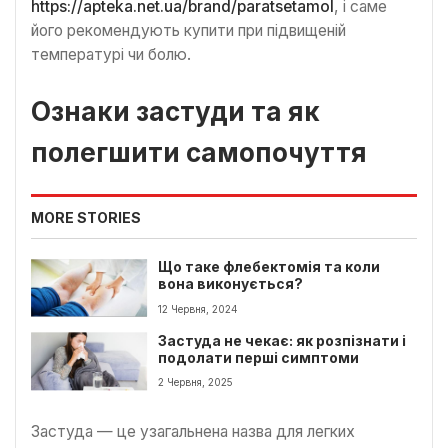
https://apteka.net.ua/brand/paratsetamol
, і саме
його рекомендують купити при підвищеній
температурі чи болю.
Ознаки застуди та як
полегшити самопочуття
MORE STORIES
Що таке флебектомія та коли
вона виконується?
12 Червня, 2024
Застуда не чекає: як розпізнати і
подолати перші симптоми
2 Червня, 2025
Застуда — це узагальнена назва для легких