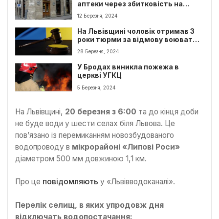
аптеки через збитковість на
Львівщині
12 Березня, 2024
На Львівщині чоловік отримав 3
роки тюрми за відмову воювати
через релігію
28 Березня, 2024
У Бродах виникла пожежа в
церкві УГКЦ
5 Березня, 2024
На Львівщині,
20 березня з 6:00
та до кінця доби
не буде води у шести селах біля Львова. Це
пов’язано із перемиканням новозбудованого
водопроводу в
мікрорайоні «Липові Роси»
діаметром 500 мм довжиною 1,1 км.
Про це
повідомляють
у «Львівводоканалі».
Перелік селищ, в яких упродовж дня
відключать водопостачання: