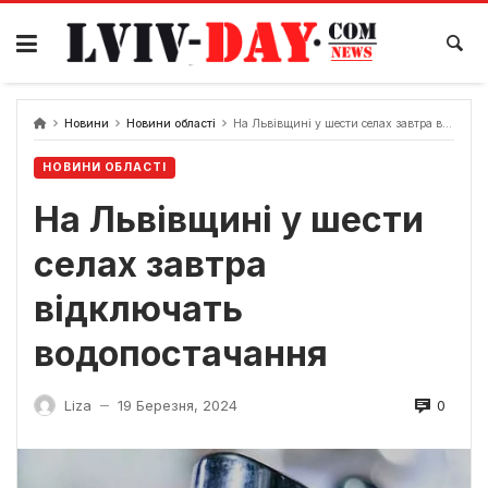
Skip
to
content
Новини
Новини області
На Львівщині у шести селах завтра відключать водопостачання
НОВИНИ ОБЛАСТІ
На Львівщині у шести
селах завтра
відключать
водопостачання
0
Liza
19 Березня, 2024
—