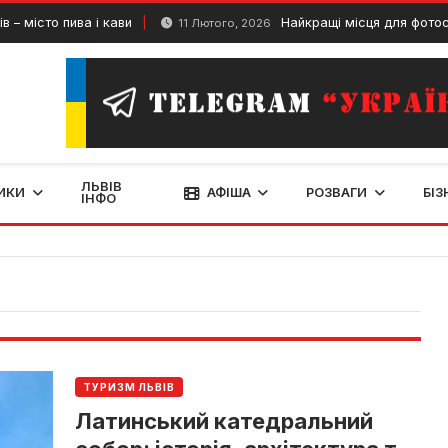
істо пива і кави
Найкращі місця для фотосесій у
11 Лютого, 2026
ЛЬВІВ
ИКИ
АФІША
РОЗВАГИ
БІЗ
ІНФО
ТУРИЗМ ЛЬВІВ
Латинський катедральний