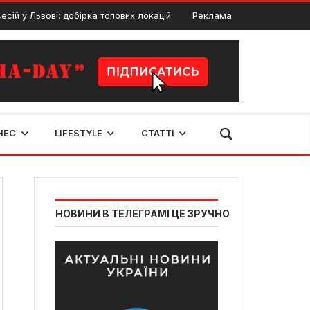
 Львові: добірка топових локацій
Реклама
Мюзикл-сенса
10 Лютого, 2024
НЕС
LIFESTYLE
СТАТТІ
НОВИНИ В ТЕЛЕГРАМІ ЦЕ ЗРУЧНО