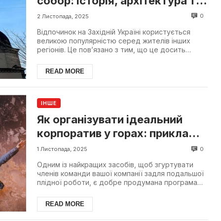
собор: історія, архітектура та
святині головного храму міста
0
2 Листопада, 2025
Відпочинок на Західній Україні користується
великою популярністю серед жителів інших
регіонів. Це пов’язано з тим, що це досить
велике, але при ц...
READ MORE
ІНШЕ
Як організувати ідеальний
корпоратив у горах: приклад
готелю «Панорама Східниця»
0
1 Листопада, 2025
Одним із найкращих засобів, щоб згуртувати
членів команди вашої компанії задля подальшої
плідної роботи, є добре продумана програма
спільного від...
READ MORE