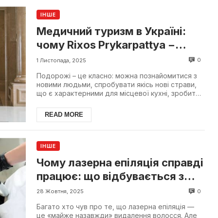
ІНШЕ
Медичний туризм в Україні:
чому Rixos Prykarpattya −
вибір №1
0
1 Листопада, 2025
Подорожі – це класно: можна познайомитися з
новими людьми, спробувати якісь нові страви,
що є характерними для місцевої кухні, зробити
багато пам...
READ MORE
ІНШЕ
Чому лазерна епіляція справді
працює: що відбувається з
волосяним фолікулом на рівні
0
28 Жовтня, 2025
фізики та біології
Багато хто чув про те, що лазерна епіляція —
це «майже назавжди» видалення волосся. Але