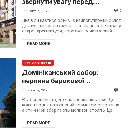
звернути увагу перед
купівлею квартири
0
18 Жовтня, 2025
Львів лишається одним із найпопулярніших міст
для купівлі нового житла. І не лише через красу
старої архітектури, середмістя чи високий
попит на ...
READ MORE
ТУРИЗМ ЛЬВІВ
Домініканський собор:
перлина барокової
архітектури та символ віри
0
15 Жовтня, 2025
століть
Є у Львові місце, де час сповільнюється. Де
кожен подих наповнений ароматом старовини,
а стіни ніби зберігають молитви століть. Це
Домініканський...
READ MORE