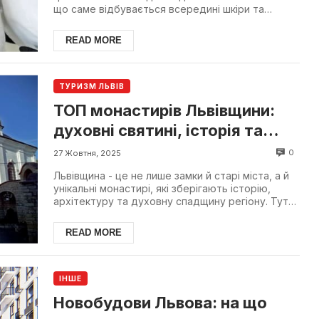
що саме відбувається всередині шкіри та
фолікула? У цьому...
READ MORE
ТУРИЗМ ЛЬВІВ
ТОП монастирів Львівщини:
духовні святині, історія та
маршрути
0
27 Жовтня, 2025
Львівщина - це не лише замки й старі міста, а й
унікальні монастирі, які зберігають історію,
архітектуру та духовну спадщину регіону. Тут
можна з...
READ MORE
ІНШЕ
Новобудови Львова: на що