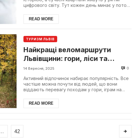
цифрового світу. Тут кожен день минає у потоці
інформації...
READ MORE
ТУРИЗМ ЛЬВІВ
Найкращі веломаршрути
Львівщини: гори, ліси та
унікальні краєвиди
0
14 Вересня, 2025
Активний відпочинок набирає популярність. Все
частіше можна почути від людей, що вони
віддають перевагу походам у гори, іграм на
свіжому повітрі,...
READ MORE
…
42