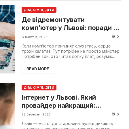
ДІМ, СІМ’Я, ДІТИ
Де відремонтувати
комп’ютер у Львові: поради та
сервіси
0
6 Жовтня, 2025
Коли комп’ютер припиняє слухатись, серце
трохи калатає. Тут потрібен не просто майстер.
Потрібен той, хто читає логіку плат, розуміє
мову болтів,...
READ MORE
ДІМ, СІМ’Я, ДІТИ
Інтернет у Львові. Який
провайдер найкращий:
порівняння тарифів і
0
22 Вересня, 2025
швидкості
Львів — місто, де старовинні вулиці дихають
історією, а сучасні квартали живуть у ритмі