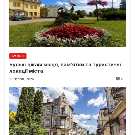
БУСЬК
Буськ: цікаві місця, пам’ятки та туристичні
локації міста
27 Червня, 2026
0