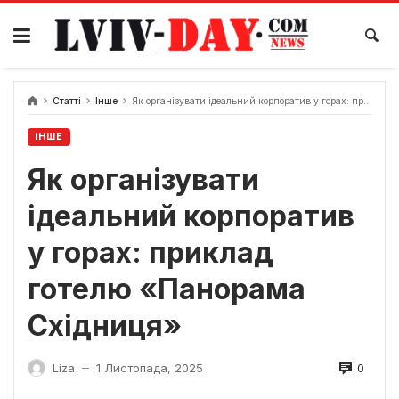
Skip
to
content
Статті
Інше
Як організувати ідеальний корпоратив у горах: приклад готелю «Панорама Східниця»
ІНШЕ
Як організувати
ідеальний корпоратив
у горах: приклад
готелю «Панорама
Східниця»
0
Liza
1 Листопада, 2025
—