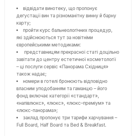
відвідати винотеку, що пропонує
дегустації вин та різноманітну винну й барну
карту;
пройти курс бальнеологічних процедур,
які здійснюються тут за новітніми
європейськими методиками:
представницям прекрасної статі доцільно
завітати до центру естетичної косметології
– ці послуги сервіс «Панорама Східниця»
також надає;
номери в готелі бронюють відповідно
власним уподобанням та гаманцю – його
фонд включає категорії «стандарт»,
«напівлюкс», «люкс», «люкс–преміум» та
«люкс-панорама»;
заклад пропонує три тарифи харчування –
Full Board, Half Board та Bed & Breakfast.