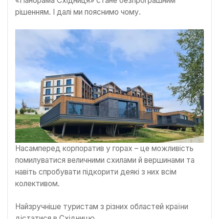
«Панорама Східниця» стане безпрограшним
рішенням. І далі ми пояснимо чому.
Насамперед корпоратив у горах – це можливість
помилуватися величними схилами й вершинами та
навіть спробувати підкорити деякі з них всім
колективом.
Найзручніше туристам з різних областей країни
дістатися в Східницю.