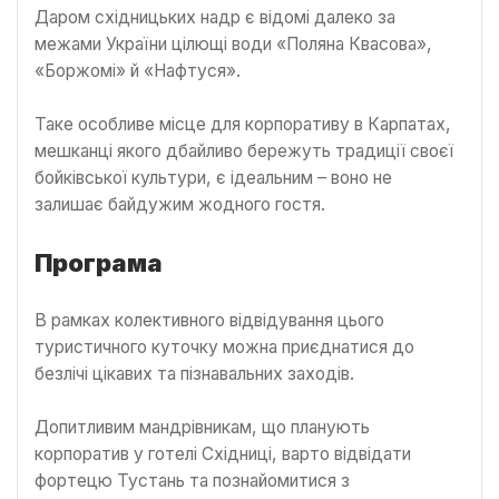
Даром східницьких надр є відомі далеко за
межами України цілющі води «Поляна Квасова»,
«Боржомі» й «Нафтуся».
Таке особливе місце для корпоративу в Карпатах,
мешканці якого дбайливо бережуть традиції своєї
бойківської культури, є ідеальним – воно не
залишає байдужим жодного гостя.
Програма
В рамках колективного відвідування цього
туристичного куточку можна приєднатися до
безлічі цікавих та пізнавальних заходів.
Допитливим мандрівникам, що планують
корпоратив у готелі Східниці, варто відвідати
фортецю Тустань та познайомитися з