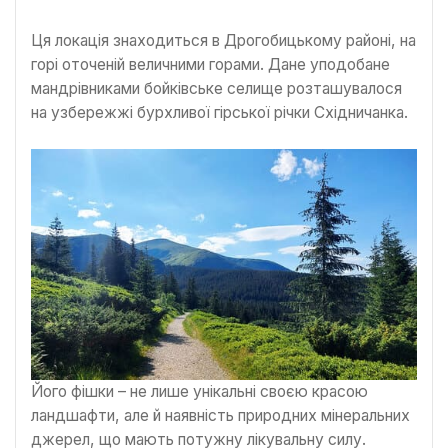
Ця локація знаходиться в Дрогобицькому районі, на
горі оточеній величними горами. Дане уподобане
мандрівниками бойківське селище розташувалося
на узбережжі бурхливої гірської річки Східничанка.
Його фішки – не лише унікальні своєю красою
ландшафти, але й наявність природних мінеральних
джерел, що мають потужну лікувальну силу.