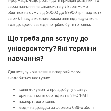
інформації. Якщо розглядати примірні розцінки, то
зараз навчання на фінансиста у Львові може
обійтись на суму від 20000 до 89900 грн (вартість
за рік). І так, з кожним роком ціни підвищуються,
тож до цього завжди потрібно бути готовим.
Що треба для вступу до
університету? Які терміни
навчання?
Для вступу крім заяви в паперовій формі
знадобиться наступне:
копія документа про здобуту освіту;
оригінал і копія сертифікатів ЗНО/НМТ;
паспорт, його копія;
медична довідка за формою 086-о або її