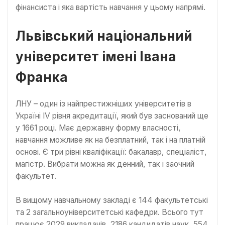
фінансиста і яка вартість навчання у цьому напрямі.
Львівський національний
університет імені Івана
Франка
ЛНУ – один із найпрестижніших університетів в
Україні IV рівня акредитації, який був заснований ще
у 1661 році. Має державну форму власності,
навчання можливе як на безплатний, так і на платній
основі. Є три рівні кваліфікації: бакалавр, спеціаліст,
магістр. Вибрати можна як денний, так і заочний
факультет.
В вищому навчальному закладі є 144 факультетські
та 2 загальноуніверситетські кафедри. Всього тут
працює 2029 викладачів, 2186 кандидатів наук, 554