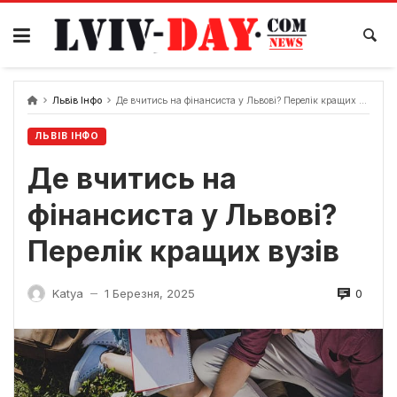
Skip
to
content
Львів Інфо
Де вчитись на фінансиста у Львові? Перелік кращих вузів
ЛЬВІВ ІНФО
Де вчитись на
фінансиста у Львові?
Перелік кращих вузів
0
Katya
1 Березня, 2025
—