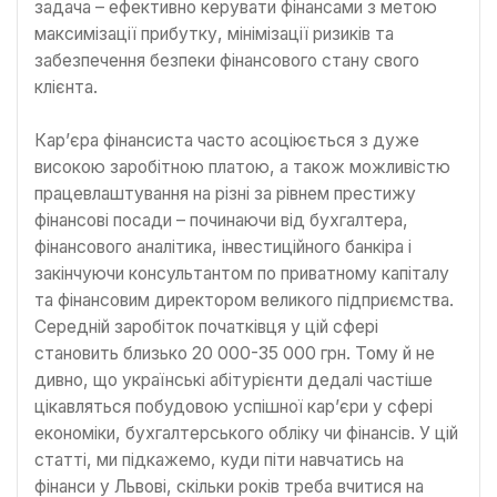
задача – ефективно керувати фінансами з метою
максимізації прибутку, мінімізації ризиків та
забезпечення безпеки фінансового стану свого
клієнта.
Кар’єра фінансиста часто асоціюється з дуже
високою заробітною платою, а також можливістю
працевлаштування на різні за рівнем престижу
фінансові посади – починаючи від бухгалтера,
фінансового аналітика, інвестиційного банкіра і
закінчуючи консультантом по приватному капіталу
та фінансовим директором великого підприємства.
Середній заробіток початківця у цій сфері
становить близько 20 000-35 000 грн. Тому й не
дивно, що українські абітурієнти дедалі частіше
цікавляться побудовою успішної кар’єри у сфері
економіки, бухгалтерського обліку чи фінансів. У цій
статті, ми підкажемо, куди піти навчатись на
фінанси у Львові, скільки років треба вчитися на