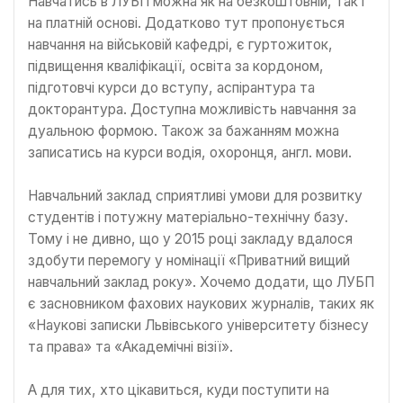
Навчатись в ЛУБП можна як на безкоштовній, так і
на платній основі. Додатково тут пропонується
навчання на військовій кафедрі, є гуртожиток,
підвищення кваліфікації, освіта за кордоном,
підготовчі курси до вступу, аспірантура та
докторантура. Доступна можливість навчання за
дуальною формою. Також за бажанням можна
записатись на курси водія, охоронця, англ. мови.
Навчальний заклад сприятливі умови для розвитку
студентів і потужну матеріально-технічну базу.
Тому і не дивно, що у 2015 році закладу вдалося
здобути перемогу у номінації «Приватний вищий
навчальний заклад року». Хочемо додати, що ЛУБП
є засновником фахових наукових журналів, таких як
«Наукові записки Львівського університету бізнесу
та права» та «Академічні візії».
А для тих, хто цікавиться, куди поступити на