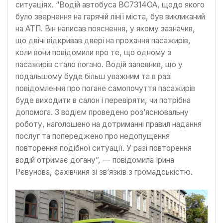
ситуаціях. “Водій автобуса ВС7314ОА, щодо якого
було звернення на гарячій лінії міста, був викликаний
на АТП. Він написав пояснення, у якому зазначив,
що двічі відкривав двері на прохання пасажирів,
коли вони повідомили про те, що одному з
пасажирів стало погано. Водій запевнив, що у
подальшому буде більш уважним та в разі
повідомлення про погане самопочуття пасажирів
буде виходити в салон і перевіряти, чи потрібна
допомога. З водієм проведено роз’яснювальну
роботу, наголошено на дотриманні правил надання
послуг та попереджено про недопущення
повторення подібної ситуації. У разі повторення
водій отримає догану”, — повідомила Ірина
Рєвунова, фахівчиня зі зв’язків з громадськістю.