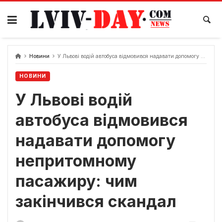
Skip
to
content
Новини
У Львові водій автобуса відмовився надавати допомогу непритомному пасажиру: чим закінчився скандал
НОВИНИ
У Львові водій
автобуса відмовився
надавати допомогу
непритомному
пасажиру: чим
закінчився скандал