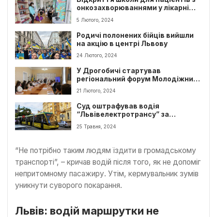
онкозахворюваннями у лікарні
св.Миколая
5 Лютого, 2024
Родичі полонених бійців вийшли
на акцію в центрі Львову
24 Лютого, 2024
У Дрогобичі стартував
регіональний форум Молодіжних
рад
21 Лютого, 2024
Суд оштрафував водія
“Львівелектротрансу” за
подвійну ДТП
25 Травня, 2024
“Не потрібно таким людям їздити в громадському
транспорті”, – кричав водій після того, як не допоміг
непритомному пасажиру. Утім, кермувальник зумів
уникнути суворого покарання.
Львів: водій маршрутки не