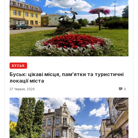
БУСЬК
Буськ: цікаві місця, пам’ятки та туристичні
локації міста
27 Червня, 2026
0