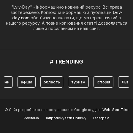
"Lviv-Day" - інформаційно новинний ресурс. Всі права
застережено. Копіюючи інформацію з публікацій
Lviv-
day.com
обов'язково вказати, що матеріал взятий з
нашого ресурсу. А повне копіювання статті дозволяється
лише з посиланням на наш сайт.
# TRENDING
афіша
область
туризм
історія
Львів
© Сайт розроблено та просувається в Google студією
Web-Seo-Tiko
Реклама
Запропонувати Новину
Телеграм