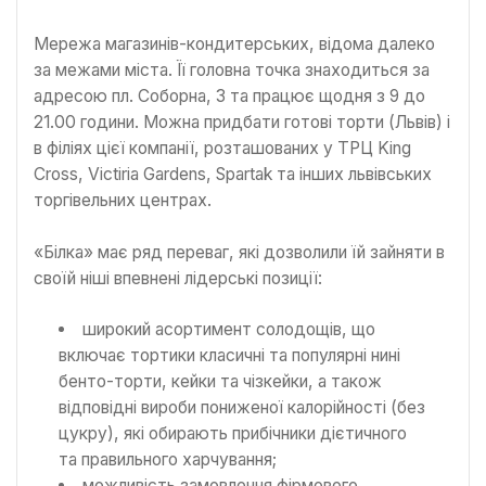
Мережа магазинів-кондитерських, відома далеко
за межами міста. Її головна точка знаходиться за
адресою пл. Соборна, 3 та працює щодня з 9 до
21.00 години. Можна придбати готові торти (Львів) і
в філіях цієї компанії, розташованих у ТРЦ King
Cross, Victiria Gardens, Spartak та інших львівських
торгівельних центрах.
«Білка» має ряд переваг, які дозволили їй зайняти в
своїй ніші впевнені лідерські позиції:
широкий асортимент солодощів, що
включає тортики класичні та популярні нині
бенто-торти, кейки та чізкейки, а також
відповідні вироби пониженої калорійності (без
цукру), які обирають прибічники дієтичного
та правильного харчування;
можливість замовлення фірмового