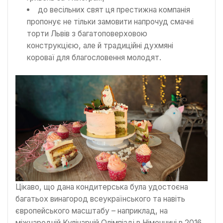
до весільних свят ця престижна компанія
пропонує не тільки замовити напрочуд смачні
торти Львів з багатоповерховою
конструкцією, але й традиційні духмяні
короваї для благословення молодят.
Цікаво, що дана кондитерська була удостоєна
багатьох винагород всеукраїнського та навіть
європейського масштабу – наприклад, на
міжнародній Кулінарній Олімпіаді в Німеччині в 2016