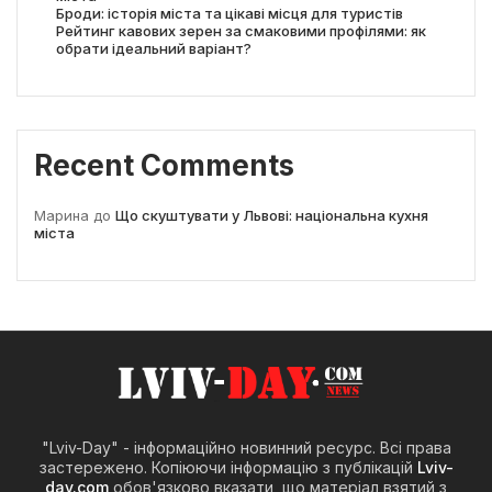
Броди: історія міста та цікаві місця для туристів
Рейтинг кавових зерен за смаковими профілями: як
обрати ідеальний варіант?
Recent Comments
Марина
до
Що скуштувати у Львові: національна кухня
міста
"Lviv-Day" - інформаційно новинний ресурс. Всі права
застережено. Копіюючи інформацію з публікацій
Lviv-
day.com
обов'язково вказати, що матеріал взятий з