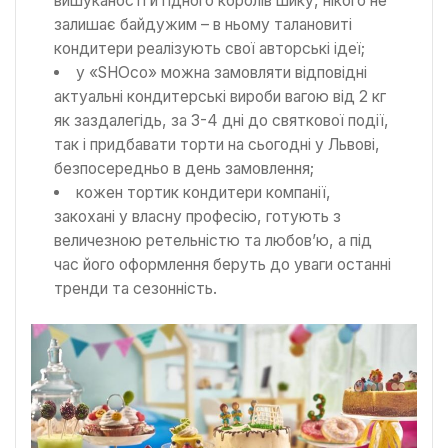
вишуканості й гідного королів шику, нікого не
залишає байдужим – в ньому талановиті
кондитери реалізують свої авторські ідеї;
у «SHOco» можна замовляти відповідні
актуальні кондитерські вироби вагою від 2 кг
як заздалегідь, за 3-4 дні до святкової події,
так і придбавати торти на сьогодні у Львові,
безпосередньо в день замовлення;
кожен тортик кондитери компанії,
закохані у власну професію, готують з
величезною ретельністю та любов’ю, а під
час його оформлення беруть до уваги останні
тренди та сезонність.