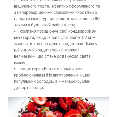
вишуканого торта, ефектно оформленого та
з неперевершеними смаковими якостями з
оперативною кур’єрською доставкою за 60
хвилин в будь-який район міста;
компанія позиціонує свої кондвироби як
міні-торти, якщо їх вага становить 1-2 кг –
замовити торт на день народження Львів у
цій відомій кондитерській можна і
величезний, що стане родзинкою свята
іменин;
кондитери «Білки» є справжніми
професіоналами й із виготовлення інших
популярних солодощів – макаронс, міні-
десертів тощо.