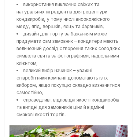
використання виключно свіжих та
натуральних інгредієнтів для рецептури
кондвиробів, у тому числі високоякісного
меду, ягід, вершків, яєць та барвників;
дизайн для торту за бажанням може
придумати сам замовник – кондитери мають
величезний досвід створення таких солодких
символів свята за фотографіями, надісланими
клієнтом;
великий вибір начинок – уважні
співробітники компанії допомагають із їх
вибором, якщо покупцю складно визначитися
самостійно;
справедливі, відповідні якості кондвиробів
та вигідні для замовників ціни й відмінні
смакові якості тортів.