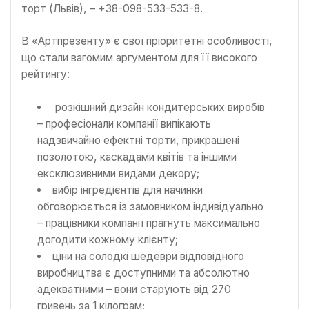
торт (Львів), – +38-098-533-533-8.
В «Артпрезенту» є свої пріоритетні особливості,
що стали вагомим аргументом для її високого
рейтингу:
розкішний дизайн кондитерських виробів
– професіонали компанії випікають
надзвичайно ефектні торти, прикрашені
позолотою, каскадами квітів та іншими
ексклюзивними видами декору;
вибір інгредієнтів для начинки
обговорюється із замовником індивідуально
– працівники компанії прагнуть максимально
догодити кожному клієнту;
ціни на солодкі шедеври відповідного
виробництва є доступними та абсолютно
адекватними – вони старують від 270
гривень за 1 кілограм;