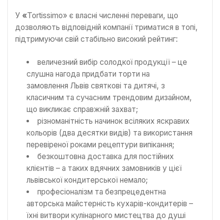
У
«
Tortissimo» є власні численні переваги, що
дозволяють відповідній компанії триматися в топі,
підтримуючи свій стабільно високий рейтинг:
величезний вибір солодкої продукції – це
слушна нагода придбати торти на
замовлення Львів святкові та дитячі, з
класичним та сучасним трендовим дизайном,
що викликає справжній захват;
різноманітність начинок всіляких яскравих
кольорів (два десятки видів) та використання
перевіреної роками рецептури випікання;
безкоштовна доставка для постійних
клієнтів – а таких вдячних замовників у цієї
львівської кондитерської немало;
професіоналізм та безпрецедентна
авторська майстерність кухарів-кондитерів –
їхні витвори кулінарного мистецтва до душі