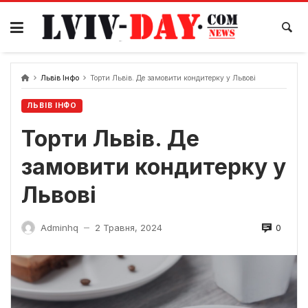
Skip
to
content
Львів Інфо
Торти Львів. Де замовити кондитерку у Львові
ЛЬВІВ ІНФО
Торти Львів. Де
замовити кондитерку у
Львові
0
Adminhq
2 Травня, 2024
—