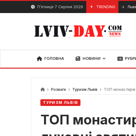
Skip
П’ятниця 7 Серпня 2026
TRENDING
Львівоблен
29 Січня, 2024
to
content
ГОЛОВНА
НОВИНИ
РУБР
Розваги
Туризм Львів
ТОП монастирів Л
ТУРИЗМ ЛЬВІВ
ТОП монастир