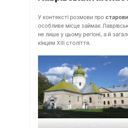
У контексті розмови про
старови
особливе місце займає Лаврівсь
не лише у цьому регіоні, а й зага
кінцем XIII століття.
Лаврівський монастир Святого Онуфр