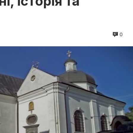
і, історія та
0