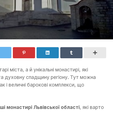
рі міста, а й унікальні монастирі, які
 та духовну спадщину регіону. Тут можна
так і величні барокові комплекси, що
іші монастирі Львівської області
, які варто