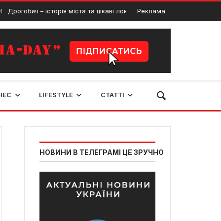
обич – історія міста та цікаві локації для туристів
Реклама
1 Лютого, 202
НЕС
LIFESTYLE
СТАТТІ
НОВИНИ В ТЕЛЕГРАМІ ЦЕ ЗРУЧНО