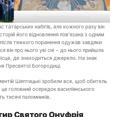
Унівська Свято-Успенська Лавра
с татарських набігів, але кожного разу він
сторій його відновлення пов’язана з одним
 після тяжкого поранення одужав завдяки
я він про нього уві сні − до нього прийшла
ісце, де знаходиться джерело. На знак
ння Пресвятої Богородиці.
иментій Шептицькі зробили все, щоб обитель
 це головний осередок василіянського
ь тисячі паломників.
тир Святого Онуфрія