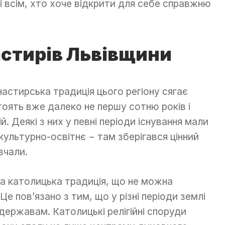
і всім, хто хоче відкрити для себе справжню
астирів Львівщини
стирська традиція цього регіону сягає
тоять вже далеко не першу сотню років і
. Деякі з них у певні періоди існування мали
 культурно-освітнє − там зберігався цінний
вчали.
а католицька традиція, що не можна
 Це пов’язано з тим, що у різні періоди землі
державам. Католицькі релігійні споруди