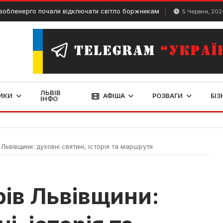
ерго почали відключати світло боржникам
Дрог
5 Червня, 2024
ЛЬВІВ
ИКИ
АФІША
РОЗВАГИ
БІЗ
ІНФО
ьвівщини: духовні святині, історія та маршрути
ів Львівщини: