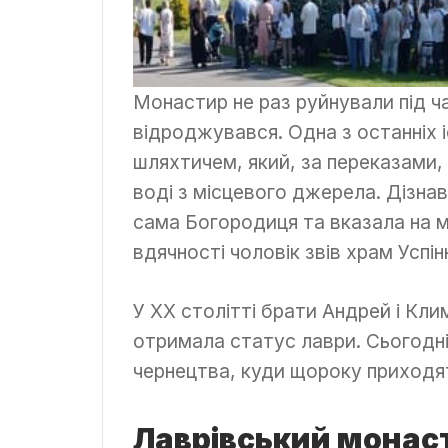
Монастир не раз руйнували під ча
відроджувався. Одна з останніх і
шляхтичем, який, за переказами,
воді з місцевого джерела. Дізнавс
сама Богородиця та вказала на м
вдячності чоловік звів храм Успі
У ХХ столітті брати Андрей і Кл
отримала статус лаври. Сьогодні
чернецтва, куди щороку приходят
Лаврівський монас