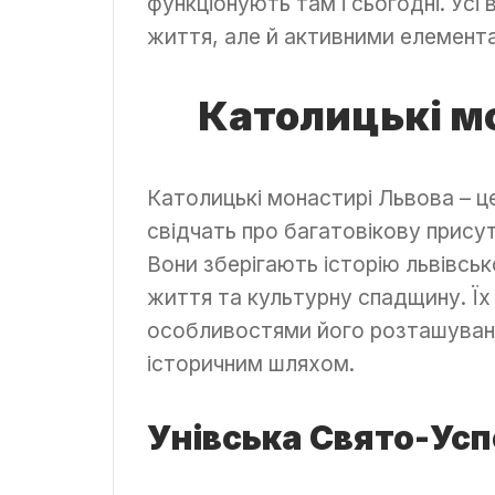
функціонують там і сьогодні. Усі
життя, але й активними елемента
Католицькі м
Католицькі монастирі Львова – це
свідчать про багатовікову присут
Вони зберігають історію львівськ
життя та культурну спадщину. Їх 
особливостями його розташування
історичним шляхом.
Унівська Свято-Ус