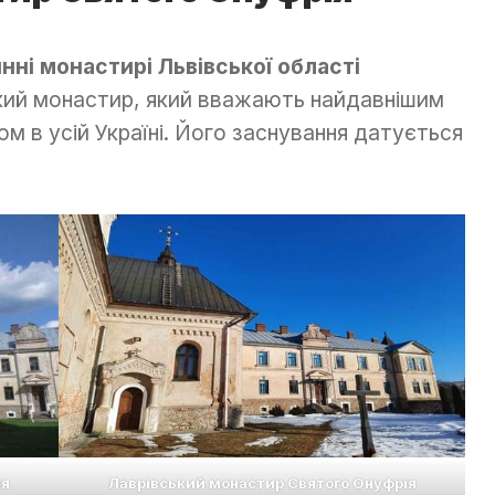
нні монастирі Львівської області
кий монастир, який вважають найдавнішим
лом в усій Україні. Його заснування датується
ія
Лаврівський монастир Святого Онуфрія