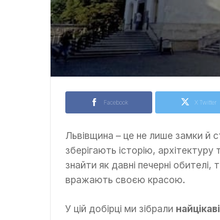
Facebook
X Twitter
Львівщина – це не лише замки й ста
зберігають історію, архітектуру
знайти як давні печерні обителі, 
вражають своєю красою.
У цій добірці ми зібрали
найцікав