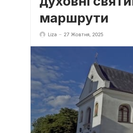
духовні святин
маршрути
Liza
27 Жовтня, 2025
—