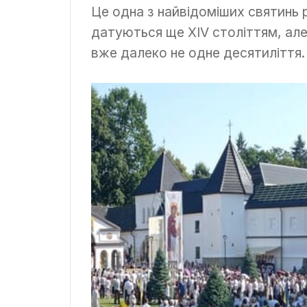
Це одна з найвідоміших святинь 
датуються ще XIV століттям, але 
вже далеко не одне десятиліття.