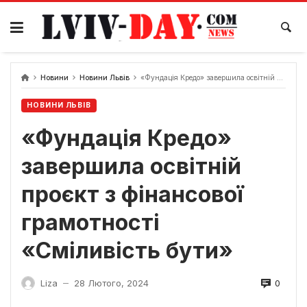
Skip
to
content
Новини
Новини Львів
«Фундація Кредо» завершила освітній проєкт з фінансової грамотності «Сміливість бути»
НОВИНИ ЛЬВІВ
«Фундація Кредо»
завершила освітній
проєкт з фінансової
грамотності
«Сміливість бути»
0
Liza
28 Лютого, 2024
—