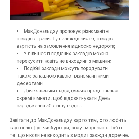
МакДональдзу пропонує різноманітні
швидкі страви. Тут завжди чисто, швидко,
вартість на замовлення відносно недорога;
У більшості подібних закладів можна
перекусити навіть не виходячи з машини;
Подібні заклади можуть порадувати
також запашною кавою, різноманітними
десертами;
Для маленьких відвідувачів представлені
окремі кімнати, щоб відсвяткувати День
народження або іншу подію.
Завітати до МакДональдзу варто тим, хто любить
картоплю фрі, чизбургери, колу, морозиво. Тобто
те, що ніколи не виходить з моди і завжди доречне.