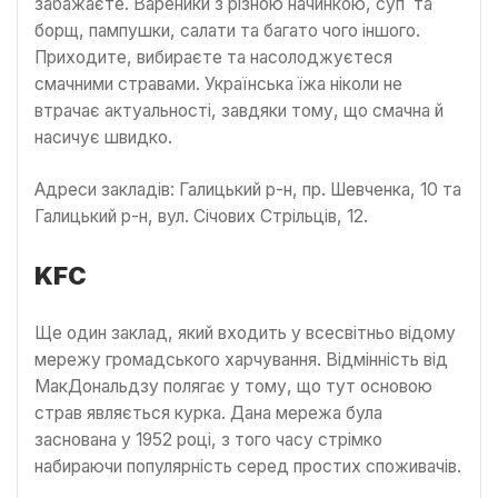
забажаєте. Вареники з різною начинкою, суп та
борщ, пампушки, салати та багато чого іншого.
Приходите, вибираєте та насолоджуєтеся
смачними стравами. Українська їжа ніколи не
втрачає актуальності, завдяки тому, що смачна й
насичує швидко.
Адреси закладів: Галицький р-н, пр. Шевченка, 10 та
Галицький р-н, вул. Січових Стрільців, 12.
KFC
Ще один заклад, який входить у всесвітньо відому
мережу громадського харчування. Відмінність від
МакДональдзу полягає у тому, що тут основою
страв являється курка. Дана мережа була
заснована у 1952 році, з того часу стрімко
набираючи популярність серед простих споживачів.