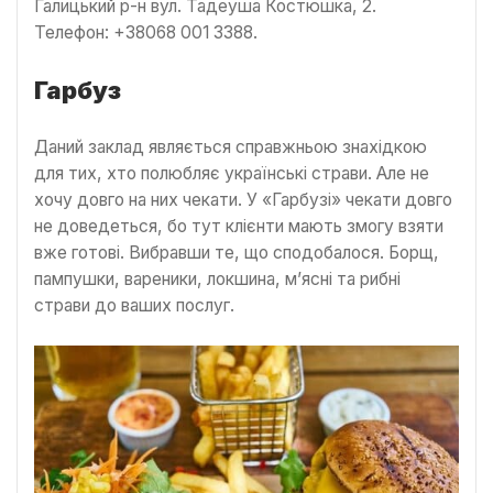
Галицький р-н вул. Тадеуша Костюшка, 2.
Телефон: +38068 001 3388.
Гарбуз
Даний заклад являється справжньою знахідкою
для тих, хто полюбляє українські страви. Але не
хочу довго на них чекати. У «Гарбузі» чекати довго
не доведеться, бо тут клієнти мають змогу взяти
вже готові. Вибравши те, що сподобалося. Борщ,
пампушки, вареники, локшина, м’ясні та рибні
страви до ваших послуг.