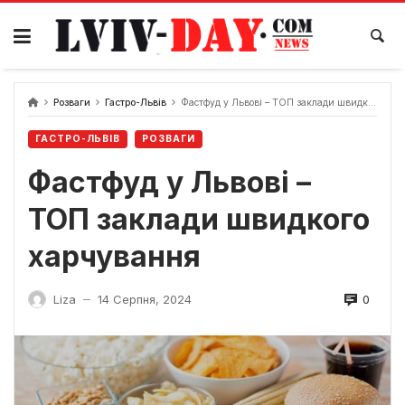
Skip
to
content
Розваги
Гастро-Львів
Фастфуд у Львові – ТОП заклади швидкого харчування
ГАСТРО-ЛЬВІВ
РОЗВАГИ
Фастфуд у Львові –
ТОП заклади швидкого
харчування
0
Liza
14 Серпня, 2024
—