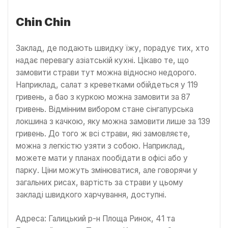
Сhin Chin
Заклад, де подають швидку їжу, порадує тих, хто
надає перевагу азіатській кухні. Цікаво те, що
замовити страви тут можна відносно недорого.
Наприклад, салат з креветками обійдеться у 119
гривень, а бао з куркою можна замовити за 87
гривень. Відмінним вибором стане сінгапурська
локшина з качкою, яку можна замовити лише за 139
гривень. До того ж всі страви, які замовляєте,
можна з легкістю узяти з собою. Наприклад,
можете мати у планах пообідати в офісі або у
парку. Ціни можуть змінюватися, але говорячи у
загальних рисах, вартість за страви у цьому
закладі швидкого харчування, доступні.
Адреса: Галицький р-н Площа Ринок, 41 та