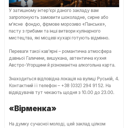
У затишному інтер’єрі даного закладу вам
запропонують замовити шоколадне, сирне або
м’ясне фондю, фірмове морозиво «Панське»,
пасту з грибами та інші витвори кулінарного
мистецтва, які місцеві кухарі готують відмінно.
Переваги такої кав’ярні – романтична атмосфера
давньої Галичини, вишукана, автентична кухня
Австро-Угорщини й різноманітна алкогольна карта.
Знаходиться відповідна локація на вулиці Руській, 4.
Контактний її телефон – +38 (032) 294 91 52. На
відвідувачів тут чекають щодня з 10.00 до 23.00.
«Вірменка»
На думку сучасної молоді, цей заклад цілком