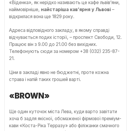
«Віденка», як нерідко називають це кафе львів’яни,
найімовірніше,
найстаріша кав’ярня у Львові
–
відкрилася вона ще 1829 року.
Адреса відповідного закладу, в якому справді
відчувається подих історії, – проспект Свободи, 12.
Працює він з 9.00 до 21.00 без вихідних.
Телефонують сюди за номером +38 (032) 235-87-
21.
Ціни в закладі явно не бюджетні, проте кожна
страва і напій таких грошей варті.
«BROWN»
Ще один куточок міста Лева, куди варто завітати
хоча б задля якісної, обсмаженої фірмової преміум-
кави «Коста-Ріка Терразу» або філіжанки смачного