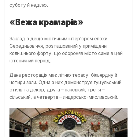
суботу й неділю.
«Вежа крамарів»
Заклад з дещо містичним інтер’єром епохи
Середньовіччя, розташований у приміщенні
колишнього форту, що обороняв місто саме в цей
історичний період.
Дана ресторація має літню терасу, більярдну й
чотири зали. Одна з них демонструє гуцульський
стиль та декор, друга – панський, третя –
сільський, а четверта – лицарсько-мисливський.