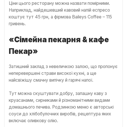
Ціни цього ресторану можна назвати помірними.
Наприклад, найдешевший кавовий напій еспресо
коштує тут 45 грн, а фірмова Baileys Coffee – 115
гривень.
«Сімейна пекарня & кафе
Пекар»
Затишний заклад з невеличкою залою, що пропонує
неперевершені страви високої кухні, а ще
найсвіжішу смачну випічку й гарячі напої.
Тут можна скуштувати добру, запашну каву з
круасанами, сирниками й різноманітними видами
домашнього печива. Родзинкою меню є авторські
соуси до хлібобулочних виробів, рецептура яких
включає оливкову олію.