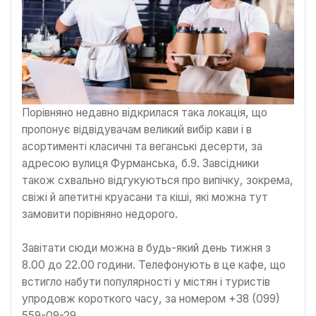
Порівняно недавно відкрилася така локація, що
пропонує відвідувачам великий вибір кави і в
асортименті класичні та веганські десерти, за
адресою вулиця Фурманська, б.9. Завсідники
також схвально відгукуються про випічку, зокрема,
свіжі й апетитні круасани та кіші, які можна тут
замовити порівняно недорого.
Завітати сюди можна в будь-який день тижня з
8.00 до 22.00 години. Телефонують в це кафе, що
встигло набути популярності у містян і туристів
упродовж короткого часу, за номером +38 (099)
559-09-29.