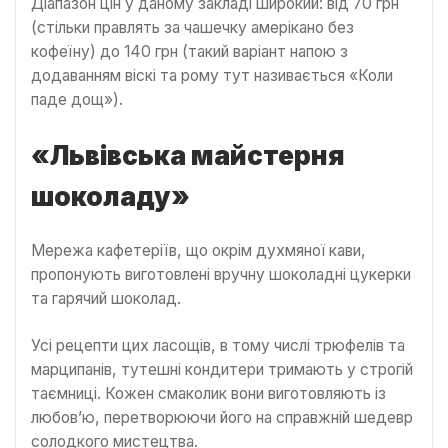
Діапазон цін у даному закладі широкий: від 70 грн
(стільки правлять за чашечку амерікано без
кофеїну) до 140 грн (такий варіант напою з
додаванням віскі та рому тут називається «Коли
паде дощ»).
«Львівська майстерня
шоколаду»
Мережа кафетеріїв, що окрім духмяної кави,
пропонують виготовлені вручну шоколадні цукерки
та гарячий шоколад.
Усі рецепти цих ласощів, в тому числі трюфелів та
марципанів, тутешні кондитери тримають у строгій
таємниці. Кожен смаколик вони виготовляють із
любов’ю, перетворюючи його на справжній шедевр
солодкого мистецтва.