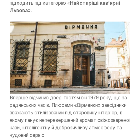
підходить під категорію «
Найстаріші кав’ярні
Львова
».
Вперше відчинив двері гостям він 1979 року, ще за
радянських часів. Плюсами «Вірменки» завсідники
вважають стилізований під старовину інтер’єр, в
якому панує неперевершений аромат свіжозвареної
кави, інтелігентну й доброзичливу атмосферу та
чудовий сервіс.