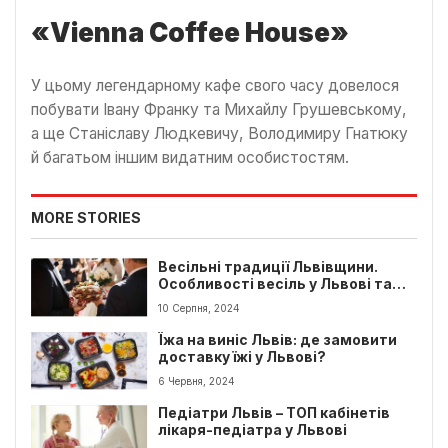
«Vienna Coffee House»
У цьому легендарному кафе свого часу довелося
побувати Івану Франку та Михайлу Грушевському,
а ще Станіславу Людкевичу, Володимиру Гнатюку
й багатьом іншим видатним особистостям.
MORE STORIES
Весільні традиції Львівщини.
Особливості весіль у Львові та
області
10 Серпня, 2024
Їжа на виніс Львів: де замовити
доставку їжі у Львові?
6 Червня, 2024
Педіатри Львів – ТОП кабінетів
лікаря-педіатра у Львові