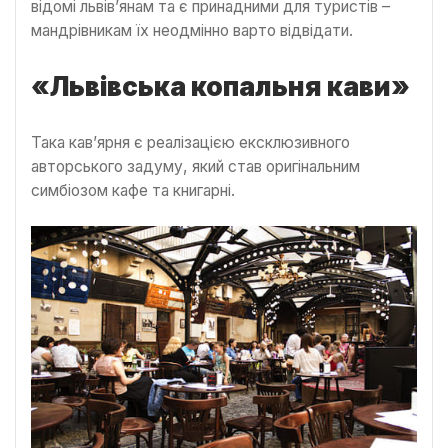
відомі львів’янам та є принадними для туристів –
мандрівникам їх неодмінно варто відвідати.
«Львівська копальня кави»
Така кав’ярня є реалізацією ексклюзивного
авторського задуму, який став оригінальним
симбіозом кафе та книгарні.