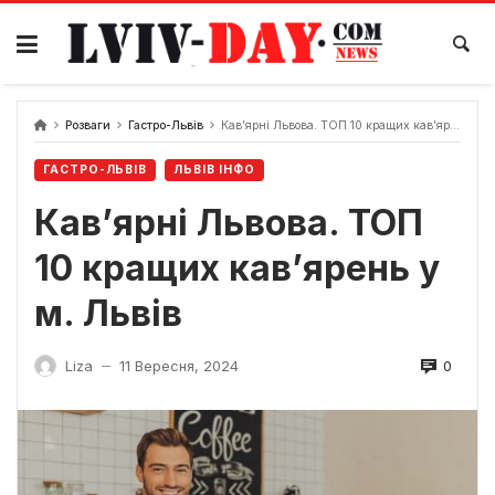
Skip
to
content
Розваги
Гастро-Львів
Кав’ярні Львова. ТОП 10 кращих кав’ярень у м. Львів
ГАСТРО-ЛЬВІВ
ЛЬВІВ ІНФО
Кав’ярні Львова. ТОП
10 кращих кав’ярень у
м. Львів
0
Liza
11 Вересня, 2024
—