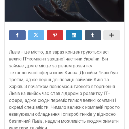
Львів – це місто, де зараз концентруються всі
великі IT-компанії західної частини України. Він
займає друге місце за рівнем розвитку
технологічної сфери після Києва. До війни Львів був
третім, адже перші дві позиції займали Київ та
Харків. З початком повномасштабного вторгнення
Львів на якийсь час став лідером з розвитку IT-
сфери, адже сюди перемістилися великі компанії і
окремі спеціалісти. Чимало великих компаній просто
евакуювали обладнання і співробітників у відносно
безпечний Львів, надали можливість людям знімати
квартири та офіси.