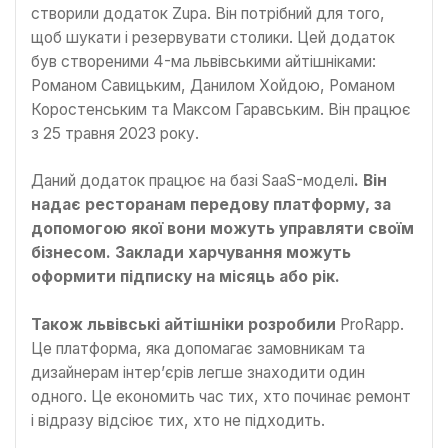
створили додаток Zupa. Він потрібний для того,
щоб шукати і резервувати столики. Цей додаток
був створеними 4-ма львівськими айтішніками:
Романом Савицьким, Данилом Хойдою, Романом
Коростенським та Максом Гаравським. Він працює
з 25 травня 2023 року.
Даний додаток працює на базі SaaS-моделі
. Він
надає ресторанам передову платформу, за
допомогою якої вони можуть управляти своїм
бізнесом. Заклади харчування можуть
оформити підписку на місяць або рік.
Також львівські айтішніки розробили
ProRapp.
Це платформа, яка допомагає замовникам та
дизайнерам інтер’єрів легше знаходити один
одного. Це економить час тих, хто починає ремонт
і відразу відсіює тих, хто не підходить.