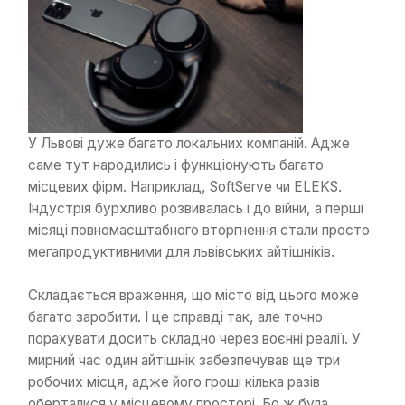
У Львові дуже багато локальних компаній. Адже
саме тут народились і функціонують багато
місцевих фірм. Наприклад, SoftServe чи ELEKS.
Індустрія бурхливо розвивалась і до війни, а перші
місяці повномасштабного вторгнення стали просто
мегапродуктивними для львівських айтішніків.
Складається враження, що місто від цього може
багато заробити. І це справді так, але точно
порахувати досить складно через воєнні реалії. У
мирний час один айтішнік забезпечував ще три
робочих місця, адже його гроші кілька разів
оберталися у місцевому просторі. Бо ж була