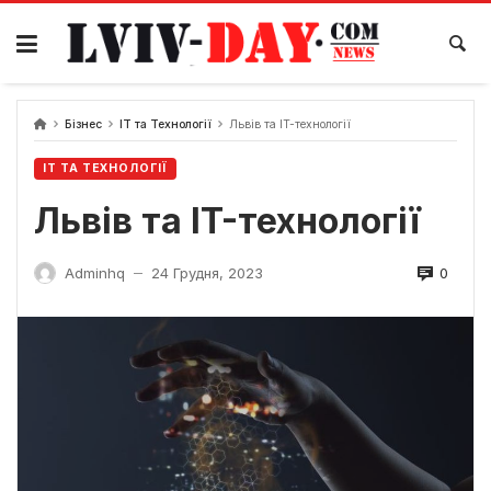
Skip
to
content
Бізнес
ІТ та Технології
Львів та IT-технології
ІТ ТА ТЕХНОЛОГІЇ
Львів та IT-технології
0
Adminhq
24 Грудня, 2023
—