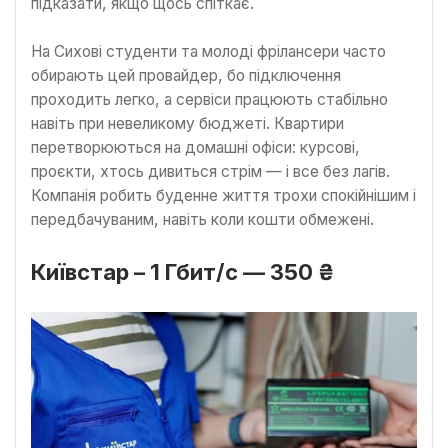
підказати, якщо щось спіткає.
На Сихові студенти та молоді фрілансери часто
обирають цей провайдер, бо підключення
проходить легко, а сервіси працюють стабільно
навіть при невеликому бюджеті. Квартири
перетворюються на домашні офіси: курсові,
проєкти, хтось дивиться стрім — і все без лагів.
Компанія робить буденне життя трохи спокійнішим і
передбачуваним, навіть коли кошти обмежені.
Київстар – 1 Гбит/с — 350 ₴