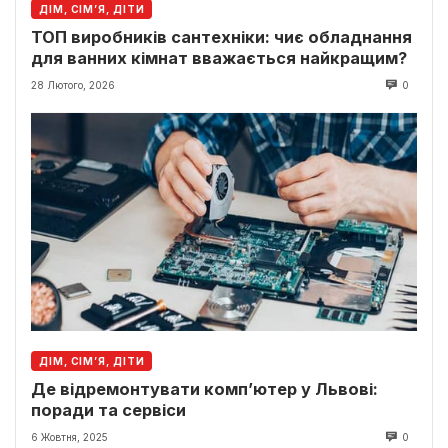
ДІМ, СІМ’Я, ДІТИ
ТОП виробників сантехніки: чиє обладнання
для ванних кімнат вважається найкращим?
28 Лютого, 2026
0
ДІМ, СІМ’Я, ДІТИ
Де відремонтувати комп’ютер у Львові:
поради та сервіси
6 Жовтня, 2025
0