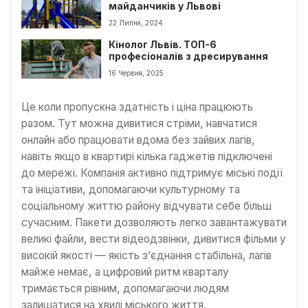
майданчиків у Львові
22 Липня, 2024
Кінолог Львів. ТОП-6
професіоналів з дресирування
16 Червня, 2025
Це коли пропускна здатність і ціна працюють
разом. Тут можна дивитися стріми, навчатися
онлайн або працювати вдома без зайвих лагів,
навіть якщо в квартирі кілька гаджетів підключені
до мережі. Компанія активно підтримує міські події
та ініціативи, допомагаючи культурному та
соціальному життю району відчувати себе більш
сучасним. Пакети дозволяють легко завантажувати
великі файли, вести відеодзвінки, дивитися фільми у
високій якості — якість з’єднання стабільна, лагів
майже немає, а цифровий ритм кварталу
тримається рівним, допомагаючи людям
залишатися на хвилі міського життя.