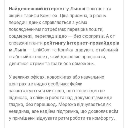
Найдешевший інтернет у Львові
Поінтнет та
акційні тарифи КоміТех. Ціна приємна, а рівень
передачі даних справляється з усіма
повсякденними потребами: перевірка пошти,
соцмережі, перегляд відео — без сюрпризів. А от
справжні гіганти
рейтингу інтернет-провайдерів
м.Львів
— LinkCom та Копійка дарують стабільний
гігабітний інтернет, який дозволяє працювати,
дивитися стріми та грати без обмежень.
У великих офісах, коворкінгах або навчальних
центрах це видно особливо: файли
завантажуються миттєво, потокове відео не
підвисає, а спільна робота над документами йде
гладко, без перешкод. Мережа відчувається як
невидима, але надійна підтримка, що дозволяє всім
у приміщенні відчувати ритм роботи та комфорту.