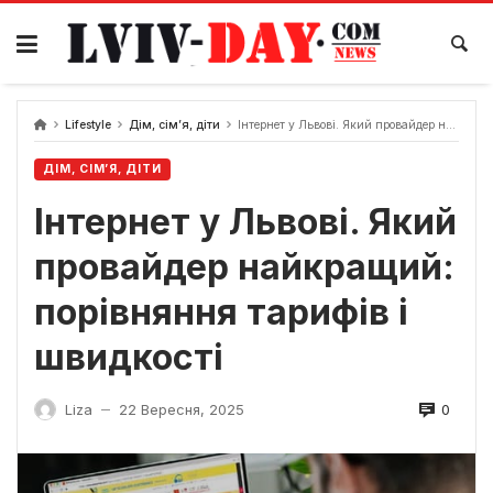
Skip
to
content
Lifestyle
Дім, сім’я, діти
Інтернет у Львові. Який провайдер найкращий: порівняння тарифів і швидкості
ДІМ, СІМ’Я, ДІТИ
Інтернет у Львові. Який
провайдер найкращий:
порівняння тарифів і
швидкості
0
Liza
22 Вересня, 2025
—